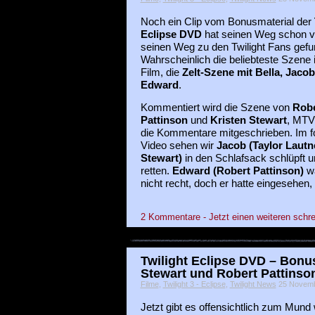
Noch ein Clip vom Bonusmaterial der
Eclipse DVD
hat seinen Weg schon v
seinen Weg zu den Twilight Fans gefu
Wahrscheinlich die beliebteste Szene
Film, die
Zelt-Szene mit Bella, Jaco
Edward
.
Kommentiert wird die Szene von
Robe
Pattinson
und
Kristen Stewart
, MTV
die Kommentare mitgeschrieben. Im f
Video sehen wir
Jacob (Taylor Lautn
Stewart)
in den Schlafsack schlüpft u
retten.
Edward (Robert Pattinson)
wa
nicht recht, doch er hatte eingesehen
2 Kommentare - Jetzt einen weiteren schre
Twilight Eclipse DVD – Bonus
Stewart und Robert Pattinso
Filme
,
Twilight 3 - Eclipse
,
Twilight News
25 Novembe
Jetzt gibt es offensichtlich zum Mund