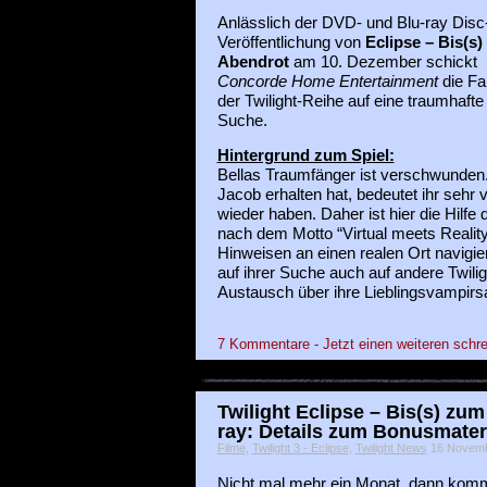
Anlässlich der DVD- und Blu-ray Disc
Veröffentlichung von
Eclipse – Bis(s
Abendrot
am 10. Dezember schickt
Concorde Home Entertainment
die Fa
der Twilight-Reihe auf eine traumhafte
Suche.
Hintergrund zum Spiel:
Bellas Traumfänger ist verschwunden
Jacob erhalten hat, bedeutet ihr sehr 
wieder haben. Daher ist hier die Hilfe
nach dem Motto “Virtual meets Reality
Hinweisen an einen realen Ort navigiert
auf ihrer Suche auch auf andere Twili
Austausch über ihre Lieblingsvampirsag
7 Kommentare - Jetzt einen weiteren schre
Twilight Eclipse – Bis(s) zu
ray: Details zum Bonusmater
Filme
,
Twilight 3 - Eclipse
,
Twilight News
16 Novembe
Nicht mal mehr ein Monat, dann komm