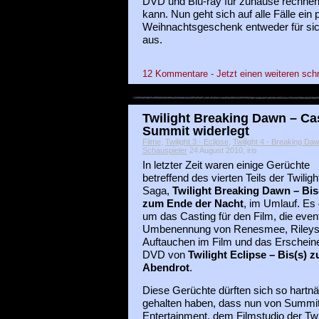
DVD und Blu-ray für zuhause rechne
kann. Nun geht sich auf alle Fälle ein 
Weihnachtsgeschenk entweder für sich
aus.
12 Kommentare - Jetzt einen weiteren sch
Twilight Breaking Dawn – Ca
Summit widerlegt
Filme
,
Twilight 3 - Eclipse
,
Twilight 4 - Breaking Da
Schauspieler
24 August 2010, iris
In letzter Zeit waren einige Gerüchte
betreffend des vierten Teils der Twiligh
Saga,
Twilight Breaking Dawn – Bis
zum Ende der Nacht
, im Umlauf. Es 
um das Casting für den Film, die event
Umbenennung von Renesmee, Riley
Auftauchen im Film und das Erschein
DVD von
Twilight Eclipse – Bis(s) 
Abendrot
.
Diese Gerüchte dürften sich so hartnä
gehalten haben, dass nun von Summi
Entertainment, dem Filmstudio der Twil