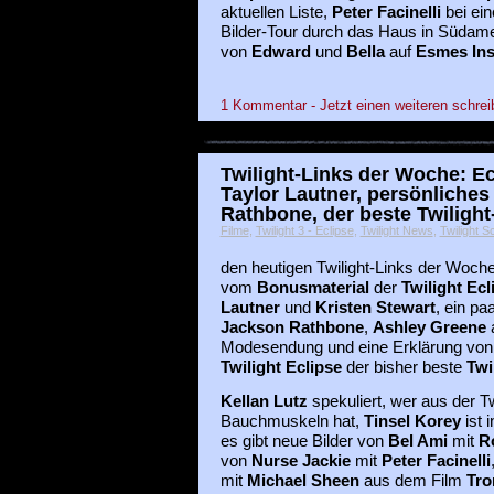
aktuellen Liste,
Peter Facinelli
bei ein
Bilder-Tour durch das Haus in Südame
von
Edward
und
Bella
auf
Esmes Ins
1 Kommentar - Jetzt einen weiteren schrei
Twilight-Links der Woche: Ec
Taylor Lautner, persönliche
Rathbone, der beste Twiligh
Filme
,
Twilight 3 - Eclipse
,
Twilight News
,
Twilight S
den heutigen Twilight-Links der Woche 
vom
Bonusmaterial
der
Twilight Ec
Lautner
und
Kristen Stewart
, ein pa
Jackson Rathbone
,
Ashley Greene
a
Modesendung und eine Erklärung vo
Twilight Eclipse
der bisher beste
Twi
Kellan Lutz
spekuliert, wer aus der T
Bauchmuskeln hat,
Tinsel Korey
ist 
es gibt neue Bilder von
Bel Ami
mit
R
von
Nurse Jackie
mit
Peter Facinelli
mit
Michael Sheen
aus dem Film
Tro