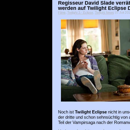
Regisseur David Slade verrä
werden auf Twilight Eclipse 
Filme
,
Twilight 3 - Eclipse
,
Twilight News
07 Juli 2010
Noch ist
Twilight Eclipse
nicht in un
der dritte und schon sehnsüchtig von a
Teil der Vampirsaga nach der Roman