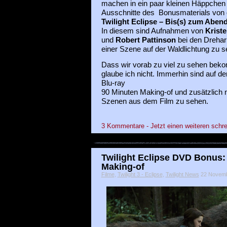
machen in ein paar kleinen Häppchen
Ausschnitte des Bonusmaterials von 
Twilight Eclipse – Bis(s) zum Aben
In diesem sind Aufnahmen von
Krist
und
Robert Pattinson
bei den Drehar
einer Szene auf der Waldlichtung zu s
Dass wir vorab zu viel zu sehen bek
glaube ich nicht. Immerhin sind auf d
Blu-ray
90 Minuten Making-of und zusätzlich n
Szenen aus dem Film zu sehen.
3 Kommentare - Jetzt einen weiteren schre
Twilight Eclipse DVD Bonus: 
Making-of
Filme
,
Twilight 3 - Eclipse
,
Twilight News
22 Novembe