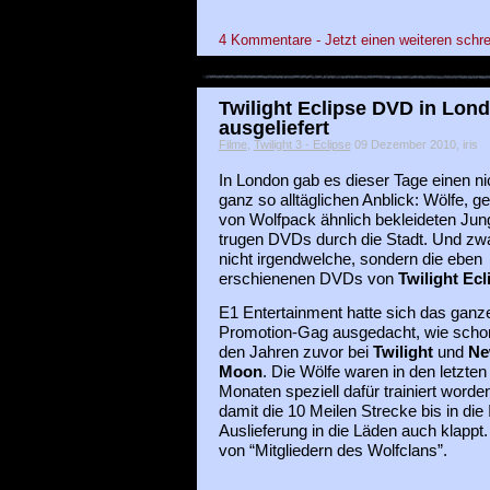
4 Kommentare - Jetzt einen weiteren schre
Twilight Eclipse DVD in Lon
ausgeliefert
Filme
,
Twilight 3 - Eclipse
09 Dezember 2010, iris
In London gab es dieser Tage einen ni
ganz so alltäglichen Anblick: Wölfe, ge
von Wolfpack ähnlich bekleideten Jun
trugen DVDs durch die Stadt. Und zw
nicht irgendwelche, sondern die eben
erschienenen DVDs von
Twilight Ecl
E1 Entertainment hatte sich das ganze
Promotion-Gag ausgedacht, wie schon
den Jahren zuvor bei
Twilight
und
N
Moon
. Die Wölfe waren in den letzten 
Monaten speziell dafür trainiert worde
damit die 10 Meilen Strecke bis in die
Auslieferung in die Läden auch klappt.
von “Mitgliedern des Wolfclans”.