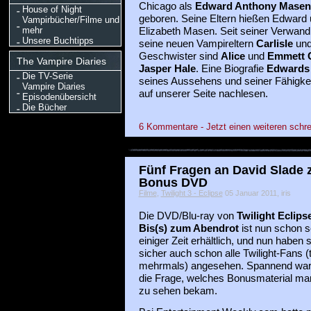
Chicago als
Edward Anthony Masen
House of Night
geboren. Seine Eltern hießen Edward
Vampirbücher/Filme und
mehr
Elizabeth Masen. Seit seiner Verwan
Unsere Buchtipps
seine neuen Vampireltern
Carlisle
un
Geschwister sind
Alice
und
Emmett C
The Vampire Diaries
Jasper Hale
. Eine Biografie
Edward
Die TV-Serie
seines Aussehens und seiner Fähigkei
Vampire Diaries
auf unserer Seite nachlesen.
Episodenübersicht
Die Bücher
6 Kommentare - Jetzt einen weiteren schre
Fünf Fragen an David Slade z
Bonus DVD
Filme
,
Twilight 3 - Eclipse
05 Januar 2011, iris
Die DVD/Blu-ray von
Twilight Eclips
Bis(s) zum Abendrot
ist nun schon s
einiger Zeit erhältlich, und nun haben s
sicher auch schon alle Twilight-Fans (t
mehrmals) angesehen. Spannend war
die Frage, welches Bonusmaterial ma
zu sehen bekam.