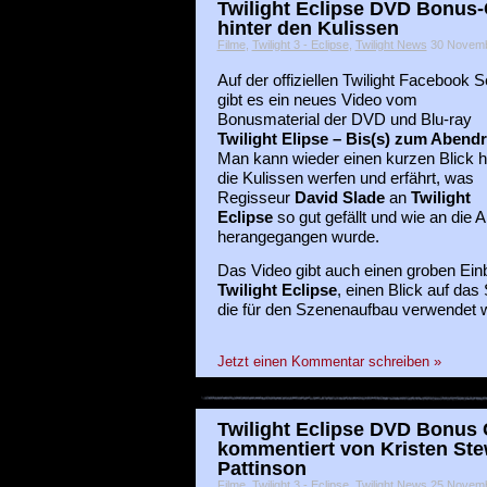
Twilight Eclipse DVD Bonus-
hinter den Kulissen
Filme
,
Twilight 3 - Eclipse
,
Twilight News
30 Novembe
Auf der offiziellen Twilight Facebook S
gibt es ein neues Video vom
Bonusmaterial der DVD und Blu-ray
Twilight Elipse – Bis(s) zum Abendr
Man kann wieder einen kurzen Blick h
die Kulissen werfen und erfährt, was
Regisseur
David Slade
an
Twilight
Eclipse
so gut gefällt und wie an die A
herangegangen wurde.
Das Video gibt auch einen groben Einb
Twilight Eclipse
, einen Blick auf das
die für den Szenenaufbau verwendet 
Jetzt einen Kommentar schreiben »
Twilight Eclipse DVD Bonus C
kommentiert von Kristen Ste
Pattinson
Filme
,
Twilight 3 - Eclipse
,
Twilight News
25 Novembe