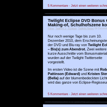
5 Kommentare - Jetzt einen weiteren schre
Twilight Eclipse DVD Bonus
Making-of, Schulhofszene k
Filme
,
Twilight 3 - Eclipse
,
Twilight News
06 Dezembe
Nur noch wenige Tage bis zum 10.
Dezember 2010, dem Erscheinungste
der DVD und Blu-ray von
Twilight Ec
– Bis(s) zum Abendrot.
Zwei weitere
kurze Ausschnitte vom Bonusmaterial
wurden auf der Twilight-Twitterseite
vorgestellt.
Im ersten Video ist die Szene mit
Rob
Pattinson (Edward)
und
Kristen Ste
(Bella)
auf der blumenbedeckten Lich
wird das ganze von Eclipse-Regisseu
5 Kommentare - Jetzt einen weiteren schre