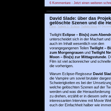
6 Kommentare - Jetzt einen weiteren schre
David Slade: über das Projekt
gelöschte Szenen und die H
Filme
,
Twilight 3 - Eclipse
,
Twilight News
07 Dezembe
Twilight
Eclipse – Bis(s) zum Abendr
unterscheidet sich in der Machart und
auch im Inhalt wesentlich von den
vorangegangenen Teilen
Twilight – Bi
zum Morgengrauen
und
Twilight N
Moon – Bis(s) zur Mittagsstunde
. D
Film ist viel actionreicher und schnelle
die vorherigen.
Warum Eclipse-Regisseur
David Sla
die Vampire um soviel brutaler dargest
Schwierigkeiten es bei der Umsetzu
welche gelöschten Szenen auf der Twi
werden und was die Herausforderung wa
zu drehen, erzählt er in diesem sehr 
interessanten Interview mit Movie Web
euch der Einfachheit halber wie immer