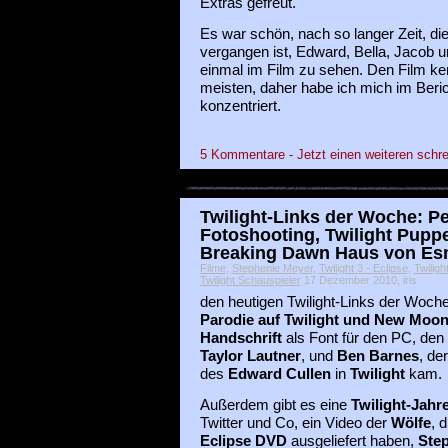
Extras gefreut.
Es war schön, nach so langer Zeit, di
vergangen ist, Edward, Bella, Jacob u
einmal im Film zu sehen. Den Film ke
meisten, daher habe ich mich im Beri
konzentriert.
5 Kommentare - Jetzt einen weiteren schre
Twilight-Links der Woche: Pet
Fotoshooting, Twilight Pupp
Breaking Dawn Haus von Es
Filme
,
Stephenie Meyer
,
Twilight 3 - Eclipse
,
Twiligh
Twilight Schauspieler
17 Dezember 2010, iris
den heutigen Twilight-Links der Woch
Parodie auf Twilight und New Moo
Handschrift
als Font für den PC, den
Taylor Lautner
, und
Ben Barnes
, de
des
Edward Cullen
in
Twilight
kam.
Außerdem gibt es eine
Twilight-Jahr
Twitter und Co, ein Video der
Wölfe
, 
Eclipse DVD
ausgeliefert haben,
Step