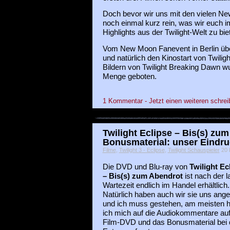
Doch bevor wir uns mit den vielen Ne
noch einmal kurz rein, was wir euch 
Highlights aus der Twilight-Welt zu bie
Vom New Moon Fanevent in Berlin über 
und natürlich den Kinostart von Twilig
Bildern von Twilight Breaking Dawn wu
Menge geboten.
1 Kommentar - Jetzt einen weiteren schrei
Twilight Eclipse – Bis(s) z
Bonusmaterial: unser Eindr
Filme
,
Twilight 3 - Eclipse
,
Twilight Schauspieler
20 
Die DVD und Blu-ray von
Twilight Ec
– Bis(s) zum Abendrot
ist nach der 
Wartezeit endlich im Handel erhältlich.
Natürlich haben auch wir sie uns ang
und ich muss gestehen, am meisten 
ich mich auf die Audiokommentare auf
Film-DVD und das Bonusmaterial bei