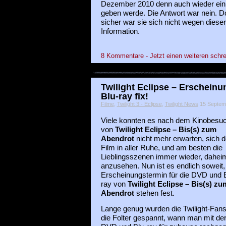
Dezember 2010 denn auch wieder ein
geben werde. Die Antwort war nein. 
sicher war sie sich nicht wegen dieser
Information.
8 Kommentare - Jetzt einen weiteren schre
Twilight Eclipse – Erschein
Blu-ray fix!
Filme
,
Twilight 3 - Eclipse
,
Twilight News
15 Septemb
Viele konnten es nach dem Kinobesu
von
Twilight Eclipse – Bis(s) zum
Abendrot
nicht mehr erwarten, sich 
Film in aller Ruhe, und am besten die
Lieblingsszenen immer wieder, dahei
anzusehen. Nun ist es endlich soweit,
Erscheinungstermin für die DVD und B
ray von
Twilight Eclipse – Bis(s) zu
Abendrot
stehen fest.
Lange genug wurden die Twilight-Fans
die Folter gespannt, wann man mit de