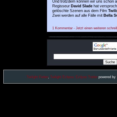
Und trotzdem können wir uns schon a
Regisseur
David Slade
hat versproche
gelöschte Szenen aus dem Film
Twili
Zwei werden auf alle Fälle mit
Bella 
1 Kommentar - Jetzt einen weiteren schrei
Twilight Fieber
,
Twilight Eclipse,
Eclipse Trailer
powered by