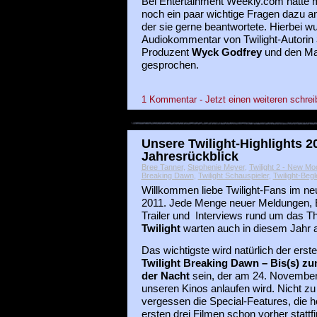
Bei Entertainment Weekly.com hatte
noch ein paar wichtige Fragen dazu 
der sie gerne beantwortete. Hierbei 
Audiokommentar von Twilight-Autorin
Produzent
Wyck Godfrey
und den Ma
gesprochen.
1 Kommentar - Jetzt einen weiteren schrei
Unsere Twilight-Highlights 2
Jahresrückblick
Bree Tanner
,
Stephenie Meyer
,
Twilight 2 - New Mo
Breaking Dawn
,
Twilight Schauspieler
,
Twilight-Begl
Willkommen liebe Twilight-Fans im ne
2011. Jede Menge neuer Meldungen, B
Trailer und Interviews rund um das 
Twilight
warten auch in diesem Jahr 
Das wichtigste wird natürlich der erste
Twilight Breaking Dawn – Bis(s) z
der Nacht
sein, der am 24. November
unseren Kinos anlaufen wird. Nicht zu
vergessen die Special-Features, die ho
ersten drei Filmen schon vorher statt