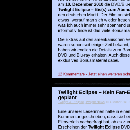
am
10. Dezember 2010
die DVD/Blu-
Twilight Eclipse – Bis(s) zum Aben
den deutschen Markt. Der Film an sic
etwas, worauf man sich wieder freuen
was ich auch immer sehr spannend u
informativ finde ist das viele Bonusmat
Die Extras auf den amerikanischen Ve
waren schon seit einiger Zeit bekannt
haben wir endlich die Details zum Bo
DVD und Blu-ray erhalten. Auch diese
exklusives Bonusmaterial dabei.
12 Kommentare - Jetzt einen weiteren sch
Twilight Eclipse – Kein Fan-
geplant
Twilight 3 - Eclipse
,
Twilight News
15 Oktober 2010, 
Eine unserer Leserinnen hatte in eine
Kommentar geschrieben, dass sie be
Filmverleih nachgefragt hat, ob es zu
Erscheinen der
Twilight Eclipse
DVD 