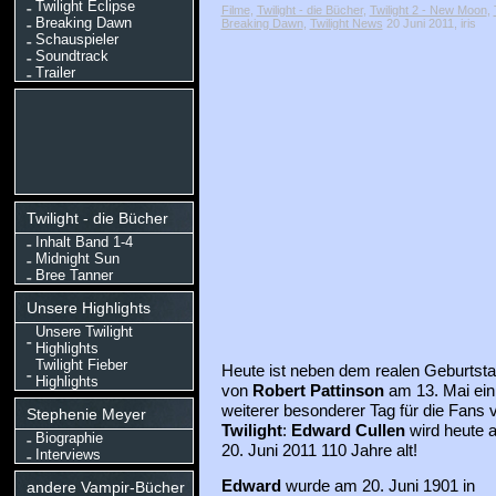
Twilight Eclipse
Filme
,
Twilight - die Bücher
,
Twilight 2 - New Moon
,
Breaking Dawn
Breaking Dawn
,
Twilight News
20 Juni 2011, iris
Schauspieler
Soundtrack
Trailer
Twilight - die Bücher
Inhalt Band 1-4
Midnight Sun
Bree Tanner
Unsere Highlights
Unsere Twilight
Highlights
Twilight Fieber
Heute ist neben dem realen Geburtst
Highlights
von
Robert Pattinson
am 13. Mai ein
weiterer besonderer Tag für die Fans 
Stephenie Meyer
Twilight
:
Edward Cullen
wird heute 
Biographie
20. Juni 2011 110 Jahre alt!
Interviews
Edward
wurde am 20. Juni 1901 in
andere Vampir-Bücher