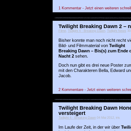
1 Kommentar - Jetzt einen weiteren schrei
Twilight Breaking Dawn 2 – 
Filme
,
Twilight 4 - Breaking Dawn
,
Twilight News
30 
Bisher konnte man noch nicht recht vi
Bild- und Filmmaterial von
Twilight
Breaking Dawn – Bis(s) zum Ende 
Nacht 2
sehen.
Doch nun gibt es drei neue Poster zu
mit den Charakteren Bella, Edward un
Jacob.
2 Kommentare - Jetzt einen weiteren schre
Twilight Breaking Dawn Ho
versteigert
Twilight 4 - Breaking Dawn
04 Mai 2012, iris
Im Laufe der Zeit, in der wir über
Twili