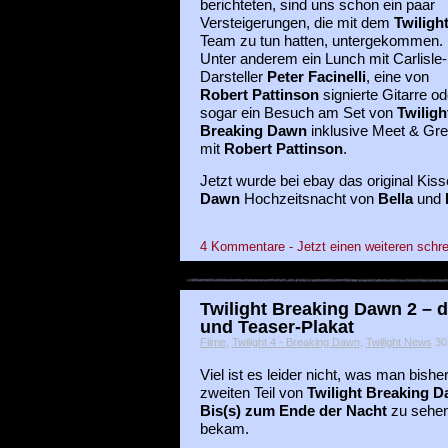
berichteten, sind uns schon ein paar
Versteigerungen, die mit dem
Twiligh
Team zu tun hatten, untergekommen.
Unter anderem ein Lunch mit Carlisle-
Darsteller
Peter Facinelli
, eine von
Robert Pattinson
signierte Gitarre od
sogar ein Besuch am Set von
Twiligh
Breaking Dawn
inklusive Meet & Gre
mit
Robert Pattinson
.
Jetzt wurde bei ebay das original Kis
Dawn
Hochzeitsnacht von
Bella
und
4 Kommentare - Jetzt einen weiteren schre
Twilight Breaking Dawn 2 – d
und Teaser-Plakat
Filme
,
Twilight 4 - Breaking Dawn
,
Twilight News
30 
Viel ist es leider nicht, was man bish
zweiten Teil von
Twilight Breaking D
Bis(s) zum Ende der Nacht
zu sehe
bekam.