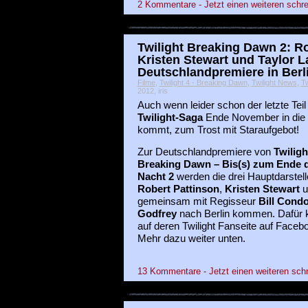
2 Kommentare - Jetzt einen weiteren schre
Twilight Breaking Dawn 2: Ro
Kristen Stewart und Taylor L
Deutschlandpremiere in Berl
Filme
,
Twilight 4 - Breaking Dawn
,
Twilight News
,
Tw
2012, iris
Auch wenn leider schon der letzte Teil
Twilight-Saga
Ende November in die 
kommt, zum Trost mit Staraufgebot!
Zur Deutschlandpremiere von
Twiligh
Breaking Dawn – Bis(s) zum Ende 
Nacht 2
werden die drei Hauptdarstell
Robert Pattinson
,
Kristen Stewart
u
gemeinsam mit Regisseur
Bill Cond
Godfrey
nach Berlin kommen. Dafür 
auf deren Twilight Fanseite auf Faceb
Mehr dazu weiter unten.
13 Kommentare - Jetzt einen weiteren sch