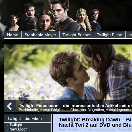
Home
Stephenie Meyer
Twilight Bücher
Twilight Filme
a
Twilight-Fieber.com – die interessantesten Artikel seit
Buchinhalte, Vampirfähigkeiten, Charakter-Biografien, Vampirlegenden
Twilight - die Filme
Twilight: Breaking Dawn – B
Nacht Teil 2 auf DVD und Blu
Twilight
New Moon
Filme
,
Twilight 4 - Breaking Dawn
,
Twilight News
29 