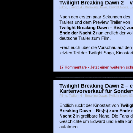
Twilight Breaking Dawn 2 – vo
Filme
,
Twilight 4 - Breaking Dawn
,
Twilight News
,
Tw
Nach den ersten paar Sekunden des
Trailers und dem Preview Trailer von
Twilight Breaking Dawn – Bis(s) z
Ende der Nacht 2
nun endlich der vol
deutsche Trailer zum Film.
Freut euch über die Vorschau auf den
letzten Teil der Twilight Saga, Kinost
17 Kommentare - Jetzt einen weiteren sch
Twilight Breaking Dawn 2 – e
Kartenvorverkauf für Sonder
Filme
,
Twilight 4 - Breaking Dawn
,
Twilight News
03 
Endlich rückt der Kinostart von
Twilig
Breaking Dawn – Bis(s) zum Ende 
Nacht 2
in greifbare Nähe. Die Fans d
Geschichte um Edward und Bella kön
aufatmen.