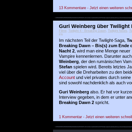
13 Kommentare - Jetzt einen weiteren sch
Guri Weinberg über Twilight
Filme
,
Twilight 4 - Breaking Dawn
,
Twilight News
,
Tw
iris
Im nächsten Teil der Twilight-Saga,
Tw
Breaking Dawn – Bis(s) zum Ende 
Nacht 2
, wird man eine Menge neuer
Vampire kennenlernen. Darunter auc
Weinberg
, der den rumänischen Vam
Stefan
spielen wird. Bereits letztes J
viel über die Dreharbeiten zu den bei
Account
und viel privates durch seine
sind sowohl nachdenklich als auch v
Guri Weinberg
also. Er hat vor kurz
Interview gegeben, in dem er unter 
Breaking Dawn 2
spricht.
1 Kommentar - Jetzt einen weiteren schrei