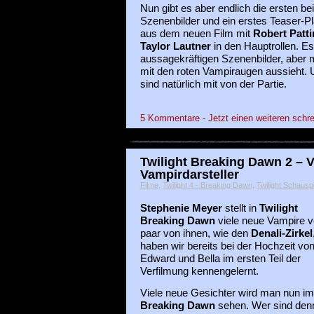
Nun gibt es aber endlich die ersten be
Szenenbilder und ein erstes Teaser-Pl
aus dem neuen Film mit
Robert Patt
Taylor Lautner
in den Hauptrollen. Es
aussagekräftigen Szenenbilder, aber 
mit den roten Vampiraugen aussieht.
sind natürlich mit von der Partie.
5 Kommentare - Jetzt einen weiteren schre
Twilight Breaking Dawn 2 – V
Vampirdarsteller
Filme
,
Twilight 4 - Breaking Dawn
,
Twilight Schauspi
Stephenie Meyer
stellt in
Twilight
Breaking Dawn
viele neue Vampire vo
paar von ihnen, wie den
Denali-Zirkel
haben wir bereits bei der Hochzeit vo
Edward und Bella im ersten Teil der
Verfilmung kennengelernt.
Viele neue Gesichter wird man nun im
Breaking Dawn
sehen. Wer sind denn 