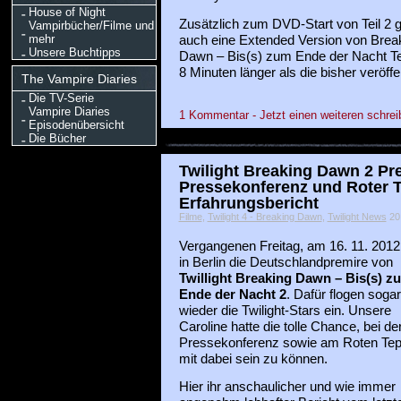
House of Night
Zusätzlich zum DVD-Start von Teil 2 g
Vampirbücher/Filme und
mehr
auch eine Extended Version von Brea
Unsere Buchtipps
Dawn – Bis(s) zum Ende der Nacht Tei
8 Minuten länger als die bisher veröffen
The Vampire Diaries
Die TV-Serie
Vampire Diaries
1 Kommentar - Jetzt einen weiteren schrei
Episodenübersicht
Die Bücher
Twilight Breaking Dawn 2 Pre
Pressekonferenz und Roter T
Erfahrungsbericht
Filme
,
Twilight 4 - Breaking Dawn
,
Twilight News
20 
Vergangenen Freitag, am 16. 11. 2012
in Berlin die Deutschlandpremire von
Twillight Breaking Dawn – Bis(s) z
Ende der Nacht 2
. Dafür flogen sogar
wieder die Twilight-Stars ein. Unsere
Caroline hatte die tolle Chance, bei de
Pressekonferenz sowie am Roten Tep
mit dabei sein zu können.
Hier ihr anschaulicher und wie immer