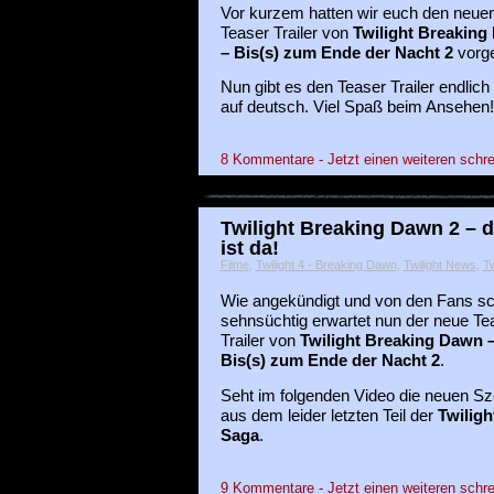
Vor kurzem hatten wir euch den neue
Teaser Trailer von
Twilight Breaking
– Bis(s) zum Ende der Nacht 2
vorges
Nun gibt es den Teaser Trailer endlich
auf deutsch. Viel Spaß beim Ansehen!
8 Kommentare - Jetzt einen weiteren schre
Twilight Breaking Dawn 2 – d
ist da!
Filme
,
Twilight 4 - Breaking Dawn
,
Twilight News
,
Tw
Wie angekündigt und von den Fans s
sehnsüchtig erwartet nun der neue Te
Trailer von
Twilight Breaking Dawn 
Bis(s) zum Ende der Nacht 2
.
Seht im folgenden Video die neuen S
aus dem leider letzten Teil der
Twiligh
Saga
.
9 Kommentare - Jetzt einen weiteren schre