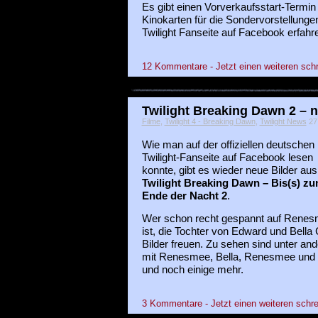
Es gibt einen Vorverkaufsstart-Termin 
Kinokarten für die Sondervorstellungen
Twilight Fanseite auf Facebook erfahr
12 Kommentare - Jetzt einen weiteren sch
Twilight Breaking Dawn 2 – 
Filme
,
Twilight 4 - Breaking Dawn
,
Twilight News
27 
Wie man auf der offiziellen deutschen
Twilight-Fanseite auf Facebook lesen
konnte, gibt es wieder neue Bilder aus
Twilight Breaking Dawn – Bis(s) z
Ende der Nacht 2
.
Wer schon recht gespannt auf Rene
ist, die Tochter von Edward und Bella 
Bilder freuen. Zu sehen sind unter and
mit Renesmee, Bella, Renesmee und
und noch einige mehr.
3 Kommentare - Jetzt einen weiteren schre