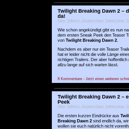
Twilight Breaking Dawn 2 – de
da!
Filme
,
Twilight 4 - Breaking Dawn
,
Twilight News
,
Tw
Wie schon angekündigt gibt es nun n
dem ersten Sneak Peek den Teaser Tr
von
Twilight Breaking Dawn 2
.
Nachdem es aber nur ein Teaser Trailer
hat er leider nicht die volle Länge eine
richtigen Trailers. Der aber hoffentlich 
allzu lange auf sich warten lässt.
8 Kommentare - Jetzt einen weiteren schre
Twilight Breaking Dawn 2 – e
Peek
Filme
,
Twilight 4 - Breaking Dawn
,
Twilight News
,
Tw
Die ersten kurzen Eindrücke aus
Twil
Breaking Dawn 2
sind endlich da, wir
wollen sie euch natürlich nicht vorenth