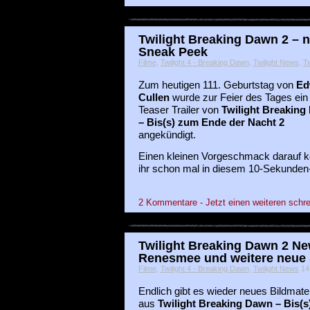
Twilight Breaking Dawn 2 – n
Sneak Peek
Filme
,
Twilight 4 - Breaking Dawn
,
Twilight News
,
Tw
Zum heutigen 111. Geburtstag von
Ed
Cullen
wurde zur Feier des Tages ein
Teaser Trailer von
Twilight Breaking
– Bis(s) zum Ende der Nacht 2
angekündigt.
Einen kleinen Vorgeschmack darauf k
ihr schon mal in diesem 10-Sekunden
2 Kommentare - Jetzt einen weiteren schre
Twilight Breaking Dawn 2 New
Renesmee und weitere neue S
Filme
,
Twilight 4 - Breaking Dawn
,
Twilight News
14 
Endlich gibt es wieder neues Bildmater
aus
Twilight Breaking Dawn – Bis(s