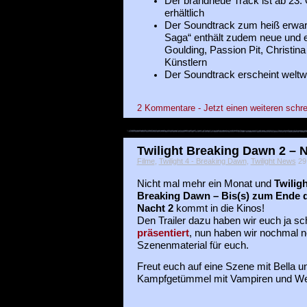
Der brandneue Track ist ab 23.
erhältlich
Der Soundtrack zum heiß erwarte
Saga“ enthält zudem neue und e
Goulding, Passion Pit, Christina
Künstlern
Der Soundtrack erscheint welt
2 Kommentare - Jetzt einen weiteren schre
Twilight Breaking Dawn 2 – 
Filme
,
Twilight 4 - Breaking Dawn
,
Twilight News
29 
Nicht mal mehr ein Monat und
Twiligh
Breaking Dawn – Bis(s) zum Ende 
Nacht 2
kommt in die Kinos!
Den Trailer dazu haben wir euch ja s
präsentiert
, nun haben wir nochmal 
Szenenmaterial für euch.
Freut euch auf eine Szene mit Bella 
Kampfgetümmel mit Vampiren und We