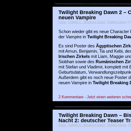
Twilight Breaking Dawn 2 – C
neuen Vampire
Filme
,
Twilight 4 - Breaking Dawn
,
Twilight News
18 
Schon wieder gibt es neue Character 
der Vampire in
Twilight Breaking Da
Es sind Poster des
Ägyptischen Zirk
mit Amun, Benjamin, Tia und Kebi, de
Irischen Zirkels
mit Liam, Maggie un
Siobhan sowie des
Rumänischen Zir
mit Stefan und Vladimir, komplett mit
Geburtsdatum, Verwandlungszeitpunkt,
Außerdem gibt es noch neue Poster 
neuen Vampire in
Twilight Breaking
2 Kommentare - Jetzt einen weiteren schre
Twilight Breaking Dawn – Bi
Nacht 2: deutscher Teaser Tr
Filme
,
Twilight 4 - Breaking Dawn
,
Twilight News
,
Tw