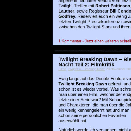
angenehm lebhafter Bericht vom letzt
Twilight-Treffen mit
Robert Pattinson
Lautner
, sowie Regisseur
Bill Cond
Godfrey
. Reserviert euch ein wenig Z
letzten Twilight Pressekonferenz sowi
zwischen den Twilight-Stars und ihren
1 Kommentar - Jetzt einen weiteren schrei
Twilight Breaking Dawn – Bi
Nacht Teil 2: Filmkritik
Filme
,
Twilight 4 - Breaking Dawn
20 November 2012
Ewig lange auf das Double-Feature v
Twilight Breaking Dawn
gefreut, und
schon ist es wieder vorbei. Was schre
man über einen Film, welcher der endg
letzte einer Serie war? Mit Schauspiel
und Charakteren, die man über die Ja
ein wenig kennengelernt hat und man
schon seine persönlichen Favoriten
auserwählt hat.
Natürlich werde ich versuchen, nicht a