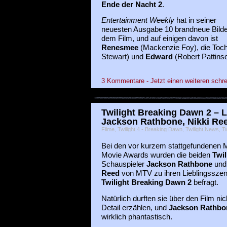
Ende der Nacht 2
.
Entertainment Weekly
hat in seiner
neuesten Ausgabe 10 brandneue Bilde
dem Film, und auf einigen davon ist
Renesmee
(Mackenzie Foy), die Toc
Stewart) und
Edward
(Robert Pattins
3 Kommentare - Jetzt einen weiteren schre
Twilight Breaking Dawn 2 – 
Jackson Rathbone, Nikki Re
Filme
,
Twilight 4 - Breaking Dawn
,
Twilight News
,
Tw
Bei den vor kurzem stattgefundenen
Movie Awards wurden die beiden
Twil
Schauspieler
Jackson Rathbone
un
Reed
von MTV zu ihren Lieblingsszen
Twilight Breaking Dawn 2
befragt.
Natürlich durften sie über den Film nic
Detail erzählen, und
Jackson Rathbo
wirklich phantastisch.