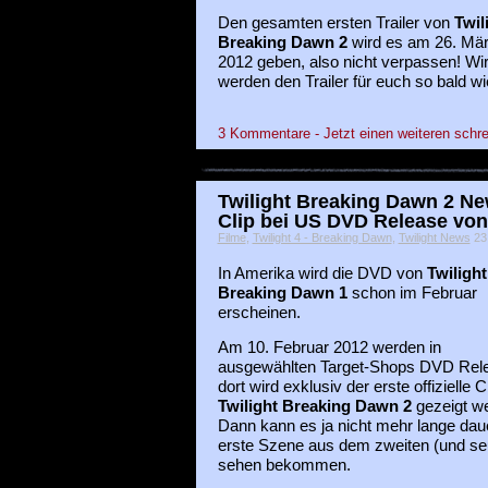
Den gesamten ersten Trailer von
Twil
Breaking Dawn 2
wird es am 26. Mä
2012 geben, also nicht verpassen! Wi
werden den Trailer für euch so bald wie
3 Kommentare - Jetzt einen weiteren schre
Twilight Breaking Dawn 2 Ne
Clip bei US DVD Release von 
Filme
,
Twilight 4 - Breaking Dawn
,
Twilight News
23 
In Amerika wird die DVD von
Twilight
Breaking Dawn 1
schon im Februar
erscheinen.
Am 10. Februar 2012 werden in
ausgewählten Target-Shops DVD Relea
dort wird exklusiv der erste offizielle C
Twilight Breaking Dawn 2
gezeigt w
Dann kann es ja nicht mehr lange daue
erste Szene aus dem zweiten (und seu
sehen bekommen.