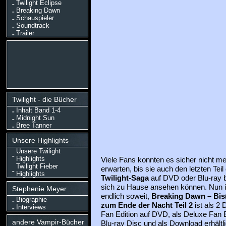
Twilight Eclipse
Breaking Dawn
Schauspieler
Soundtrack
Trailer
Twilight - die Bücher
Inhalt Band 1-4
Midnight Sun
Bree Tanner
Unsere Highlights
Unsere Twilight
Highlights
Viele Fans konnten es sicher nicht m
Twilight Fieber
erwarten, bis sie auch den letzten Teil
Highlights
Twilight-Saga
auf DVD oder Blu-ray b
sich zu Hause ansehen können. Nun i
Stephenie Meyer
endlich soweit,
Breaking Dawn – Bis
Biographie
zum Ende der Nacht Teil 2
ist als 2 
Interviews
Fan Edition auf DVD, als Deluxe Fan E
andere Vampir-Bücher
Blu-ray Disc und als Download erhältli