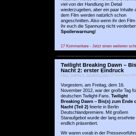
viel von der Handlung im Detail
wiederzugeben, aber ein paar Inhalte 
dem Film werden natürlich schon
angeschnitten. Also wenn ihr den Film
ihr euch die Spannung nicht verderben
Spoilerwarnung
!
17 Kommentare - Jetzt einen weiteren sch
Twilight Breaking Dawn – Bi
Nacht 2: erster Eindruck
Filme
,
Twilight 4 - Breaking Dawn
18 November 2012
Vorgestern, am Freitag, dem 16.
November 2012, war der große Tag für
deutschen Twilight-Fans.
Twilight
Breaking Dawn – Bis(s) zum Ende 
Nacht (Teil 2)
feierte in Berlin
Deutschlandpremiere. Mit großem
Staraufgebot wurde der lang ersehnte
endlich präsentiert.
Wir waren vorab in der Pressevorführ