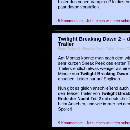
hinter den neuen Vampiren? In diesem
paar davon vorstellen.
5 Kommentare - Jetzt einen weiteren schre
Twilight Breaking Dawn 2 – 
Trailer
Filme
,
Twilight 4 - Breaking Dawn
,
Twilight News
,
Tw
Am Montag konnte man nach dem wir
sehr kurzen Sneak Peek des ersten T
Trailers endlich etwas weniger als ein
Minute von
Twilight Breaking Dawn 
ansehen. Leider nur auf Englisch.
Nun gibt es gleich anschließend auch
den Teaser Trailer von
Twilight Brea
Ende der Nacht Teil 2
mit deutscher 
beim Ansehen, und wie immer bei den T
Spoiler!
9 Kommentare - Jetzt einen weiteren schre