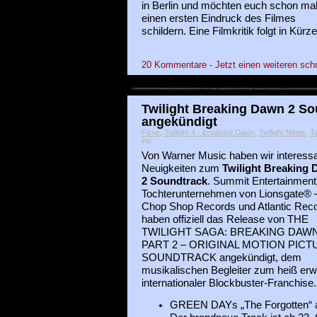
in Berlin und möchten euch schon ma
einen ersten Eindruck des Filmes
schildern. Eine Filmkritik folgt in Kürze
20 Kommentare - Jetzt einen weiteren sch
Twilight Breaking Dawn 2 So
angekündigt
Filme
,
Twilight 4 - Breaking Dawn
,
Twilight News
,
Tw
iris
Von Warner Music haben wir interess
Neuigkeiten zum
Twilight Breaking
2 Soundtrack
. Summit Entertainment 
Tochterunternehmen von Lionsgate® 
Chop Shop Records und Atlantic Rec
haben offiziell das Release von THE
TWILIGHT SAGA: BREAKING DAWN
PART 2 – ORIGINAL MOTION PICT
SOUNDTRACK angekündigt, dem
musikalischen Begleiter zum heiß erw
internationaler Blockbuster-Franchise.
GREEN DAYs „The Forgotten“ al