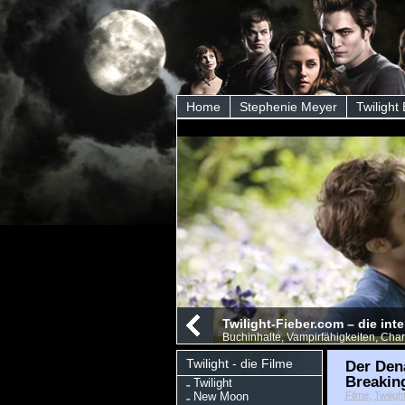
Home
Stephenie Meyer
Twilight
Twilight-Fieber.com – die int
Buchinhalte, Vampirfähigkeiten, Char
Twilight - die Filme
Der Dena
Breakin
Twilight
New Moon
Filme
,
Twiligh