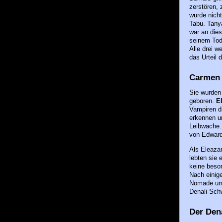
zerstören,
wurde nicht
Tabu. Tanya
war an dies
seinem Tode
Alle drei w
das Urteil d
Carmen 
Sie wurden
geboren.
E
Vampiren di
erkennen un
Leibwache. 
von Edward
Als Eleaza
lebten sie
keine beso
Nach einig
Nomade umh
Denali-Sch
Der Dena