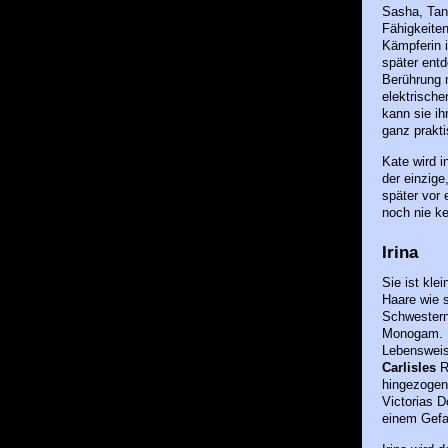
Sasha, Tan
Fähigkeiten
Kämpferin i
später entd
Berührung m
elektrisch
kann sie ih
ganz prakt
Kate wird i
der einzige,
später vor 
noch nie ke
Irina
Sie ist kle
Haare wie s
Schwestern 
Monogam. Ir
Lebensweis
Carlisles
Ra
hingezogen.
Victorias D
einem Gefal