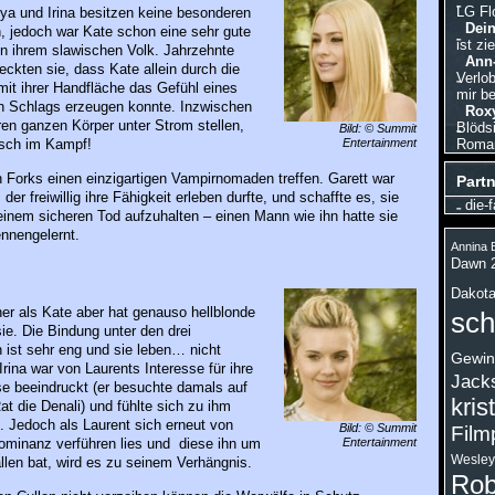
LG Fl
ya und Irina besitzen keine besonderen
Dein
, jedoch war Kate schon eine sehr gute
ist zi
n ihrem slawischen Volk. Jahrzehnte
Ann-
eckten sie, dass Kate allein durch die
Verlo
it ihrer Handfläche das Gefühl eines
mir be
en Schlags erzeugen konnte. Inzwischen
Roxy
ren ganzen Körper unter Strom stellen,
Blödsi
Bild: © Summit
Entertainment
Roman,
isch im Kampf!
n Forks einen einzigartigen Vampirnomaden treffen. Garett war
Partn
 der freiwillig ihre Fähigkeit erleben durfte, und schaffte es, sie
die-f
einem sicheren Tod aufzuhalten – einen Mann wie ihn hatte sie
nnengelernt.
Annina B
Dawn 
Dakota
iner als Kate aber hat genauso hellblonde
sch
ie. Die Bindung unter den drei
ist sehr eng und sie leben… nicht
Gewin
ina war von Laurents Interesse für ihre
Jack
e beeindruckt (er besuchte damals auf
kris
t die Denali) und fühlte sich zu ihm
 Jedoch als Laurent sich erneut von
Bild: © Summit
Film
Entertainment
ominanz verführen lies und diese ihn um
Wesley
len bat, wird es zu seinem Verhängnis.
Rob