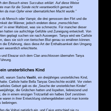
h den Besuch eines Succubus erklärt. Auf diese Weise
te man für die Sünde nicht verantwortlich gemacht
en da man Opfer einer übernatürlichen Macht wurde.”
 ob Mensch oder Vampir, die drei genossen den Flirt und die
keit der Männer, jedoch endeten diese „menschlichen
“ in einer Mahlzeit, was sie schmerzte. Für mancher dieser
 hatten sie aufrichtige Gefühle und Zuneigung entwickelt. Von
hlen geplagt suchen sie nach Auswegen. Tanya wird wie Carlisle
n, dass sie sich von tierischen Blut genau so ernähren können.
n die Erfahrung, dass diese Art der Enthaltsamkeit den Umgang
n wesentlich erleichterte.
 und Eleazar sich dem Clan anschlossen übernahm Tanya
Führung.
– ein unsterbliches Kind
eiß, warum Sasha
Vasilii
, ein dreijähriges unsterbliches Kind,
hatte. Carlisle hatte Bella Tanyas Geschichte erzählt. Vor vielen
arlisles Geburt gab es die „Seuche der unsterblichen Kinder“.
weijährige, die Grübchen hatten und lispelten, liebreizend und
 die in einem einzigen Trotzanfall ein halbes Dorf zerstören
e waren in ihrer Entwicklung stehengeblieben und man konnte
s beibringen.
fen die Volturi natürlich ein, und Caius entschied sie zu