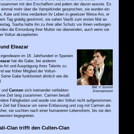
 zusammen mit den Erschaffern und jedem der davon wusste. Es
 einmal mehr über die Vampirkinder gesprochen, sie wurden ein
, Kate und Irina verdanken ihr Leben in gewisser Weise Aro, er
em Tag gnädig gestimmt, sie sahen Vasilli zum ersten Mal an
stag. Sasha hatte ihn zu ihrer aller Schutz vor ihnen verborgen.
erden die Ermordung ihrer Mutter nie überwinden, auch wenn sie
er Volturi akzeptierten.
und Eleazar
 irgendwann im 18. Jahrhundert in Spanien
leazar
hat die Gabe, bei anderen
e Art und Ausprägung ihres Talents zu
d war früher Mitglied der Volturi-
Seine Gabe funktioniert ähnlich wie die
.
Bild: © Summit
r und
Carmen
sich ineinander verliebten
Entertainment
 eine Zeit lang zusammen. Carmen besaß
ndere Fähigkeiten und wurde von den Volturi nicht aufgenommen.
er Zeit bat Eleazar um seine Entlassung und zog mit Carmen als
er, sie suchten nach einer humaneren Lebensform, bis sie den
western begegneten.
li-Clan trifft den Cullen-Clan