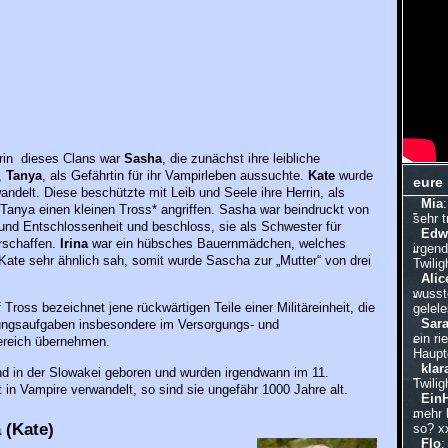
rin dieses Clans war
Sasha
, die zunächst ihre leibliche
,
Tanya
, als Gefährtin für ihr Vampirleben aussuchte.
Kate
wurde
eure
andelt. Diese beschützte mit Leib und Seele ihre Herrin, als
Mia
anya einen kleinen Tross* angriffen. Sasha war beindruckt von
sehr 
und Entschlossenheit und beschloss, sie als Schwester für
Edw
rschaffen.
Irina
war ein hübsches Bauernmädchen, welches
irgen
ate sehr ähnlich sah, somit wurde Sascha zur „Mutter“ von drei
Twilig
Alic
wusste
f Tross bezeichnet jene rückwärtigen Teile einer Militäreinheit, die
gelele
Sar
ungsaufgaben insbesondere im Versorgungs- und
ein ri
ereich übernehmen.
Hauptd
klar
ind in der Slowakei geboren und wurden irgendwann im 11.
Twilig
 in Vampire verwandelt, so sind sie ungefähr 1000 Jahre alt.
Ein
mehr 
 (Kate)
so? x
Flo
: