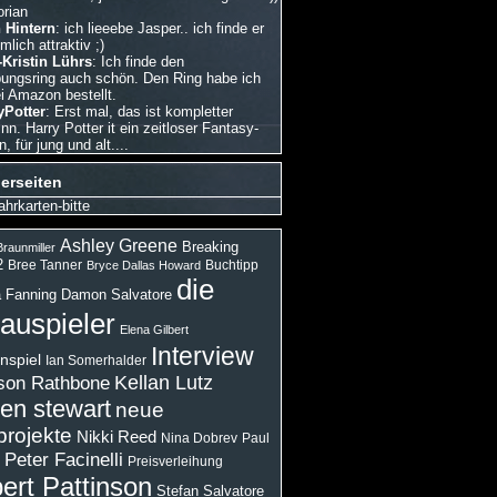
orian
 Hintern
: ich lieeebe Jasper.. ich finde er
emlich attraktiv ;)
Kristin Lührs
: Ich finde den
bungsring auch schön. Den Ring habe ich
i Amazon bestellt.
Potter
: Erst mal, das ist kompletter
nn. Harry Potter it ein zeitloser Fantasy-
 für jung und alt....
erseiten
ahrkarten-bitte
Ashley Greene
Breaking
raunmiller
2
Bree Tanner
Buchtipp
Bryce Dallas Howard
die
 Fanning
Damon Salvatore
auspieler
Elena Gilbert
Interview
nspiel
Ian Somerhalder
son Rathbone
Kellan Lutz
ten stewart
neue
projekte
Nikki Reed
Paul
Nina Dobrev
Peter Facinelli
Preisverleihung
ert Pattinson
Stefan Salvatore