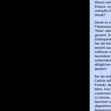
Warum nennt
Eleazar, un
verkaufte 
Denali?
Denali ist 
Polarkreis
“Hohe“ oder
genannt. D
(Gebirgsket
hier die hö
besteht aus
zahllosen V
besonderer 
außerordent
alltägliche
gesperrt.
Bei der ers
Carlisle se
Kontakt, de
leben, kurz
zusammen. 
zu können,
fasziniert 
abgewöhnen.
Begegnung m