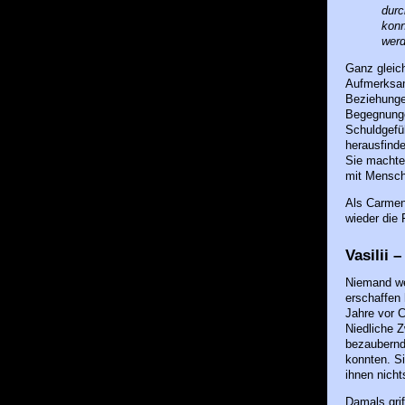
durc
konn
werd
Ganz gleich
Aufmerksam
Beziehungen
Begegnungen
Schuldgefü
herausfinde
Sie machte
mit Mensche
Als Carmen
wieder die 
Vasilii 
Niemand w
erschaffen 
Jahre vor C
Niedliche Z
bezaubernd,
konnten. Si
ihnen nicht
Damals grif