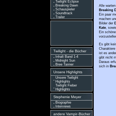
Twilight Eclipse
Breaking Dawn
Alle warten
Schauspieler
Breaking D
Soundtrack
Ein paar me
Trailer
machen und
Bilder der
D
Kate
, sowi
Ein schöne
vorzustelle
Es gibt kei
Charaktere 
Twilight - die Bücher
ist es ander
Inhalt Band 1-4
gibt nicht 
Midnight Sun
Daraus erfu
Bree Tanner
sich in
Bre
Unsere Highlights
Unsere Twilight
Highlights
Twilight Fieber
Highlights
Stephenie Meyer
Biographie
Interviews
andere Vampir-Bücher