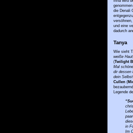
Irina wird 
genommen z
die Denali 
entgegenzut
versöhnen, 
und eine ve
dadurch anr
Tanya
Wie sieht 
weiße Haut
(
Twilight 
Mal schöner
dir dessen
dein Selbst
Cullen
(
Mi
bezaubernd,
Legende d
“Su
chri
Lebe
paar
dies
in F
Im C