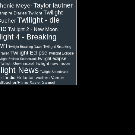
Taylor lautner
henie Meyer
Twilight -
ampire Diaries
Twilight
Twilight - die
Bücher
me
Twilight 2 - New Moon
light 4 - Breaking
wn
Twilight Breaking
Twilight Breaking Dawn
Twilight Eclipse
railer
Twilight Eclipse
twilight eclipse
ilight Eclipse Soundtrack
Twilight new moon
Twilight Gewinnspiel
light News
Twilight Soundtrack
 für die Elefanten
weitere Vampir-
lfbücher/Filme
Xavier Samuel