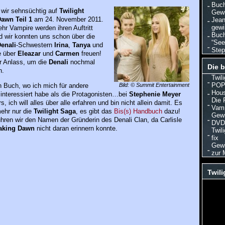
Buch
 wir sehnsüchtig auf
Twilight
Gewi
awn Teil 1
am 24. November 2011.
Jean
gewi
hr Vampire werden ihren Auftritt
Buch
 wir konnten uns schon über die
“See
enali
-Schwestern
Irina
,
Tanya
und
Step
e über
Eleazar
und
Carmen
freuen!
r Anlass, um die
Denali
nochmal
Die b
n.
Twil
POP 
Bild: © Summit Entertainment
n Buch, wo ich mich für andere
Hous
interessiert habe als die Protagonisten…bei
Stephenie Meyer
Die 
s, ich will alles über alle erfahren und bin nicht allein damit. Es
Vamp
mehr nur die
Twilight Saga
, es gibt das
Bis(s) Handbuch
dazu!
Gewi
hren wir den Namen der Gründerin des Denali Clan, da Carlisle
DVD/
aking Dawn
nicht daran erinnern konnte.
Twil
fix
Gewi
zur 
Twili