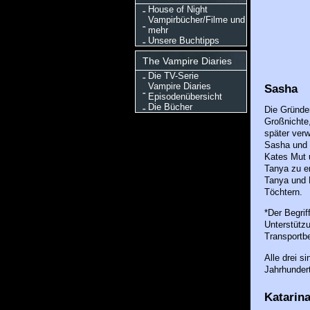
House of Night
Vampirbücher/Filme und
mehr
Unsere Buchtipps
The Vampire Diaries
Die TV-Serie
Vampire Diaries
Sasha
Episodenübersicht
Die Bücher
Die Gründe
Großnichte
später verw
Sasha und T
Kates Mut 
Tanya zu e
Tanya und K
Töchtern.
*Der Begrif
Unterstütz
Transportb
Alle drei s
Jahrhundert
Katarina