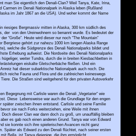
 man Sie eigentlich den Denali-Clan? Weil Tanya, Kate, Irina,
d Carmen im Denali Nationalpark in Alaska leben (Rußland
Alaska im Jahr 1867 an die USA). Und woher kommt der Name
ein riesiges Bergmassiv mitten in Alaska, 300 km südlich des
es, der von den Ureinwohnern so benannt wurde. Es bedeutet der
 der “Große”. Heute wird dieser nur noch “The Mountain”
er Bergriese gehört zur nahezu 1000 km langen Alaska Range
te), welche die Südgrenze des Denali Nationalparks bildet und
chste Erhebung aufweist. Die Nordseite des Denali Nationalparks
 hügeliger, weiter Tundra, durch die in breiten Kiesbachbetten in
erästelungen eiskalte Gletscherbäche fließen. Und ein
Anreiz hat dieser subarktische Nationalpark auch noch. Die
lich reiche Fauna und Flora und die zahlreichen keineswegs
n Tiere. Die Straßen sind weitgehend für den privaten Autoverkehr
ten Begegnung mit Carlisle waren die Denali „Vegetarier“ wie
lbst. Diese Lebensweise war auch die Grundlage für den engen
r später zwischen ihnen entstand. Carlisle und seine Familie
 bevor sie nach Forks weiterziehen, eine Weile mit ihnen
Doch dieser Clan war dann doch zu groß, um unauffällig bleiben
 aber es gab noch einen anderen Grund. Tanya war von Edward
und sie konnte sich ihre spielerischen Avancen nicht ganz
 Später als Edward zu den Denali flüchtet, nach seiner ersten
it Bella, ist Tanya diejenige, die ihm ermöglicht