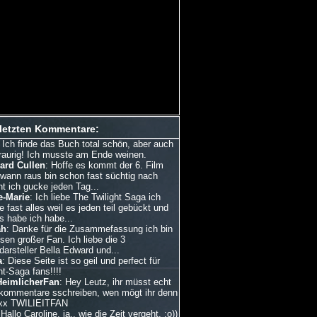
 letzten Kommentare:
: Ich finde das Buch total schön, aber auch
traurig! Ich musste am Ende weinen.
ard Cullen
: Hoffe es kommt der 6. Film
dwann raus bin schon fast süchtig nach
ht ich gucke jeden Tag...
e-Marie
: Ich liebe The Twilight Saga ich
 fast alles weil es jeden teil gebückt und
s habe ich habe...
ah
: Danke für die Zusammefassung ich bin
esen großer Fan. Ich liebe die 3
arsteller Bella Edward und...
a
: Diese Seite ist so geil und perfect für
ht-Saga fans!!!!
HeimlicherFan
: Hey Leutz, ihr müsst echt
kommentare sschreiben, wen mögt ihr denn
xx TWILIEITFAN
 Hallo Caroline, ja.. wie die Zeit vergeht. :o))