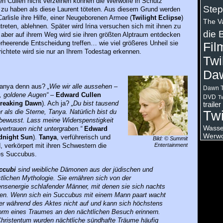
den Cullen nicht verzeihen können die Werwölfe in Schutz
Step
u haben als diese Laurent töteten. Aus diesem Grund werden
Carlisle ihre Hilfe, einer Neugeborenen Armee (
Twilight Eclipse
)
The V
reten, ablehnen. Später wird Irina versuchen sich mit ihnen zu
die 
aber auf ihrem Weg wird sie ihren größten Alptraum entdecken
rheerende Entscheidung treffen… wie viel größeres Unheil sie
Fil
ichtete wird sie nur an Ihrem Todestag erkennen.
Twi
Da
Tanya denn aus?
„Wie wir alle aussehen –
Dawn T
, goldene Augen“
–
Edward Cullen
DVD
Tw
Breaking Dawn
). Ach ja?
„Du bist tausend
trailer
 als die Sterne, Tanya. Natürlich bist du
Twi
 bewusst. Lass meine Widerspenstigkeit
Wasser
vertrauen nicht untergraben.“
Edward
Werwo
dnight Sun
).
Tanya
, verführerisch und
Bild: © Summit
Entertainment
 verkörpert mit ihren Schwestern die
es Succubus.
ccubi
sind weibliche Dämonen aus der jüdischen und
stlichen Mythologie. Sie ernähren sich von der
nsenergie schlafender Männer, mit denen sie sich nachts
en. Wenn sich ein Succubus mit einem Mann paart wacht
er während des Aktes nicht auf und kann sich höchstens
orm eines Traumes an den nächtlichen Besuch erinnern.
hristentum wurden nächtliche
sündhafte Träume häufig