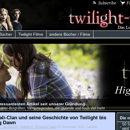
 Bücher
Twilight Filme
andere Bücher / Filme
eressantesten Artikel seit unserer Gründung
akter-Biografien, Vampirlegenden, die Quileute und noch viel mehr
li-Clan und seine Geschichte von Twilight bis
Die n
g Dawn
50 S
t - die Bücher
,
Twilight 4 - Breaking Dawn
07 November 2011, caroline
wird