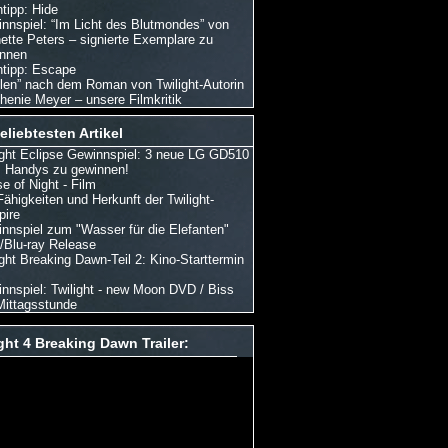
tipp: Hide
nnspiel: “Im Licht des Blutmondes” von
ette Peters – signierte Exemplare zu
nnen
tipp: Escape
len” nach dem Roman von Twilight-Autorin
henie Meyer – unsere Filmkritik
eliebtesten Artikel
ight Eclipse Gewinnspiel: 3 neue LG GD510
Handys zu gewinnen!
e of Night - Film
Fähigkeiten und Herkunft der Twilight-
ire
nnspiel zum "Wasser für die Elefanten"
Blu-ray Release
ight Breaking Dawn-Teil 2: Kino-Starttermin
nnspiel: Twilight - new Moon DVD / Biss
Mittagsstunde
ght 4 Breaking Dawn Trailer: