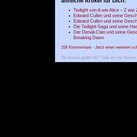
ähnliche Artikel für Dich:
Twilight von A wie Alice – Z wie 
Edward Cullen und seine Geschich
Edward Cullen und seine Geschich
Die Twilight-Saga und seine Ha
Der Denali-Clan und seine Gesch
Breaking Dawn
258 Kommentare - Jetzt einen weiteren sc
Der Artikel gefällt Dir?
Teile ihn
mit Deinen 