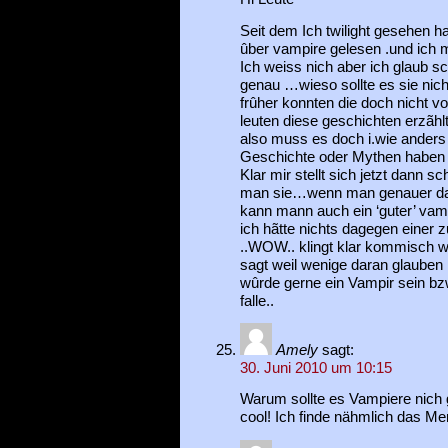
Seit dem Ich twilight gesehen 
ûber vampire gelesen .und ich 
Ich weiss nich aber ich glaub s
genau …wieso sollte es sie nich
frûher konnten die doch nicht v
leuten diese geschichten erzãhl
also muss es doch i.wie anders 
Geschichte oder Mythen haben 
Klar mir stellt sich jetzt dann 
man sie…wenn man genauer dar
kann mann auch ein ‘guter’ vamp
ich hãtte nichts dagegen einer
..WOW.. klingt klar kommisch 
sagt weil wenige daran glauben .
wûrde gerne ein Vampir sein bz
falle..
Amely
sagt:
30. Juni 2010 um 10:15
Warum sollte es Vampiere nich
cool! Ich finde nähmlich das Me