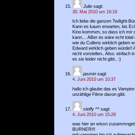
Julie
sagt:
30. Mai 2010 um 16:16
Ich liebe die ganzen Twilight-Bü
Kann es kaum erwarten, bis Ec
Kino kommen, so dass ich mir 
kann… ABer es wäre echt total 
wie du Cullens wirklich geben w
Edward wirklich geben würde!! A
nicht vorstellen.. Also. einfach
es sie leider nicht gibt.. :)
jasmin
sagt:
4. Juni 2010 um 10:37
hallo ich glaube das es Vampire 
unzählige Filme davon gibt.
steffy ^^
sagt:
4. Juni 2010 um 15:28
was hier an wissn zusammngetr
BURNER!!!
mit vampiren bin ich aufgewach