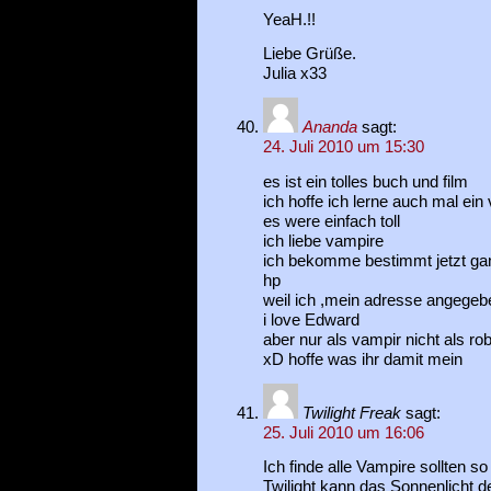
YeaH.!!
Liebe Grüße.
Julia x33
Ananda
sagt:
24. Juli 2010 um 15:30
es ist ein tolles buch und film
ich hoffe ich lerne auch mal ei
es were einfach toll
ich liebe vampire
ich bekomme bestimmt jetzt gan
hp
weil ich ,mein adresse angege
i love Edward
aber nur als vampir nicht als ro
xD hoffe was ihr damit mein
Twilight Freak
sagt:
25. Juli 2010 um 16:06
Ich finde alle Vampire sollten s
Twilight kann das Sonnenlicht 