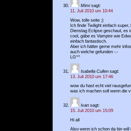
Mimi
sagt:
11. Juli 2010 um 10:44
Wow, tolle seite ;)
Ich finde Twilight einfach super
Dienstag Eclipse geschaut, es 
cool, gäbe es Vampire wie Edwa
einfach fantastisch.
Aber ich hätter gerne mehr info
auch welche gefunden -.-
LG^^
Isabella Cullen
sagt:
13. Juli 2010 um 17:46
wow du hast echt viel rausgefun
was ich machen soll wenn die vo
Ivan
sagt:
15. Juli 2010 um 15:09
Hi all
Also wenn ich schon da bin will