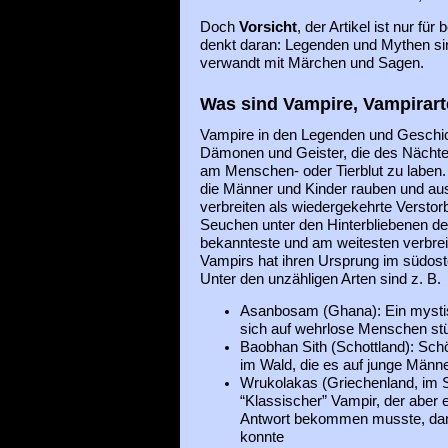
Doch
Vorsicht
, der Artikel ist nur fü
denkt daran: Legenden und Mythen si
verwandt mit Märchen und Sagen.
Was sind Vampire, Vampirar
Vampire in den Legenden und Geschic
Dämonen und Geister, die des Näch
am Menschen- oder Tierblut zu laben.
die Männer und Kinder rauben und a
verbreiten als wiedergekehrte Versto
Seuchen unter den Hinterbliebenen der
bekannteste und am weitesten verbreit
Vampirs hat ihren Ursprung im südos
Unter den unzähligen Arten sind z. B.
Asanbosam (Ghana): Ein mysti
sich auf wehrlose Menschen stü
Baobhan Sith (Schottland): Sch
im Wald, die es auf junge Männ
Wrukolakas (Griechenland, im S
“Klassischer” Vampir, der aber 
Antwort bekommen musste, dam
konnte