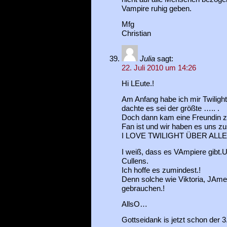
Vampire ruhig geben.
Mfg
Christian
Julia
sagt:
22. Juli 2010 um 14:26
Hi LEute.!
Am Anfang habe ich mir Twilight
dachte es sei der größte ….. .
Doch dann kam eine Freundin zu 
Fan ist und wir haben es uns 
I LOVE TWILIGHT ÜBER ALLES
I weiß, dass es VAmpiere gibt.U
Cullens.
Ich hoffe es zumindest.!
Denn solche wie Viktoria, JAme
gebrauchen.!
AllsO…
Gottseidank is jetzt schon der 3