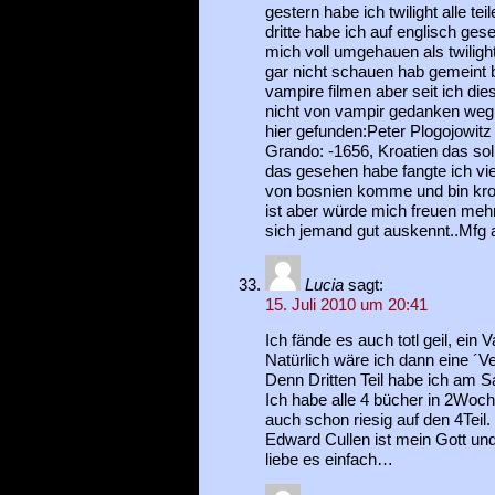
gestern habe ich twilight alle te
dritte habe ich auf englisch ge
mich voll umgehauen als twiligh
gar nicht schauen hab gemeint 
vampire filmen aber seit ich d
nicht von vampir gedanken weg
hier gefunden:Peter Plogojowitz
Grando: -1656, Kroatien das soll
das gesehen habe fangte ich vie
von bosnien komme und bin kroa
ist aber würde mich freuen meh
sich jemand gut auskennt..Mfg a
Lucia
sagt:
15. Juli 2010 um 20:41
Ich fände es auch totl geil, ein 
Natürlich wäre ich dann eine ´Ve
Denn Dritten Teil habe ich am 
Ich habe alle 4 bücher in 2Woch
auch schon riesig auf den 4Teil.
Edward Cullen ist mein Gott und
liebe es einfach…