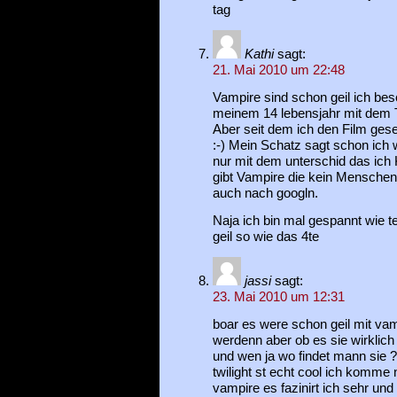
tag
Kathi
sagt:
21. Mai 2010 um 22:48
Vampire sind schon geil ich bes
meinem 14 lebensjahr mit de
Aber seit dem ich den Film gese
:-) Mein Schatz sagt schon ich 
nur mit dem unterschid das ich 
gibt Vampire die kein Menschen
auch nach googln.
Naja ich bin mal gespannt wie t
geil so wie das 4te
jassi
sagt:
23. Mai 2010 um 12:31
boar es were schon geil mit vam
werdenn aber ob es sie wirklich 
und wen ja wo findet mann sie ?
twilight st echt cool ich komme
vampire es fazinirt ich sehr un