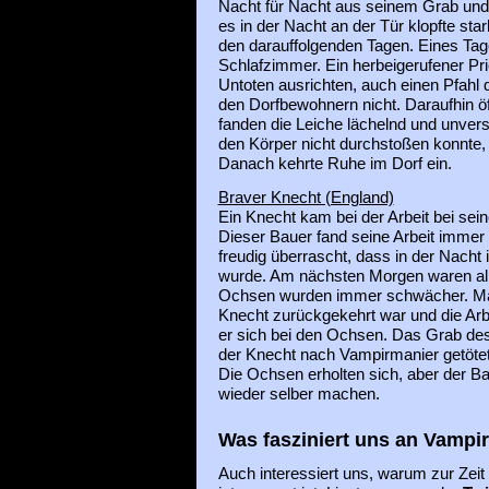
Nacht für Nacht aus seinem Grab und t
es in der Nacht an der Tür klopfte st
den darauffolgenden Tagen. Eines Tag
Schlafzimmer. Ein herbeigerufener Pri
Untoten ausrichten, auch einen Pfahl
den Dorfbewohnern nicht. Daraufhin öf
fanden die Leiche lächelnd und unvers
den Körper nicht durchstoßen konnte,
Danach kehrte Ruhe im Dorf ein.
Braver Knecht (England)
Ein Knecht kam bei der Arbeit bei se
Dieser Bauer fand seine Arbeit imme
freudig überrascht, dass in der Nacht
wurde. Am nächsten Morgen waren alle
Ochsen wurden immer schwächer. Man
Knecht zurückgekehrt war und die Arbe
er sich bei den Ochsen. Das Grab des
der Knecht nach Vampirmanier getötet
Die Ochsen erholten sich, aber der B
wieder selber machen.
Was fasziniert uns an Vampi
Auch interessiert uns, warum zur Ze