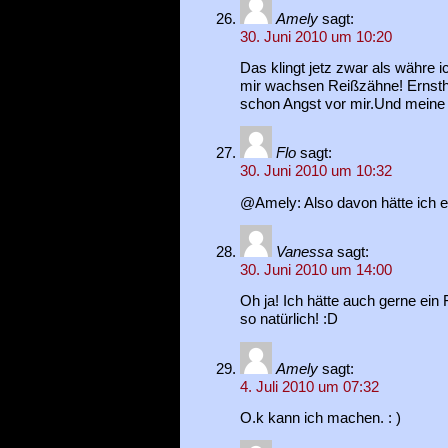
Amely
sagt:
30. Juni 2010 um 10:20
Das klingt jetz zwar als währe 
mir wachsen Reißzähne! Ernstha
schon Angst vor mir.Und meine 
Flo
sagt:
30. Juni 2010 um 10:32
@Amely: Also davon hätte ich ec
Vanessa
sagt:
30. Juni 2010 um 14:00
Oh ja! Ich hätte auch gerne ei
so natürlich! :D
Amely
sagt:
4. Juli 2010 um 07:32
O.k kann ich machen. : )