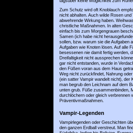
tagsüber keine Möglichkeit zum Ruhe
Zum Schutz wird oft Knoblauch empfo
nicht abhalten. Auch wilde Rosen und
abwehrende Wirkung haben. Weihwas
christliche Maßnahmen. In alten Gesc
einfach bis zum Morgengrauen beschäf
Samen (ich habe nicht herausgefund
sollen, bzw. warum sie die Aufgaben
Aufgaben wie Knoten lösen. Auf alle Fä
besessenen nie damit fertig werden, da
Dreifaltigkeit nicht aussprechen könn
gar nicht entstanden, wurde in Verdach
den Füßen voran aus dem Haus getrag
Weg nicht zurückfindet, Nahrung oder
(ein satter Vampir wandelt nicht), der 
man begrub den Leichnam auf dem Bau
unten grub. Füße zusammenbinden, M
durchlöchern oder gleich verbrennen 
Präventivmaßnahmen.
Vampir-Legenden
Vampirlegenden oder Geschichten übe
den ganzen Erdball verstreut. Man find
Südafrika, Indien bis Bolivien, Europa