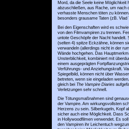
Mord, da die Seele keine Möglichkeit 
abzuschließen, aus Rache, um nach 
verhasste Menschen töten zu können, 
besonders grausame Taten (zB. Vlad T
Bei den Eigenschaften wird es schwier
von den Filmvampiren zu trennen. Fes
untote Geschöpfe der Nacht handelt. 
(selten 4) spitze Eckzähne, können s
verwandeln (allerdings nicht in der r
Wände hochgehen. Das Hauptmerkmal i
Unsterblichkeit, kombiniert mit überdu
einem ausgeprägten Fortpflanzungstri
Verführungs- und Anziehungskraft. Va
Spiegelbild, können nicht über Wasse
betreten, wenn sie eingeladen werden.
gleich bei
The Vampire Diaries
aufgefa
Verletzungen sehr schnell.
Die Tötungsmaßnahmen sind genauso v
der Vampire. Am wirkungsvollsten sch
Herzens zu sein. Silberkugeln, Kopf 
sicher auch eine Möglichkeit. Dass Son
in Hollywoodfilmen verwendet. Es sol
den Vampiren ihr Leichentuch wegzu