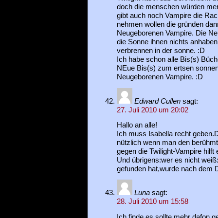
doch die menschen würden merk
gibt auch noch Vampire die Ra
nehmen wollen die gründen dann
Neugeborenen Vampire. Die Ne
die Sonne ihnen nichts anhaben
verbrennen in der sonne. :D
Ich habe schon alle Bis(s) Büc
NEue Bis(s) zum ertsen sonnens
Neugeborenen Vampire. :D
Edward Cullen
sagt:
27. Juli 2010 um 20:02
Hallo an alle!
Ich muss Isabella recht geben
nützlich wenn man den berühmt
gegen die Twilight-Vampire hilft 
Und übrigens:wer es nicht weiß:di
gefunden hat,wurde nach dem D
Luna
sagt:
28. Juli 2010 um 15:58
Ich finde es sollte mehr dafon g