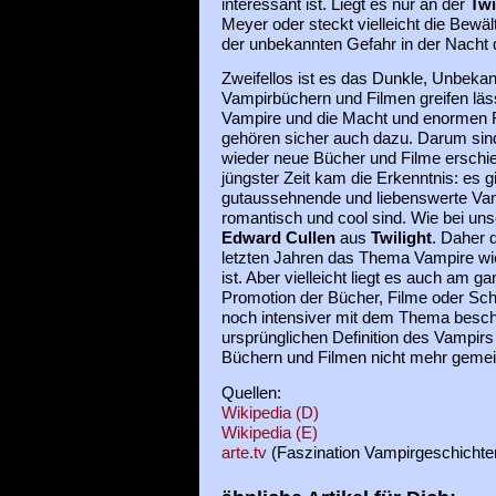
interessant ist. Liegt es nur an der
Twi
Meyer oder steckt vielleicht die Bewäl
der unbekannten Gefahr in der Nacht 
Zweifellos ist es das Dunkle, Unbekan
Vampirbüchern und Filmen greifen läs
Vampire und die Macht und enormen Fä
gehören sicher auch dazu. Darum sin
wieder neue Bücher und Filme erschie
jüngster Zeit kam die Erkenntnis: es g
gutaussehnende und liebenswerte Vamp
romantisch und cool sind. Wie bei un
Edward Cullen
aus
Twilight
. Daher 
letzten Jahren das Thema Vampire wi
ist. Aber vielleicht liegt es auch am
Promotion der Bücher, Filme oder Sch
noch intensiver mit dem Thema beschä
ursprünglichen Definition des Vampir
Büchern und Filmen nicht mehr gemei
Quellen:
Wikipedia (D)
Wikipedia (E)
arte.tv
(Faszination Vampirgeschichte