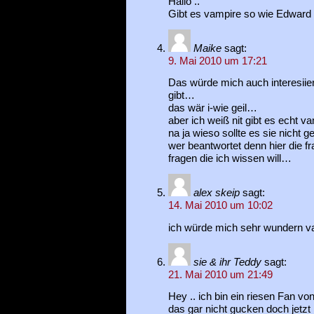
Hallo ..
Gibt es vampire so wie Edward 
Maike
sagt:
9. Mai 2010 um 17:21
Das würde mich auch interesiie
gibt…
das wär i-wie geil…
aber ich weiß nit gibt es echt v
na ja wieso sollte es sie nicht 
wer beantwortet denn hier die fr
fragen die ich wissen will…
alex skeip
sagt:
14. Mai 2010 um 10:02
ich würde mich sehr wundern va
sie & ihr Teddy
sagt:
21. Mai 2010 um 21:49
Hey .. ich bin ein riesen Fan von
das gar nicht gucken doch jetzt 