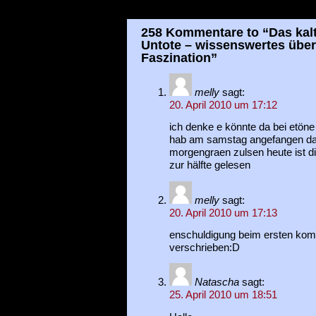
258 Kommentare to “Das kal
Untote – wissenswertes über
Faszination”
melly
sagt:
20. April 2010 um 17:12
ich denke e könnte da bei etöne
hab am samstag angefangen da
morgengraen zulsen heute ist d
zur hälfte gelesen
melly
sagt:
20. April 2010 um 17:13
enschuldigung beim ersten kom
verschrieben:D
Natascha
sagt:
25. April 2010 um 18:51