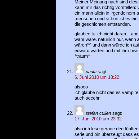
Meiner Meinung nach sind diese
kann mir das richtig vorstellen:
ein mann allein in irgendeinem 
menschen und schon ist es ein 
die geschichten entstanden.
glauben tu ich nicht daran – abe
wahr wäre. natürlich nur, wenn a
wären^^ und dann würde ich au
edward warten und mit ihm biss i
*träum*
paula
sagt:
6. Juni 2010 um 18:22
alsooo
ich glaube nicht das es vampire 
auch seeehr
stefan cullen
sagt:
17. Juni 2010 um 23:32
also ich lese gerade den fünften 
serie und bin überzeugt dass es 