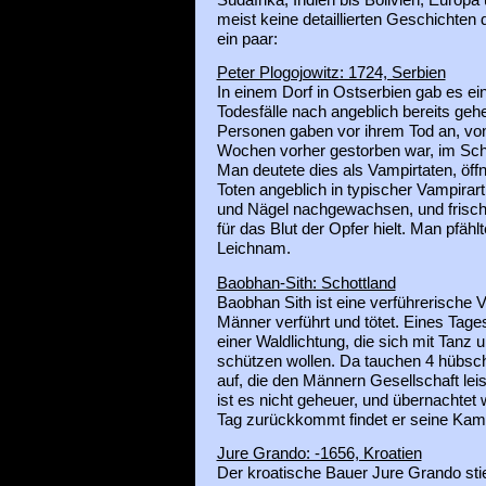
meist keine detaillierten Geschichten 
ein paar:
Peter Plogojowitz: 1724, Serbien
In einem Dorf in Ostserbien gab es ei
Todesfälle nach angeblich bereits gehe
Personen gaben vor ihrem Tod an, von
Wochen vorher gestorben war, im Sch
Man deutete dies als Vampirtaten, öff
Toten angeblich in typischer Vampirar
und Nägel nachgewachsen, und frisch
für das Blut der Opfer hielt. Man pfäh
Leichnam.
Baobhan-Sith: Schottland
Baobhan Sith ist eine verführerische 
Männer verführt und tötet. Eines Tage
einer Waldlichtung, die sich mit Tanz
schützen wollen. Da tauchen 4 hübsch
auf, die den Männern Gesellschaft lei
ist es nicht geheuer, und übernachtet
Tag zurückkommt findet er seine Kamer
Jure Grando: -1656, Kroatien
Der kroatische Bauer Jure Grando st