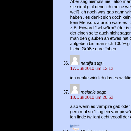
Aber sag niemals nie , also ma
sie nicht gibt denn ich meine w
weiß ich noch was gab dann wi
haben , es denkt sich doch keine
kein Mensch. atürlich wäre es t
z.B. Edward *schwärm* (der is s
der einen seite auch nicht sage
man den glauben an etwas hat d
aufgeben bis man sich 100 %ig si
Liebe Grüße eure Tabea
natalja
sagt:
17. Juli 2010 um 12:12
ich denke wirklich das es wirkl
melanie
sagt:
19. Juli 2010 um 20:52
also wenn es vampire gab oder 
gern mal so 1 tag ein vampir wär
ich finde twilight echt voooll der