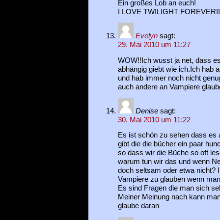
Ein großes Lob an euch!
I LOVE TWILIGHT FOREVER!!
Evelyn
sagt:
29. Mai 2010 um 11:27
WOW!!Ich wusst ja net, dass es s
abhängig giebt wie ich.Ich hab al
und hab immer noch nicht genug.
auch andere an Vampiere glaub
Denise
sagt:
30. Mai 2010 um 11:22
Es ist schön zu sehen dass es 
gibt die die bücher ein paar hund
so dass wir die Büche so oft l
warum tun wir das und wenn Nei
doch seltsam oder etwa nicht? 
Vampiere zu glauben wenn man 
Es sind Fragen die man sich sel
Meiner Meinung nach kann man 
glaube daran