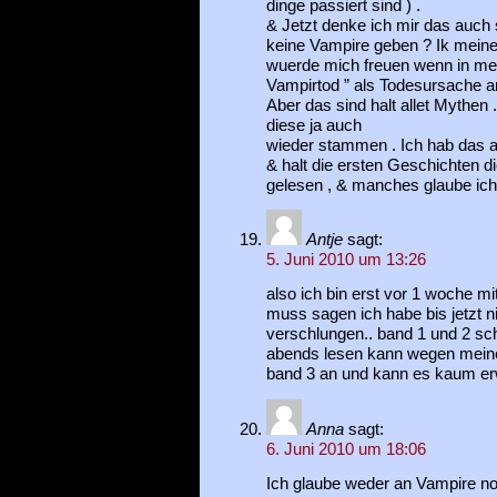
dinge passiert sind ) .
& Jetzt denke ich mir das auch 
keine Vampire geben ? Ik meine 
wuerde mich freuen wenn in me
Vampirtod ” als Todesursache a
Aber das sind halt allet Mythe
diese ja auch
wieder stammen . Ich hab das a
& halt die ersten Geschichten d
gelesen , & manches glaube ich
Antje
sagt:
5. Juni 2010 um 13:26
also ich bin erst vor 1 woche mi
muss sagen ich habe bis jetzt n
verschlungen.. band 1 und 2 sch
abends lesen kann wegen meiner
band 3 an und kann es kaum er
Anna
sagt:
6. Juni 2010 um 18:06
Ich glaube weder an Vampire n