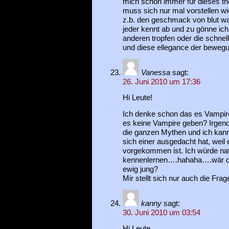
mich schon immer für dieses th
muss sich nur mal vorstellen wi
z.b. den geschmack von blut wa
jeder kennt ab und zu gönne ich
anderen tropfen oder die schnell
und diese ellegance der beweg
Vanessa
sagt:
26. Juni 2010 um 17:36
Hi Leute!
Ich denke schon das es Vampire 
es keine Vampire geben? Irgen
die ganzen Mythen und ich kann 
sich einer ausgedacht hat, weil
vorgekommen ist. Ich würde nat
kennenlernen….hahaha….wär das
ewig jung?
Mir stellt sich nur auch die Fra
kanny
sagt:
30. Juni 2010 um 03:54
Hi Leute