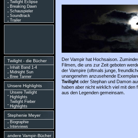
Twilight Eclipse
Breaking Dawn
Schauspieler
Soundtrack
Trailer
Der Vampir hat Hochsaison. Zumindes
Twilight - die Bücher
Filmen, die uns zur Zeit geboten werd
Inhalt Band 1-4
der Vampire (oftmals junge, freundlic
Midnight Sun
unangenehm anzusehende Exemplar
Bree Tanner
Twilight
oder Stephan und Damon a
Unsere Highlights
haben aber nicht wirklich viel mit den
Unsere Twilight
aus den Legenden gemeinsam.
Highlights
Twilight Fieber
Highlights
Stephenie Meyer
Biographie
Interviews
andere Vampir-Bücher