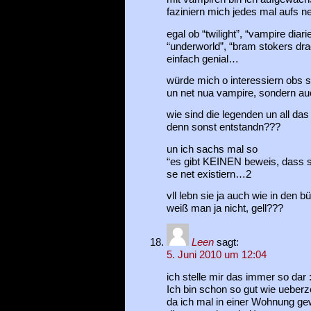
faziniern mich jedes mal aufs n
egal ob “twilight”, “vampire diari
“underworld”, “bram stokers drac
einfach genial…
würde mich o interessiern obs s
un net nua vampire, sondern au
wie sind die legenden un all da
denn sonst entstandn???
un ich sachs mal so
“es gibt KEINEN beweis, dass s
se net existiern…2
vll lebn sie ja auch wie in den
weiß man ja nicht, gell???
Leen
sagt:
5. Juni 2010 um 12:04
ich stelle mir das immer so dar 
Ich bin schon so gut wie ueberzeu
da ich mal in einer Wohnung ge