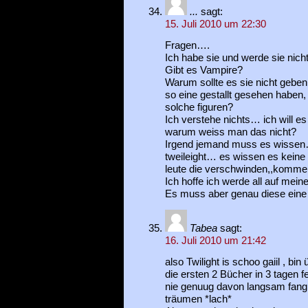
...
sagt:
15. Juli 2010 um 22:30
Fragen….
Ich habe sie und werde sie nich
Gibt es Vampire?
Warum sollte es sie nicht gebe
so eine gestallt gesehen haben
solche figuren?
Ich verstehe nichts… ich will es
warum weiss man das nicht?
Irgend jemand muss es wissen…
tweileight… es wissen es keine
leute die verschwinden,,komme
Ich hoffe ich werde all auf mein
Es muss aber genau diese eine 
Tabea
sagt:
16. Juli 2010 um 21:42
also Twilight is schoo gaiil , bi
die ersten 2 Bücher in 3 tagen 
nie genuug davon langsam fang
träumen *lach*