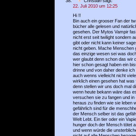
Christian
sagt:
22. Juli 2010 um 12:25
Hi !!
Bin auch ein grooser Fan der tw
bücher alle gelesen und natürlich
gesehen. Der Mytos Vampir fast
nicht erst seit twilight sondern 
gibt oder nicht kann keiner sage
nicht geben. Mache Menschen 
das einzige wesen sei was doch
wer glaubt denn schon das wir d
hier schon gesagt haben ein biss
drinne und von daher denke ich
auch wenns vielleicht nicht viel
wirklich einen gesehen hat was v
denn stellen wir uns doch mal d
wenn heute bekann wäre das es
versuchen sie zu fangen und i
heraus zu finden wie sie leben w
gefährlich sind für die menschhe
der Mensch selber ist das gefähr
Welt Lebt. Ein tier oder ein Vapie
hunger doch der Mensch tötet a
und wenn würde die unsterblichek
nicht auf alle Menschen bezogen