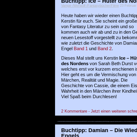
Buchtipp: Ice – Hüter des N
Vampir-/Werwolf-/Fantasybücher/Filme
23 Februar 2
Heute haben wir wieder einen Buchtip
Kerstin für euch. Sie scheint ein groß
von Fantasy Literatur zu sein und so
kommen auch wir ab und zu in den G
neuen Lesestoff vorgestellt zu beko
wie zuletzt die Geschichte von Dami
Engel
Band 1
und
Band 2
.
Dieses Mal stellt uns Kerstin
Ice – Hü
des Nordens
von Sarah Beth Durst vo
welches erst vor kurzem erschienen is
Hier geht es um die Vermischung von
Märchen, Realität und Magie. Die
Geschichte von Cassie, die einem Eis
Wahrheit in den Märchen ihrer Kindheit
Viel Spaß beim Durchlesen!
2 Kommentare - Jetzt einen weiteren schre
Buchtipp: Damian – Die Wied
Engels