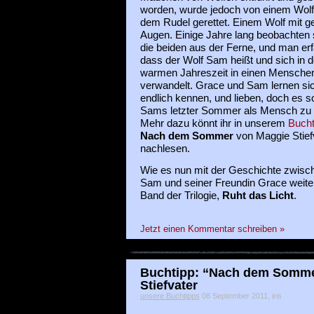
worden, wurde jedoch von einem Wolf
dem Rudel gerettet. Einem Wolf mit g
Augen. Einige Jahre lang beobachten 
die beiden aus der Ferne, und man erf
dass der Wolf Sam heißt und sich in d
warmen Jahreszeit in einen Mensche
verwandelt. Grace und Sam lernen si
endlich kennen, und lieben, doch es so
Sams letzter Sommer als Mensch zu 
Mehr dazu könnt ihr in unserem
Bucht
Nach dem Sommer
von Maggie Stief
nachlesen.
Wie es nun mit der Geschichte zwisc
Sam und seiner Freundin Grace weiter
Band der Trilogie,
Ruht das Licht
.
Jetzt einen Kommentar schreiben »
Buchtipp: “Nach dem Somme
Stiefvater
unsere Buchtipps
08 September 2011, iris