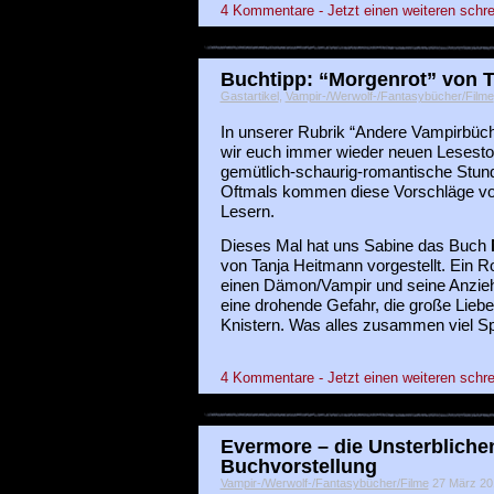
4 Kommentare - Jetzt einen weiteren schre
Buchtipp: “Morgenrot” von 
Gastartikel
,
Vampir-/Werwolf-/Fantasybücher/Filme
In unserer Rubrik “Andere Vampirbüche
wir euch immer wieder neuen Lesestof
gemütlich-schaurig-romantische Stund
Oftmals kommen diese Vorschläge v
Lesern.
Dieses Mal hat uns Sabine das Buch
von Tanja Heitmann vorgestellt. Ein 
einen Dämon/Vampir und seine Anzieh
eine drohende Gefahr, die große Liebe
Knistern. Was alles zusammen viel Sp
4 Kommentare - Jetzt einen weiteren schre
Evermore – die Unsterbliche
Buchvorstellung
Vampir-/Werwolf-/Fantasybücher/Filme
27 März 201