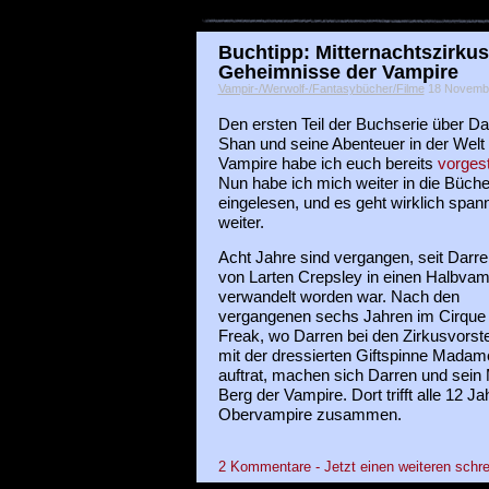
Buchtipp: Mitternachtszirkus
Geheimnisse der Vampire
Vampir-/Werwolf-/Fantasybücher/Filme
18 November
Den ersten Teil der Buchserie über Da
Shan und seine Abenteuer in der Welt
Vampire habe ich euch bereits
vorgest
Nun habe ich mich weiter in die Büche
eingelesen, und es geht wirklich span
weiter.
Acht Jahre sind vergangen, seit Darr
von Larten Crepsley in einen Halbvam
verwandelt worden war. Nach den
vergangenen sechs Jahren im Cirque
Freak, wo Darren bei den Zirkusvorst
mit der dressierten Giftspinne Mada
auftrat, machen sich Darren und sein
Berg der Vampire. Dort trifft alle 12 J
Obervampire zusammen.
2 Kommentare - Jetzt einen weiteren schre