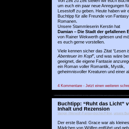
Von Zeit zu Zeit stellen wir euch Büche
um euch ein paar neue Anregungen fü
Lesestoff zu geben. Heute haben wir 
Buchtipp für alle Freunde von Fantasy
Romanen.
Unsere Stammleserin Kerstin hat
Damian – Die Stadt der gefallenen 
von Rainer Wekwerth gelesen und mö
es euch gerne vorstellen.
Viele kennen sicher das Zitat
“Lesen i
Abenteuer im Kopf”
, und was wäre be
geeignet, die eigene Fantasie anzureg
ein Roman voller Romantik, Mystik,
geheimnisvoller Kreaturen und einer a
4 Kommentare - Jetzt einen weiteren schre
Buchtipp: “Ruht das Licht” v
Inhalt und Rezension
Vampir-/Werwolf-/Fantasybücher/Filme
,
unsere Buc
Der erste Band: Grace war als kleine
Mädchen von Wölfen entführt und geb