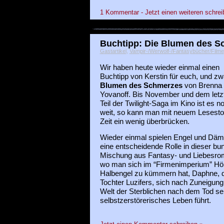
1 Kommentar - Jetzt einen weiteren schrei
Buchtipp: Die Blumen des S
Gastartikel
,
Vampir-/Werwolf-/Fantasybücher/Filme
Wir haben heute wieder einmal einen
Buchtipp von Kerstin für euch, und z
Blumen des Schmerzes
von Brenna
Yovanoff. Bis November und dem letz
Teil der Twilight-Saga im Kino ist es n
weit, so kann man mit neuem Lesestof
Zeit ein wenig überbrücken.
Wieder einmal spielen Engel und Dä
eine entscheidende Rolle in dieser bu
Mischung aus Fantasy- und Liebesro
wo man sich im “Firmenimperium” Hö
Halbengel zu kümmern hat, Daphne, d
Tochter Luzifers, sich nach Zuneigung
Welt der Sterblichen nach dem Tod sei
selbstzerstörerisches Leben führt.