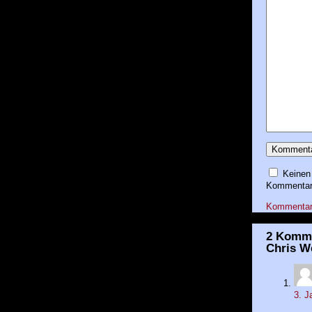
Keinen
Kommentare
Kommentar-R
2 Komme
Chris W
3. J