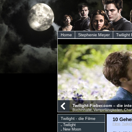
Home
Stephenie Meyer
Twilight
Twilight-Fieber.com – die int
Buchinhalte, Vampirfähigkeiten, Char
Twilight - die Filme
10 Gehe
Filme
,
Twilig
Twilight
New Moon