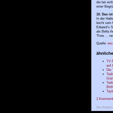
die bei ein
einer Begr
10. Das ist 
In der Halle
leicht sein
Edward’s Sä
als Bella i
“Fore … ne i
Quelle:
ew
ähnliche
TV-T
auf 
Die 
Twil
Grü
Twil
Birt
Tayl
2 Kommentar
Der Artikel 