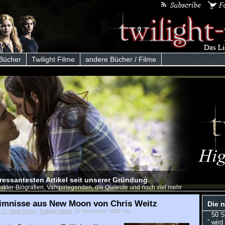
 Bücher
Twilight Filme
andere Bücher / Filme
eressantesten Artikel seit unserer Gründung
akter-Biografien, Vampirlegenden, die Quileute und noch viel mehr
imnisse aus New Moon von Chris Weitz
Die n
ht 2 - New Moon
,
Twilight News
20 Dezember 2009, iris
50 S
wird