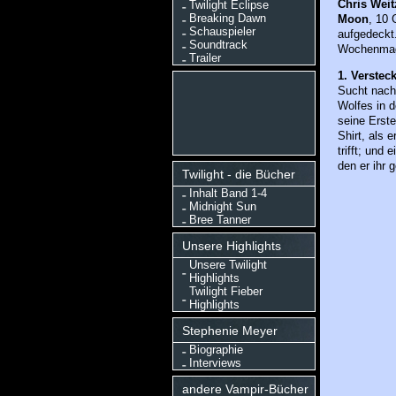
Chris
Weit
Twilight Eclipse
Breaking Dawn
Moon
, 10
Schauspieler
aufgedeckt.
Soundtrack
Wochenmag
Trailer
1. Verstec
Sucht nach
Wolfes in d
seine Erste
Shirt, als 
trifft; und
den er ihr 
Twilight - die Bücher
Inhalt Band 1-4
Midnight Sun
Bree Tanner
Unsere Highlights
Unsere Twilight
Highlights
Twilight Fieber
Highlights
Stephenie Meyer
Biographie
Interviews
andere Vampir-Bücher