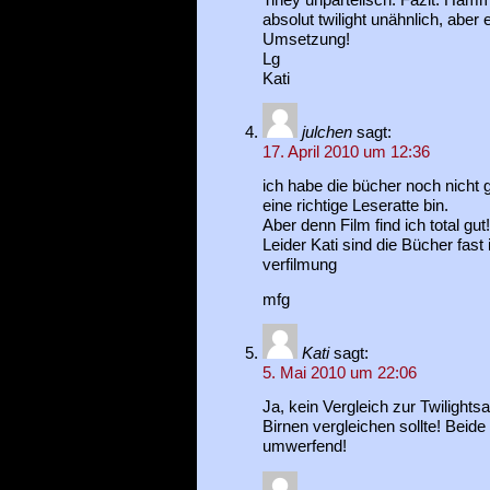
absolut twilight unähnlich, aber
Umsetzung!
Lg
Kati
julchen
sagt:
17. April 2010 um 12:36
ich habe die bücher noch nicht 
eine richtige Leseratte bin.
Aber denn Film find ich total gut!!
Leider Kati sind die Bücher fast
verfilmung
mfg
Kati
sagt:
5. Mai 2010 um 22:06
Ja, kein Vergleich zur Twilights
Birnen vergleichen sollte! Beide 
umwerfend!