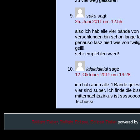
zu viel weg gelassen
saku
sagt:
25. Juni 2011 um 12:55
also ich hab alle vier bände von
verschlungen.bin schon lange f
genauso fasziniert wie von twil
geil!!
sehr empfehlenswert!
lalalalalalal
sagt:
12. Oktober 2011 um 14:28
ich hab auch alle 4 Bände geles
vier sind super. Ich finde die bi
mitternachtszirkus ist ssssoooo
Tschüssi
Twilight Fieber
,
Twilight Eclipse,
Eclipse Trailer
powered by