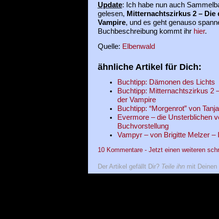
Update
: Ich habe nun auch Sammelba
gelesen,
Mitternachtszirkus 2 – Die
Vampire
, und es geht genauso spanne
Buchbeschreibung kommt ihr
hier
.
Quelle:
Elbenwald
ähnliche Artikel für Dich:
Buchtipp: Dämonen des Lichts
Buchtipp: Mitternachtszirkus 2
der Vampire
Buchtipp: “Morgenrot” von Tanj
Evermore – die Unsterblichen v
Buchvorstellung
Vampyr – von Brigitte Melzer –
10 Kommentare - Jetzt einen weiteren sch
Der Artikel gefällt Dir?
Teile ihn
mit Deinen 