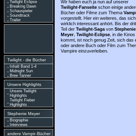
Twilight Eclipse
Wir haben euch ja nun auf unserer
Breaking Dawn
Twilight-Fanseite
schon einige ander
Schauspieler
Bücher oder Filme zum Thema
Vampi
Soundtrack
vorgestellt. Hier ein weiteres, das sich
Trailer
wirklich interessant anhört. Bis der drit
Teil der
Twilight-Saga
von
Stephenie
Meyer
,
Twilight-Eclipse
, in die Kinos
kommt, ist noch genug Zeit, sich das 
oder andere Buch oder Film zum Th
Vampire einzuverleiben.
Twilight - die Bücher
Inhalt Band 1-4
Midnight Sun
Bree Tanner
Unsere Highlights
Unsere Twilight
Highlights
Twilight Fieber
Highlights
Stephenie Meyer
Biographie
Interviews
andere Vampir-Bücher