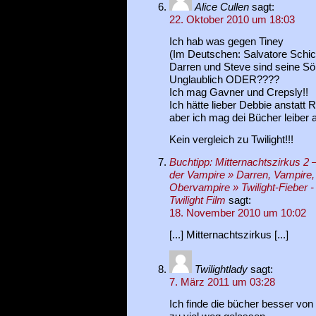
Alice Cullen
sagt:
22. Oktober 2010 um 18:03
Ich hab was gegen Tiney
(Im Deutschen: Salvatore Schic
Darren und Steve sind seine Sö
Unglaublich ODER????
Ich mag Gavner und Crepsly!!
Ich hätte lieber Debbie anstatt
aber ich mag dei Bücher leiber a
Kein vergleich zu Twilight!!!
Buchtipp: Mitternachtszirkus 2
der Vampire » Darren, Vampire, 
Obervampire » Twilight-Fieber -
Twilight Film
sagt:
18. November 2010 um 10:02
[...] Mitternachtszirkus [...]
Twilightlady
sagt:
7. März 2011 um 03:28
Ich finde die bücher besser von 