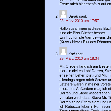
Freue mich hier ebenfalls auf en
Sarah
sagt:
28. März 2010 um 17:57
Hallo zusammen ja dieses Buch i
sind die Biss-Bücher besser..
Ein Tipp für alle Vampir-Fans 
(Kuss / Herz / Blut des Dämons
Kati
sagt:
29. März 2010 um 18:34
Mr. Crepsly fand ich am Beste
hier ein dickes Lob! Darren, Ste
er seinen Leher tötet) und Mr. T
allerdings regen mich Gavner un
Letztere waren in meiner Vorste
toleranter. Außerdem mag ich nic
Darren und Steve wiedersehen, 
verraten wird, dass Steve Mr. Ti
Darren seine Eltern sieht und u
ich Rebecca lieber in Form von
Tiney unparteiisch. Fazit: Ham