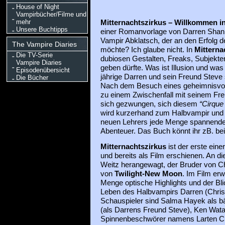
House of Night
Vampirbücher/Filme und
mehr
Mitternachtszirkus – Willkommen in
Unsere Buchtipps
einer Romanvorlage von Darren Shan.
Vampir Abklatsch, der an den Erfolg d
The Vampire Diaries
möchte? Ich glaube nicht. In
Mitterna
Die TV-Serie
dubiosen Gestalten, Freaks, Subjekten,
Vampire Diaries
geben dürfte. Was ist Illusion und was 
Episodenübersicht
jährige Darren und sein Freund Steve
Die Bücher
Nach dem Besuch eines geheimnisvo
zu einem Zwischenfall mit seinem Fre
sich gezwungen, sich diesem
“Cirque
wird kurzerhand zum Halbvampir und e
neuen Lehrers jede Menge spannende
Abenteuer. Das Buch könnt ihr zB. be
Mitternachtszirkus
ist der erste ei
und bereits als Film erschienen. An di
Weitz herangewagt, der Bruder von C
von
Twilight-New Moon
. Im Film erw
Menge optische Highlights und der Bli
Leben des Halbvampirs Darren (Chris
Schauspieler sind Salma Hayek als b
(als Darrens Freund Steve), Ken Watan
Spinnenbeschwörer namens Larten Cre