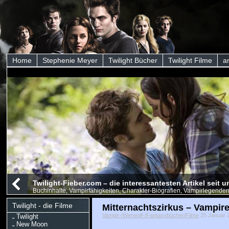
Home
Stephenie Meyer
Twilight Bücher
Twilight Filme
a
Twilight-Fieber.com – die interessantesten Artikel seit
Buchinhalte, Vampirfähigkeiten, Charakter-Biografien, Vampirlegenden
Twilight - die Filme
Mitternachtszirkus – Vampir
Vampir-/Werwolf-/Fantasybücher/Filme
25 Januar 20
Twilight
New Moon