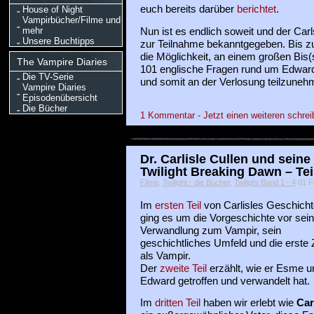
euch bereits darüber
berichtet
.
House of Night
Vampirbücher/Filme und
mehr
Nun ist es endlich soweit und der Car
Unsere Buchtipps
zur Teilnahme bekanntgegeben. Bis zu
die Möglichkeit, an einem großen Bis
The Vampire Diaries
101 englische Fragen rund um Edward
Die TV-Serie
und somit an der Verlosung teilzuneh
Vampire Diaries
Episodenübersicht
Die Bücher
1 Kommentar - Jetzt einen weiteren schrei
Dr. Carlisle Cullen und seine
Twilight Breaking Dawn – Tei
Filme
,
Twilight - die Bücher
,
Twilight Band 1 - 4
01 Fe
Im
ersten Teil
von Carlisles Geschicht
ging es um die Vorgeschichte vor sein
Verwandlung zum Vampir, sein
geschichtliches Umfeld und die erste Z
als Vampir.
Der
zweite Teil
erzählt, wie er Esme u
Edward getroffen und verwandelt hat.
Im
dritten Teil
haben wir erlebt wie
Car