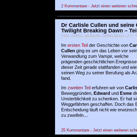
2 Kommentare - Jetzt einen weiteren schre
Dr Carlisle Cullen und seine
Twilight Breaking Dawn – Tei
Filme
,
Twilight - die Bücher
,
Twilight Band 1 - 4
12 Ok
Im
ersten Teil
der Geschichte von
Car
Cullen
ging es um das Leben vor sein
Verwandlung zum Vampir, welche
prägenden geschichtlichen Ereignisse
dieser Zeit gerade stattfanden und wie
seinen Weg zu seiner Berufung als Ar
fand.
Im
zweiten Teil
erfuhren wir von
Carli
Beweggründen,
Edward
und
Esme
di
Unsterblichkeit zu schenken. Er hat 
Weggefährten geschaffen. Doch das 
Entscheidung läuft nicht wie erwünsc
zu zweifeln…
25 Kommentare - Jetzt einen weiteren sch