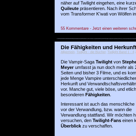
näher auf Twilight eingehen, eine kurz
Quileute
präsentieren. Nach ihrer Sc
vom Transformer K’wati von Wölfen i
55 Kommentare - Jetzt einen weiteren sch
Die Fähigkeiten und Herkunft
Allgemein
,
Twilight - die Bücher
,
Twilight Band 1 - 4
2
Die Vampir-Saga
Twilight
von
Steph
Meyer
umfasst ja nun doch mehr als 
Seiten und bisher 3 Filme, und es k
jede Menge Vampire unterschiedliche
Herkunft und Verwandtschaftsverhältn
vor. Manche gut, viele böse, und etlic
besonderen
Fähigkeiten
.
Interessant ist auch das menschliche
vor der Verwandlung, bzw. wann die
Verwandlung stattfand. Wir möchten h
versuchen, den
Twilight-Fans
einen k
Überblick
zu verschaffen.