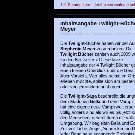
192 Kommentare - Jetzt einen weiteren sc
Inhaltsangabe Twilight-Büch
Meyer
Twilight - die Bücher
,
Twilight Band 1 - 4
03 November
Die
Twilight-
Bücher haben wir der Aut
Stephenie Meyer
zu verdanken. Die
Twilight Bücher
zählten auch 2009 we
zu den Bestsellern. Diese kurze
Inhaltsangabe der 4 Twilight Bücher g
einen kleinen Überblick über die Gesc
Aber Vorsicht. Wer alles selbst im Ori
erleben möchte, sollte sich am besten
oder von jemandem ausborgen.
Die
Twilight-Saga
beschreibt die ung
dem Mädchen
Bella
und dem Vampir
hat eine eigene neue Vampirwelt ersch
völlig anders sind als wir es bis jetzt 
den Menschen, getarnt durch die völl
Umgebung. Wir begleiten Bella und 
Zeit voll Liebe, Angst, Schrecken un
jeder Band neue spannende Ereignisse 