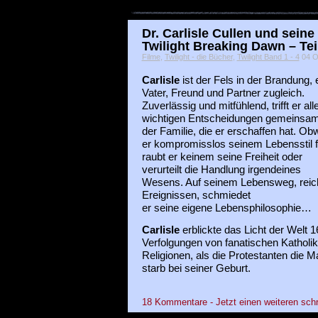
Dr. Carlisle Cullen und seine
Twilight Breaking Dawn – Tei
Filme
,
Twilight - die Bücher
,
Twilight Band 1 - 4
04 Ok
Carlisle
ist der Fels in der Brandung, e
Vater, Freund und Partner zugleich.
Zuverlässig und mitfühlend, trifft er all
wichtigen Entscheidungen gemeinsam
der Familie, die er erschaffen hat. Ob
er kompromisslos seinem Lebensstil fo
raubt er keinem seine Freiheit oder
verurteilt die Handlung irgendeines
Wesens. Auf seinem Lebensweg, reic
Ereignissen, schmiedet
er seine eigene Lebensphilosophie…
Carlisle
erblickte das Licht der Welt 1
Verfolgungen von fanatischen Katholi
Religionen, als die Protestanten die M
starb bei seiner Geburt.
18 Kommentare - Jetzt einen weiteren sch