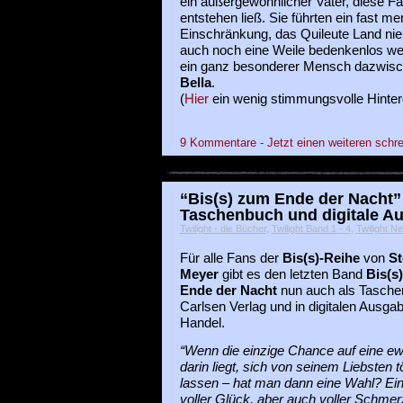
ein außergewöhnlicher Vater, diese Fa
entstehen ließ. Sie führten ein fast m
Einschränkung, das Quileute Land nie 
auch noch eine Weile bedenkenlos we
ein ganz besonderer Mensch dazwi
Bella
.
(
Hier
ein wenig stimmungsvolle Hinte
9 Kommentare - Jetzt einen weiteren schre
“Bis(s) zum Ende der Nacht” 
Taschenbuch und digitale A
Twilight - die Bücher
,
Twilight Band 1 - 4
,
Twilight N
Für alle Fans der
Bis(s)-Reihe
von
St
Meyer
gibt es den letzten Band
Bis(s
Ende der Nacht
nun auch als Tasch
Carlsen Verlag und in digitalen Ausga
Handel.
“Wenn die einzige Chance auf eine ew
darin liegt, sich von seinem Liebsten t
lassen – hat man dann eine Wahl? Ein
voller Glück, aber auch voller Schmerz