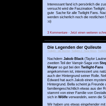
Interessant fand ich persönlich die zu
versucht wird die Faszination Twilight 
gute Sache für alle Twilight Fans. N
werden sicherlich noch die restlichen
:o)
3 Kommentare - Jetzt einen weiteren schre
Die Legenden der Quileute
Twilight - die Bücher
,
Twilight 2 - New Moon
,
Twiligh
Nachdem
Jakob Black
(Taylor Lautne
zweiten Teil der Vampir-Saga von
Ste
Meyer
so gut bei den
Twilight-Fans
angekommen ist, interessiert uns natü
auch der Hintergrund seiner Rolle. N
Edward hat auch Jakob einen myster
Hintergrund. Bella scheint ja Freunde 
familiengeschichtlich etwas aus der Rol
stammt von einer Familie von Gestalt
sich in
Wölfe
verwandeln, wenn die Si
Wir haben uns etwas eingehender mi