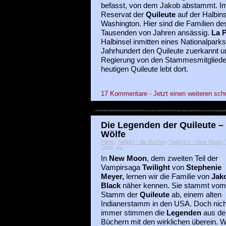
befasst, von dem Jakob abstammt. Im 
Reservat der
Quileute
auf der Halbin
Washington. Hier sind die Familien d
Tausenden von Jahren ansässig.
La 
Halbinsel inmitten eines Nationalparks
Jahrhundert den Quileute zuerkannt un
Regierung von den Stammesmitgliedern
heutigen Quileute lebt dort.
17 Kommentare - Jetzt einen weiteren sch
Die Legenden der Quileute –
Wölfe
Filme
,
Twilight - die Bücher
,
Twilight 2 - New Moon
,
2009, iris
In
New Moon
, dem zweiten Teil der
Vampirsaga
Twilight
von
Stephenie
Meyer,
lernen wir die Familie von
Jak
Black
näher kennen. Sie stammt vom
Stamm der
Quileute
ab, einem alten
Indianerstamm in den USA. Doch nich
immer stimmen die
Legenden
aus de
Büchern mit den wirklichen überein. W