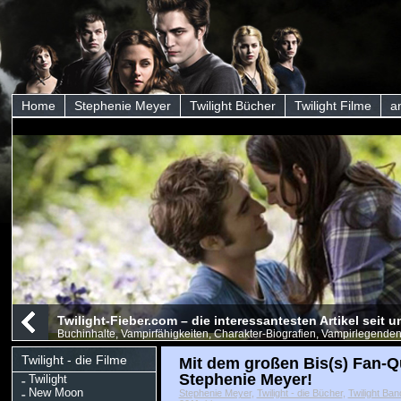
Home
Stephenie Meyer
Twilight Bücher
Twilight Filme
a
Twilight-Fieber.com – die interessantesten Artikel seit
Buchinhalte, Vampirfähigkeiten, Charakter-Biografien, Vampirlegenden
Twilight - die Filme
Mit dem großen Bis(s) Fan-Q
Stephenie Meyer!
Twilight
New Moon
Stephenie Meyer
,
Twilight - die Bücher
,
Twilight Ban