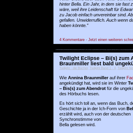
hinter Bella. Ein Jahr, in dem sie fast
wäre, weil ihre Leidenschaft für Edwar
zu Jacob einfach unvereinbar sind. Ab
gefallen. Unwiderruflich. Auch wenn d
haben könnte.”
4 Kommentare - Jetzt einen weiteren schre
Twilight Eclipse – Bi(s) zum
Braunmiller liest bald unge
Twilight - die Bücher
,
Twilight Band 1 - 4
,
Twilight N
Wie
Annina Braunmiller
auf ihrer
Fac
angekündigt hat, wird sie im Winter
Tw
– Bis(s) zum Abendrot
für die ungek
des Hörbuchs lesen.
Es hört sich toll an, wenn das Buch, 
Geschichte ja in der Ich-Form von
Be
erzählt wird, auch von der deutschen
Synchronstimme von
Bella gelesen wird.