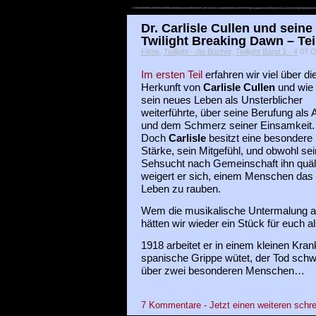
Dr. Carlisle Cullen und seine
Twilight Breaking Dawn – Tei
Filme
,
Twilight - die Bücher
,
Twilight Band 1 - 4
07 Ok
Im ersten Teil
erfahren wir viel über di
Herkunft von
Carlisle Cullen
und wie 
sein neues Leben als Unsterblicher
weiterführte, über seine Berufung als 
und dem Schmerz seiner Einsamkeit.
Doch
Carlisle
besitzt eine besondere
Stärke, sein Mitgefühl, und obwohl se
Sehsucht nach Gemeinschaft ihn quäl
weigert er sich, einem Menschen das
Leben zu rauben.
Wem die musikalische Untermalung aus
hätten wir wieder ein Stück für euch a
1918 arbeitet er in einem kleinen Kra
spanische Grippe wütet, der Tod schw
über zwei besonderen Menschen…
7 Kommentare - Jetzt einen weiteren schre