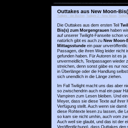
Outtakes aus New Moon-Bis(s
Twilight - die Bücher
,
Twilight 2 - New Moon
,
Twiligh
Die Outtakes aus dem ersten Teil
Twil
Bis(s) zum Morgengrauen
haben wir
auf unserer Twilight-Fanseite schon vo
natürlich gibt es auch zu
New Moon-Bi
Mittagsstunde
ein paar unveröffentlic
Passagen, die ihren Weg leider nicht 
gefunden haben. Für Autoren ist es ja
unvermeidlich, Textpassagen wieder 
streichen, denn sonst gäbe es nur no
in Überlänge oder die Handlung selbs
sich unendlich in die Länge ziehen.
Im Fall Twilight macht uns das aber ni
so zwischendrin auch mal ein paar Hä
Vampiren zum Lesen bleiben. Und ei
Meyer, dass sie diese Texte auf ihr
Verfügung stellt. Auch wenn sie damit ei
diese Rohtexte lesen zu lassen, die Le
so kam sie nicht umhin, auch vom zwe
Auch weil sie glaubt, und das ist der e
Veröffentlichung), dass Outtakes den v