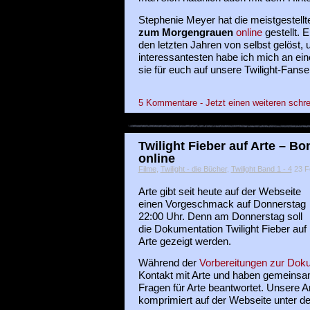
Stephenie Meyer hat die meistgestell
zum Morgengrauen
online
gestellt. 
den letzten Jahren von selbst gelöst, 
interessantesten habe ich mich an e
sie für euch auf unsere Twilight-Fanseit
5 Kommentare - Jetzt einen weiteren schre
Twilight Fieber auf Arte – Bo
online
Filme
,
Twilight - die Bücher
,
Twilight Band 1 - 4
23 Fe
Arte gibt seit heute auf der Webseite
einen Vorgeschmack auf Donnerstag
22:00 Uhr. Denn am Donnerstag soll
die Dokumentation Twilight Fieber auf
Arte gezeigt werden.
Während der
Vorbereitungen zur Dok
Kontakt mit Arte und haben gemeinsa
Fragen für Arte beantwortet.
Unsere An
komprimiert auf der Webseite unter dem