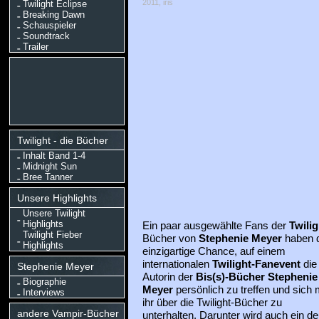
2011, iris
Twilight Eclipse
Breaking Dawn
Schauspieler
Soundtrack
Trailer
Twilight - die Bücher
Inhalt Band 1-4
Midnight Sun
Bree Tanner
Unsere Highlights
Unsere Twilight
Highlights
Ein paar ausgewählte Fans der
Twilig
Twilight Fieber
Bücher von
Stephenie Meyer
haben d
Highlights
einzigartige Chance, auf einem
internationalen
Twilight-Fanevent
die
Stephenie Meyer
Autorin der
Bis(s)-Bücher
Stephenie
Biographie
Meyer
persönlich zu treffen und sich 
Interviews
ihr über die Twilight-Bücher zu
andere Vampir-Bücher
unterhalten. Darunter wird auch ein de