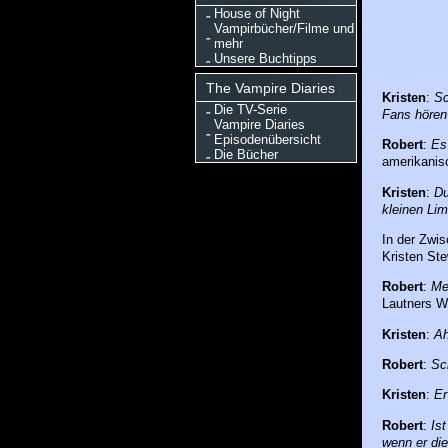
House of Night
Vampirbücher/Filme und
mehr
Unsere Buchtipps
The Vampire Diaries
Kristen
:
Sc
Die TV-Serie
Fans hören
Vampire Diaries
Episodenübersicht
Robert
:
Es 
Die Bücher
amerikanis
Kristen
:
Du 
kleinen Li
In der Zwis
Kristen Ste
Robert
:
Mei
Lautners W
Kristen
:
A
Robert
:
Sch
Kristen
:
Er
Robert
:
Ist
wenn er di