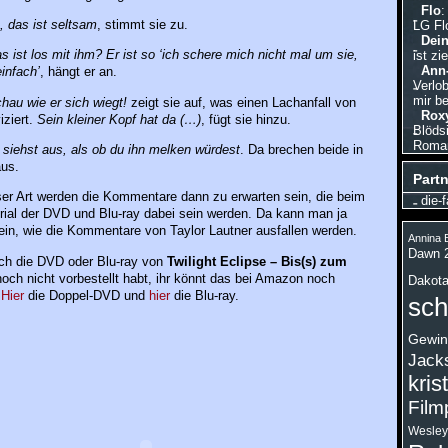
Flo
:
 das ist seltsam
, stimmt sie zu.
LG Fl
Dein
 ist los mit ihm? Er ist so ‘ich schere mich nicht mal um sie,
ist zi
Ann-
einfach’
, hängt er an.
Verlo
mir be
au wie er sich wiegt!
zeigt sie auf, was einen Lachanfall von
Roxy
iziert.
Sein kleiner Kopf hat da (…)
, fügt sie hinzu.
Blödsi
Roman,
 siehst aus, als ob du ihn melken würdest
. Da brechen beide in
aus.
Partn
ser Art werden die Kommentare dann zu erwarten sein, die beim
die-f
ial der DVD und Blu-ray dabei sein werden. Da kann man ja
in, wie die Kommentare von Taylor Lautner ausfallen werden.
Annina B
Dawn 
uch die DVD oder Blu-ray von
Twilight Eclipse – Bis(s) zum
och nicht vorbestellt habt, ihr könnt das bei Amazon noch
Dakota
.
Hier
die Doppel-DVD und
hier
die Blu-ray.
sch
Gewin
Jack
kris
Film
Wesley