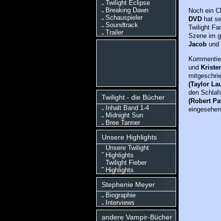
Twilight Eclipse
Breaking Dawn
Noch ein C
Schauspieler
DVD
hat se
Soundtrack
Twilight Fa
Trailer
Szene im g
Jacob
und
Kommentier
und
Kriste
mitgeschri
(Taylor La
den Schlafs
Twilight - die Bücher
(Robert Pa
Inhalt Band 1-4
eingesehen
Midnight Sun
Bree Tanner
Unsere Highlights
Unsere Twilight
Highlights
Twilight Fieber
Highlights
Stephenie Meyer
Biographie
Interviews
andere Vampir-Bücher