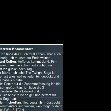
 letzten Kommentare:
: Ich finde das Buch total schön, aber auch
traurig! Ich musste am Ende weinen.
ard Cullen
: Hoffe es kommt der 6. Film
dwann raus bin schon fast süchtig nach
ht ich gucke jeden Tag...
e-Marie
: Ich liebe The Twilight Saga ich
 fast alles weil es jeden teil gebückt und
s habe ich habe...
ah
: Danke für die Zusammefassung ich bin
esen großer Fan. Ich liebe die 3
arsteller Bella Edward und...
a
: Diese Seite ist so geil und perfect für
ht-Saga fans!!!!
HeimlicherFan
: Hey Leutz, ihr müsst echt
kommentare sschreiben, wen mögt ihr denn
xx TWILIEITFAN