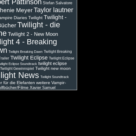
ert Pattinson
Stefan Salvatore
Taylor lautner
henie Meyer
Twilight -
ampire Diaries
Twilight
Twilight - die
Bücher
me
Twilight 2 - New Moon
light 4 - Breaking
wn
Twilight Breaking
Twilight Breaking Dawn
Twilight Eclipse
railer
Twilight Eclipse
twilight eclipse
ilight Eclipse Soundtrack
Twilight new moon
Twilight Gewinnspiel
light News
Twilight Soundtrack
 für die Elefanten
weitere Vampir-
lfbücher/Filme
Xavier Samuel