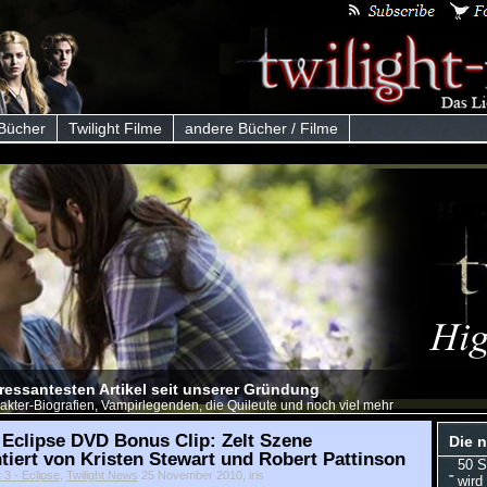
 Bücher
Twilight Filme
andere Bücher / Filme
eressantesten Artikel seit unserer Gründung
akter-Biografien, Vampirlegenden, die Quileute und noch viel mehr
 Eclipse DVD Bonus Clip: Zelt Szene
Die n
iert von Kristen Stewart und Robert Pattinson
50 S
t 3 - Eclipse
,
Twilight News
25 November 2010, iris
wird