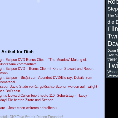
Rob
Step
The V
die 
Fil
Twi
Da
Dawn T
 Artikel für Dich:
DVD
Tw
trailer
ight Eclipse DVD Bonus Clips – “The Meadow” Making-of,
Twi
lhofszene kommentiert
ight Eclipse DVD – Bonus Clip mit Kristen Stewart und Robert
Wasser
inson
Werwo
ight Eclipse – Bis(s) zum Abendrot DVD/Blu-ray: Details zum
smaterial
sseur David Slade verrät: gelöschte Szenen werden auf Twilight
pse DVD sein
ight’s Edward Cullen feiert heute 110. Geburtstag – Happy
hday! Die besten Zitate und Szenen
e - Jetzt einen weiteren schreiben »
gefällt Dir?
Teile ihn
mit Deinen Freunden!