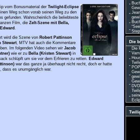
Buch
lip vom Bonusmaterial der
Twilight-Eclipse
Gewi
inen Weg schon vorab seinen Weg zu den
Jean
gewi
ns gefunden. Wahrscheinlich die beliebteste
Buch
anzen Film, die
Zelt-Szene mit Bella,
“See
Edward
.
Step
t wird die Szene von
Robert Pattinson
Die b
n Stewart
, MTV hat auch die Kommentare
eben. Im folgenden Video sehen wir
Jacob
Die 
Vamp
utner)
wie er zu
Bella (Kristen Stewart)
in
Hous
ack schlüpft um sie vor dem Erfrieren zu retten.
Edward
Twil
ttinson)
war das ganze ja überhaupt nicht recht, doch er hatte
POP 
, dass es unumgänglich war.
Gewi
gewi
Gewi
DVD/
Twil
sein
Ecli
Twili