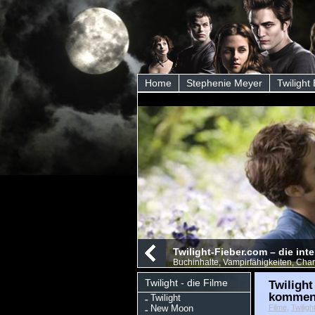
Home
Stephenie Meyer
Twilight
Twilight-Fieber.com – die int
Buchinhalte, Vampirfähigkeiten, Char
Twilight - die Filme
Twilight
komment
Twilight
New Moon
Filme
,
Twiligh