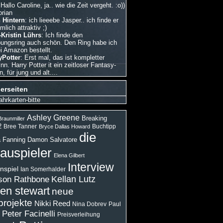
 Hallo Caroline, ja.. wie die Zeit vergeht. :o))
orian
 Hintern
: ich lieeebe Jasper.. ich finde er
emlich attraktiv ;)
Kristin Lührs
: Ich finde den
bungsring auch schön. Den Ring habe ich
i Amazon bestellt.
Potter
: Erst mal, das ist kompletter
nn. Harry Potter it ein zeitloser Fantasy-
 für jung und alt....
erseiten
ahrkarten-bitte
Ashley Greene
Breaking
raunmiller
2
Bree Tanner
Buchtipp
Bryce Dallas Howard
die
 Fanning
Damon Salvatore
auspieler
Elena Gilbert
Interview
nspiel
Ian Somerhalder
son Rathbone
Kellan Lutz
ten stewart
neue
projekte
Nikki Reed
Paul
Nina Dobrev
Peter Facinelli
Preisverleihung