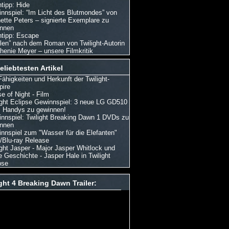
tipp: Hide
nnspiel: “Im Licht des Blutmondes” von
ette Peters – signierte Exemplare zu
nnen
tipp: Escape
len” nach dem Roman von Twilight-Autorin
henie Meyer – unsere Filmkritik
eliebtesten Artikel
Fähigkeiten und Herkunft der Twilight-
ire
e of Night - Film
ight Eclipse Gewinnspiel: 3 neue LG GD510
Handys zu gewinnen!
nnspiel: Twilight Breaking Dawn 1 DVDs zu
nnen
nnspiel zum "Wasser für die Elefanten"
Blu-ray Release
ight Jasper - Major Jasper Whitlock und
e Geschichte - Jasper Hale in Twilight
pse
ght 4 Breaking Dawn Trailer: