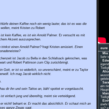
hlürfe deinen Kaffee noch ein wenig lauter, das ist es was die
 wollen
, meint Kristen zu Robert
ist kein Kaffee, es ist ein Arnold Palmer.
Er versucht es mit
chem Akzent auszusprechen.
trinkst einen Arnold Palmer?
fragt Kristen amüsiert.
Einen
eure
monadeneistee?
Mia
sehr 
chenzeit ist Jacob zu Bella in den Schlafsack gekrochen, was
Edw
wart und Robert Pattinson zum Clip zurückbringt.
irgen
Twilig
n Gott, er ist so widerlich, so unverschämt
, meint er zu Taylor
Alic
erwolf.
Ich mag Jacob wirklich nicht.
wusste
gelele
h
.
Sar
ein ri
au dir ihn und sein Tattoo an, bäh!
spottet er vorgetäuscht.
Hauptd
klar
 ist einfach jung und übereifrig
, meint sie verteidigend.
Twilig
Ein
 er nicht!
beharrt er.
Er macht das absichtlich. Er schaut mich an
mehr 
eses ganze Zeugs sagt
.
so? x