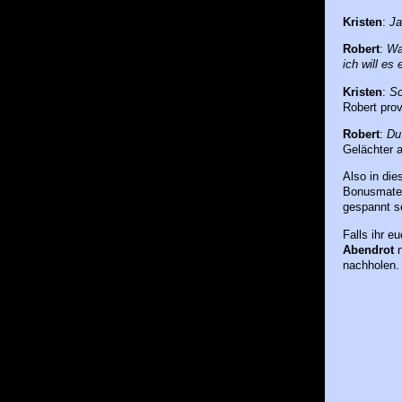
Kristen
:
Ja,
Robert
:
Was
ich will es 
Kristen
:
Sch
Robert prov
Robert
:
Du
Gelächter 
Also in die
Bonusmater
gespannt se
Falls ihr e
Abendrot
n
nachholen