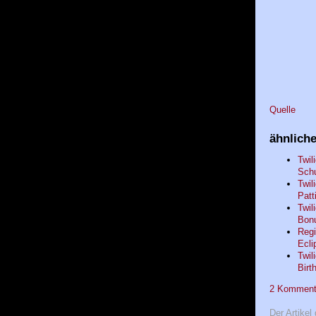
Quelle
ähnliche
Twil
Schu
Twil
Patt
Twil
Bonu
Regi
Ecli
Twil
Birt
2 Kommentar
Der Artikel 