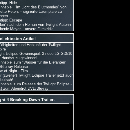
tipp: Hide
nnspiel: “Im Licht des Blutmondes” von
ette Peters – signierte Exemplare zu
nnen
tipp: Escape
len” nach dem Roman von Twilight-Autorin
henie Meyer – unsere Filmkritik
eliebtesten Artikel
Fähigkeiten und Herkunft der Twilight-
ire
ight Eclipse Gewinnspiel: 3 neue LG GD510
Handys zu gewinnen!
nnspiel zum "Wasser für die Elefanten"
Blu-ray Release
e of Night - Film
 (zweiter) Twilight Eclipse Trailer jetzt auch
deutsch!
nnspiel zum Release der Twilight Eclipse -
s) zum Abendrot DVD/Blu-ray
ght 4 Breaking Dawn Trailer: