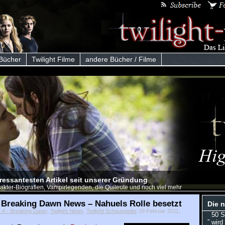
 Bücher
Twilight Filme
andere Bücher / Filme
eressantesten Artikel seit unserer Gründung
akter-Biografien, Vampirlegenden, die Quileute und noch viel mehr
t Breaking Dawn News – Nahuels Rolle besetzt
Die n
t 4 - Breaking Dawn
,
Twilight News
,
Twilight Schauspieler
28 Februar 2011,
50 S
wird