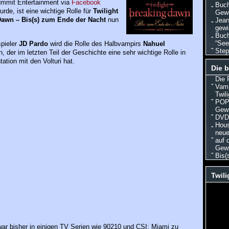
mmit Entertainment via
Facebook
Buch
urde, ist eine wichtige Rolle für
Twilight
Gewi
Dawn – Bis(s) zum Ende der Nacht
nun
Jean
gewi
Buch
“See
pieler
JD Pardo
wird die Rolle des Halbvampirs
Nahuel
Step
 der im letzten Teil der Geschichte eine sehr wichtige Rolle in
tation mit den Volturi hat.
Die b
Die 
Vamp
Twil
POP 
Gewi
DVD/
Hous
neuer
auf 
Gewi
Bis(
Twili
ar bisher in einigen TV Serien wie 90210 und CSI: Miami zu