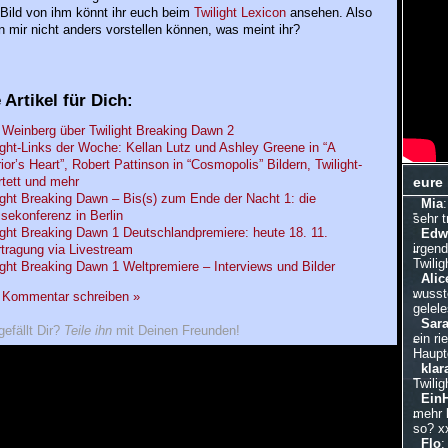
 Bild von ihm könnt ihr euch beim
Twilight Lexicon
ansehen. Also
hn mir nicht anders vorstellen können, was meint ihr?
 Artikel für Dich:
 Weinberg über Twilight Breaking Dawn 2
ight-Links der Woche: Kellan Lutz und Ashley Greene in “A
ior’s Heart”, Robert Pattinson in “Cosmopolis” Bildern, Twilight-
tett und mehr
eure
ight Breaking Dawn – Bis(s) zum Ende der Nacht 1: die
Mia
sekonferenz in Berlin
sehr 
ight Breaking Dawn 1 Deutschlandpremiere: heute 18. 11.
Edw
irgen
tragung via Livestream
Twilig
ight Breaking Dawn 1 Weltpremiere – Interviews und Bilder
Alic
wusste
n Kommentar schreiben »
gelele
Sar
gefällt Dir?
Teile ihn
mit Deinen Freunden!
ein ri
Hauptd
klar
Twilig
Ein
mehr 
so? x
Flo
: