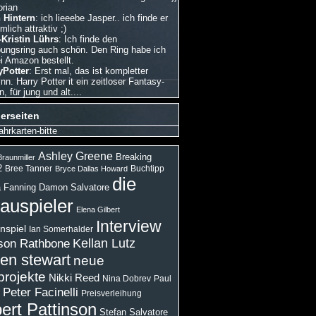
orian
 Hintern
: ich lieeebe Jasper.. ich finde er
emlich attraktiv ;)
Kristin Lührs
: Ich finde den
bungsring auch schön. Den Ring habe ich
i Amazon bestellt.
Potter
: Erst mal, das ist kompletter
nn. Harry Potter it ein zeitloser Fantasy-
 für jung und alt....
erseiten
ahrkarten-bitte
Ashley Greene
Breaking
raunmiller
2
Bree Tanner
Buchtipp
Bryce Dallas Howard
die
 Fanning
Damon Salvatore
auspieler
Elena Gilbert
Interview
nspiel
Ian Somerhalder
son Rathbone
Kellan Lutz
ten stewart
neue
projekte
Nikki Reed
Paul
Nina Dobrev
Peter Facinelli
Preisverleihung
ert Pattinson
Stefan Salvatore