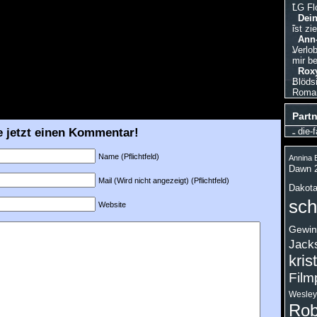
LG Fl
Dein
ist zi
Ann-
Verlo
mir be
Roxy
Blödsi
Roman,
Partn
e jetzt einen Kommentar!
die-f
Name (Pflichtfeld)
Annina B
Dawn 
Mail (Wird nicht angezeigt) (Pflichtfeld)
Dakota
sch
Website
Gewin
Jack
kris
Film
Wesley
Rob