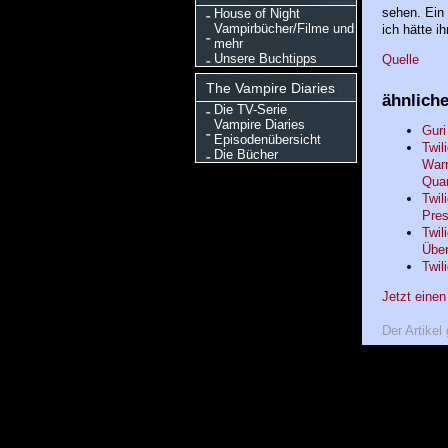
sehen. Ein
House of Night
Vampirbücher/Filme und
ich hätte i
mehr
Unsere Buchtipps
Quelle
The Vampire Diaries
ähnliche
Die TV-Serie
Vampire Diaries
Guri
Episodenübersicht
Twil
Die Bücher
Warr
Quar
Twil
Pres
Twil
Über
Twil
Jetzt eine
Der Artikel 