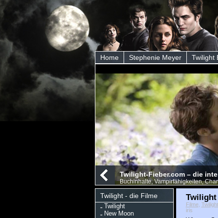
Home
Stephenie Meyer
Twilight
Twilight-Fieber.com – die int
Buchinhalte, Vampirfähigkeiten, Char
Twilight - die Filme
Twiligh
Filme
,
Twiligh
Twilight
iris
New Moon