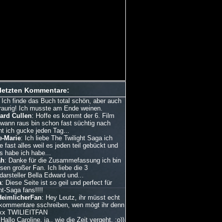
 letzten Kommentare:
: Ich finde das Buch total schön, aber auch
traurig! Ich musste am Ende weinen.
ard Cullen
: Hoffe es kommt der 6. Film
dwann raus bin schon fast süchtig nach
ht ich gucke jeden Tag...
e-Marie
: Ich liebe The Twilight Saga ich
 fast alles weil es jeden teil gebückt und
s habe ich habe...
ah
: Danke für die Zusammefassung ich bin
esen großer Fan. Ich liebe die 3
arsteller Bella Edward und...
a
: Diese Seite ist so geil und perfect für
ht-Saga fans!!!!
HeimlicherFan
: Hey Leutz, ihr müsst echt
kommentare sschreiben, wen mögt ihr denn
xx TWILIEITFAN
 Hallo Caroline, ja.. wie die Zeit vergeht. :o))