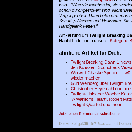
dazu:
“Was sie machen ist, sie werde
schon durchgesickert sind. Nicht ‘Bre
Vergangenheit. Dann bekommt man es
Security-Wachen und Helikopter. Sie 
Handgelenk ketten.”
Artikel rund um
Twilight Breaking D
Nacht
findet ihr in unserer
Kategorie 
ähnliche Artikel für Dich:
Twilight Breaking Dawn 1 News:
den Kulissen, Soundtrack Video
Werwolf Chaske Spencer – würde
wieder machen
Guri Weinberg über Twilight Br
Christopher Heyerdahl über die
Twilight-Links der Woche: Kella
“A Warrior’s Heart”, Robert Patt
Twilight-Quartett und mehr
Jetzt einen Kommentar schreiben »
Der Artikel gefällt Dir?
Teile ihn
mit Deinen 