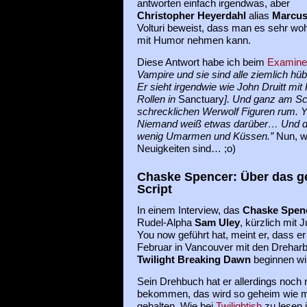
antworten einfach irgendwas, aber
Christopher Heyerdahl
alias
Marcu
Volturi beweist, dass man es sehr wo
mit Humor nehmen kann.
Diese Antwort habe ich beim
Examine
Vampire und sie sind alle ziemlich hüb
Er sieht irgendwie wie John Druitt mit
Rollen in
Sanctuary
]. Und ganz am Sc
schrecklichen Werwolf Figuren rum. Ye
Niemand weiß etwas darüber… Und da g
wenig Umarmen und Küssen.”
Nun, we
Neuigkeiten sind… ;o)
Chaske Spencer: Über das 
Script
In einem Interview, das
Chaske Spen
Rudel-Alpha
Sam Uley
, kürzlich mit J
You now geführt hat, meint er, dass er
Februar in Vancouver mit den Dreharb
Twilight Breaking Dawn
beginnen wi
Sein Drehbuch hat er allerdings noch 
bekommen, das wird so geheim wie m
gehalten. Wie bei
Twilightish
zu lesen i