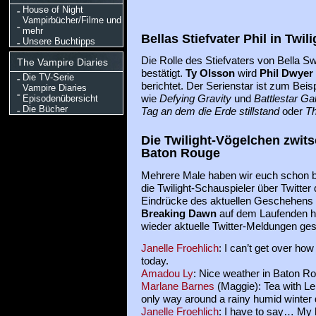
House of Night
Vampirbücher/Filme und
mehr
Bellas Stiefvater Phil in Twi
Unsere Buchtipps
Die Rolle des Stiefvaters von Bella Sw
The Vampire Diaries
bestätigt.
Ty Olsson
wird
Phil Dwyer
Die TV-Serie
berichtet. Der Serienstar ist zum Beisp
Vampire Diaries
wie
Defying Gravity
und
Battlestar Ga
Episodenübersicht
Die Bücher
Tag an dem die Erde stillstand
oder
Th
Die Twilight-Vögelchen zwit
Baton Rouge
Mehrere Male haben wir euch schon b
die Twilight-Schauspieler über Twitter 
Eindrücke des aktuellen Geschehens
Breaking Dawn
auf dem Laufenden h
wieder aktuelle Twitter-Meldungen ge
Janelle Froehlich
: I can’t get over h
today.
Amadou Ly
: Nice weather in Baton R
Marlane Barnes
(Maggie): Tea with L
only way around a rainy humid winter 
Janelle Froehlich
: I have to say… My 