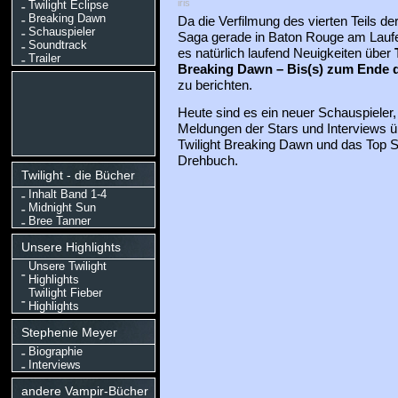
iris
Twilight Eclipse
Breaking Dawn
Da die Verfilmung des vierten Teils der
Schauspieler
Saga gerade in Baton Rouge am Laufen
Soundtrack
es natürlich laufend Neuigkeiten über
Trailer
Breaking Dawn – Bis(s) zum Ende 
zu berichten.
Heute sind es ein neuer Schauspieler, 
Meldungen der Stars und Interviews ü
Twilight Breaking Dawn und das Top S
Drehbuch.
Twilight - die Bücher
Inhalt Band 1-4
Midnight Sun
Bree Tanner
Unsere Highlights
Unsere Twilight
Highlights
Twilight Fieber
Highlights
Stephenie Meyer
Biographie
Interviews
andere Vampir-Bücher