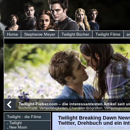
Home
Stephenie Meyer
Twilight Bücher
Twilight Filme
a
Twilight-Fieber.com – die interessantesten Artikel seit
Buchinhalte, Vampirfähigkeiten, Charakter-Biografien, Vampirlegenden
Twilight - die Filme
Twilight Breaking Dawn News:
Twitter, Drehbuch und ein In
Twilight
New Moon
Filme
,
Twilight 4 - Breaking Dawn
,
Twilight News
,
Tw