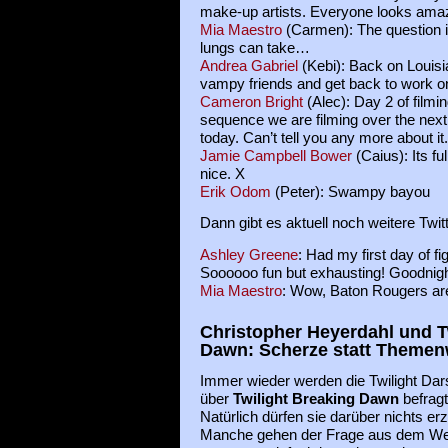
make-up artists. Everyone looks amaz
Mia Maestro
(Carmen): The question 
lungs can take…
Andrea Gabriel
(Kebi): Back on Louisi
vampy friends and get back to work on
Cameron Bright
(Alec): Day 2 of filmin
sequence we are filming over the next
today. Can’t tell you any more about it.
Jamie Campbell Bower
(Caius): Its fu
nice. X
Erik Odom
(Peter): Swampy bayou
Dann gibt es aktuell noch weitere Twi
Ashley Greene
: Had my first day of fi
Soooooo fun but exhausting! Goodnigh
Mia Maestro
: Wow, Baton Rougers are
Christopher Heyerdahl und T
Dawn: Scherze statt Themen
Immer wieder werden die Twilight Dars
über
Twilight Breaking Dawn
befragt
Natürlich dürfen sie darüber nichts er
Manche gehen der Frage aus dem We