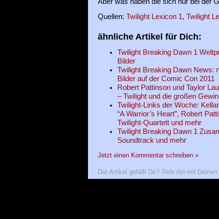
Aber was haben die sich nur bei der 
Quellen:
Twilight Lexicon 1
,
Twilight L
ähnliche Artikel für Dich:
Twilight Breaking Dawn 1 Weltp
Bilder
Twilight Breaking Dawn News: n
Bilder auf der Comic Con 2011
Robert Pattinson und Taylor La
– Twilight und die großen Gewin
Twilight-Links der Woche: Kella
“A Warrior’s Heart”, Robert Patt
Twilight-Quartett und mehr
Twilight Breaking Dawn 1 Zusamm
Soundtrack und mehr
Jetzt einen Kommentar schreiben »
Der Artikel gefällt Dir?
Teile ihn
mit Deinen 