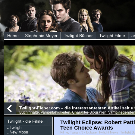
Home
Stephenie Meyer
Twilight Bücher
Twilight Filme
a
Twilight-Fieber.com – die interessantesten Artikel seit
Buchinhalte, Vampirfähigkeiten, Charakter-Biografien, Vampirlegenden
Twilight - die Filme
Twilight Eclipse: Robert Pat
Teen Choice Awards
Twilight
New Moon
Filme
,
Twilight 3 - Eclipse
,
Twilight News
,
Twilight S