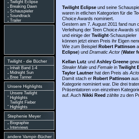
Twilight Eclipse
Breaking Dawn
Twilight Eclipse
und seine Schauspie
Schauspieler
waren in etlichen Kategorien für die T
Soundtrack
Choice Awards nominiert.
Trailer
Gestern am 7. August 2011 fand nun d
Verleihung der Teen Choice Awards st
und einige der
Twilight
-Schauspieler
können jetzt einen Preis ihr Eigen nen
Wie zum Beispiel
Robert Pattinson
a
Eclipse
) und
Dramatic Actor
(
Water f
Twilight - die Bücher
Kellan Lutz
und
Ashley Greene
gewa
Stealer Male
und
Female
in
Twilight 
Inhalt Band 1-4
Midnight Sun
Taylor Lautner
hat den Preis als
Acto
Bree Tanner
Damit stach er
Robert Pattinson
aus,
Kategorie nominiert war. Die drei trat
Unsere Highlights
Präsentatoren von einzelnen Kategor
Unsere Twilight
auf. Auch
Nikki Reed
zählte zu den P
Highlights
Twilight Fieber
Highlights
Stephenie Meyer
Biographie
Interviews
andere Vampir-Bücher