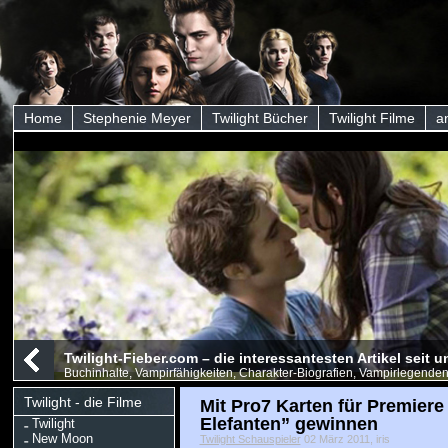
Home
Stephenie Meyer
Twilight Bücher
Twilight Filme
a
Twilight-Fieber.com – die interessantesten Artikel seit
Buchinhalte, Vampirfähigkeiten, Charakter-Biografien, Vampirlegenden
Twilight - die Filme
Mit Pro7 Karten für Premiere
Elefanten” gewinnen
Twilight
New Moon
Twilight Schauspieler
02 März 2011, iris