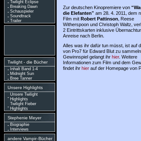
Twilight Eclipse
Breaking Dawn
Zur deutschen Kinopremiere von
“Was
Schauspieler
die Elefanten”
am 28. 4. 2011, dem 
Soundtrack
Film mit
Robert Pattinson
, Reese
Trailer
Witherspoon und Christoph Waltz, ver
2 Eintrittskarten inklusive Übernachtu
Anreise nach Berlin.
Alles was ihr dafür tun müsst, ist auf d
von Pro7 für Edward Blut zu sammel
Gewinnspiel gelangt ihr
hier
. Weitere
Twilight - die Bücher
Informationen zum Film und dem Gew
findet ihr
hier
auf der Homepage von P
Inhalt Band 1-4
Midnight Sun
Bree Tanner
Unsere Highlights
Unsere Twilight
Highlights
Twilight Fieber
Highlights
Stephenie Meyer
Biographie
Interviews
andere Vampir-Bücher