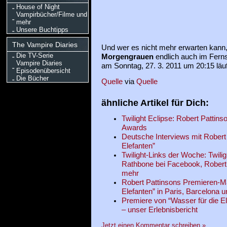
House of Night
Vampirbücher/Filme und
mehr
Unsere Buchtipps
The Vampire Diaries
Und wer es nicht mehr erwarten kann
Die TV-Serie
Morgengrauen
endlich auch im Fern
Vampire Diaries
am Sonntag, 27. 3. 2011 um 20:15 läuf
Episodenübersicht
Die Bücher
Quelle
via
Quelle
ähnliche Artikel für Dich:
Twilight Eclipse: Robert Pattin
Awards
Deutsche Interviews mit Robert 
Elefanten”
Twilight-Links der Woche: Twil
Rathbone bei Facebook, Robert
mehr
Robert Pattinsons Premieren-Ma
Elefanten” in Paris, Barcelona 
Premiere von “Wasser für die El
– unser Erlebnisbericht
Jetzt einen Kommentar schreiben »