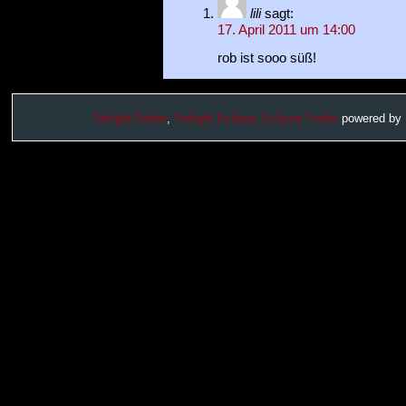
lili
sagt:
17. April 2011 um 14:00
rob ist sooo süß!
Twilight Fieber
,
Twilight Eclipse,
Eclipse Trailer
powered by