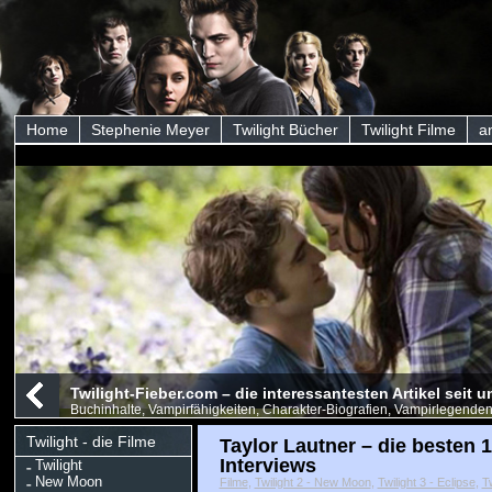
Home
Stephenie Meyer
Twilight Bücher
Twilight Filme
a
Twilight-Fieber.com – die interessantesten Artikel seit
Buchinhalte, Vampirfähigkeiten, Charakter-Biografien, Vampirlegenden
Twilight - die Filme
Taylor Lautner – die besten 
Interviews
Twilight
New Moon
Filme
,
Twilight 2 - New Moon
,
Twilight 3 - Eclipse
,
T