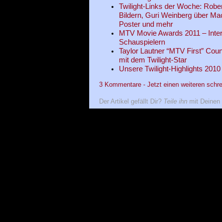
Twilight-Links der Woche: Robe
Bildern, Guri Weinberg über Ma
Poster und mehr
MTV Movie Awards 2011 – Interv
Schauspielern
Taylor Lautner “MTV First” Co
mit dem Twilight-Star
Unsere Twilight-Highlights 2010
3 Kommentare - Jetzt einen weiteren schre
Der Artikel gefällt Dir?
Teile ihn
mit Deinen 