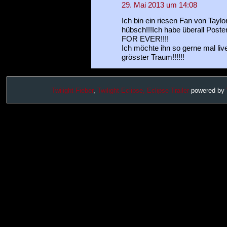
29. Mai 2013 um 14:08
Ich bin ein riesen Fan von Taylor
hübsch!!!Ich habe überall Post
FOR EVER!!!!
Ich möchte ihn so gerne mal li
grösster Traum!!!!!!
Twilight Fieber
,
Twilight Eclipse,
Eclipse Trailer
powered by