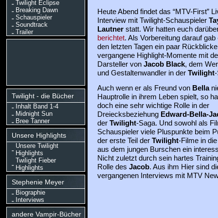
Twilight Eclipse
Breaking Dawn
Heute Abend findet das “MTV-First” Li
Schauspieler
Interview mit Twilight-Schauspieler
Ta
Soundtrack
Lautner
statt. Wir hatten euch darübe
Trailer
berichtet
. Als Vorbereitung darauf gab 
den letzten Tagen ein paar Rückblicke
vergangene Highlight-Momente mit d
Darsteller von
Jacob Black
, dem Wer
und Gestaltenwandler in der
Twilight
-
Auch wenn er als Freund von
Bella
ni
Twilight - die Bücher
Hauptrolle in ihrem Leben spielt, so h
doch eine sehr wichtige Rolle in der
Inhalt Band 1-4
Midnight Sun
Dreiecksbeziehung
Edward-Bella-Ja
Bree Tanner
der
Twilight
-Saga. Und sowohl als Fil
Schauspieler viele Pluspunkte beim Pu
Unsere Highlights
der erste Teil der
Twilight
-Filme in di
Unsere Twilight
aus dem jungen Burschen ein interess
Highlights
Nicht zuletzt durch sein hartes Trainin
Twilight Fieber
Rolle des
Jacob
. Aus ihm Hier sind di
Highlights
vergangenen Interviews mit MTV New
Stephenie Meyer
Biographie
Interviews
andere Vampir-Bücher