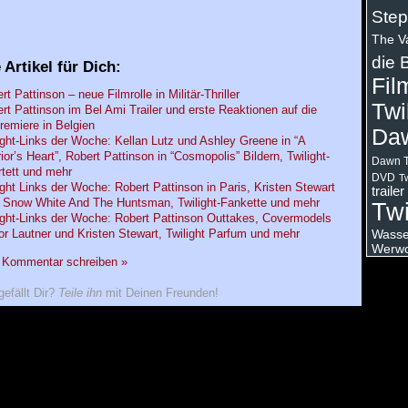
Step
The V
die 
 Artikel für Dich:
Fil
rt Pattinson – neue Filmrolle in Militär-Thriller
Twi
rt Pattinson im Bel Ami Trailer und erste Reaktionen auf die
remiere in Belgien
Da
ight-Links der Woche: Kellan Lutz und Ashley Greene in “A
ior’s Heart”, Robert Pattinson in “Cosmopolis” Bildern, Twilight-
Dawn T
tett und mehr
DVD
Tw
ight Links der Woche: Robert Pattinson in Paris, Kristen Stewart
trailer
 Snow White And The Huntsman, Twilight-Fankette und mehr
Twi
ight-Links der Woche: Robert Pattinson Outtakes, Covermodels
Wasser
or Lautner und Kristen Stewart, Twilight Parfum und mehr
Werwo
n Kommentar schreiben »
gefällt Dir?
Teile ihn
mit Deinen Freunden!