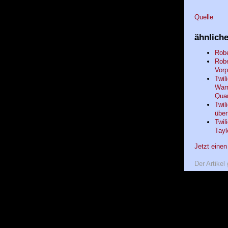
Quelle
ähnliche
Robe
Robe
Vorp
Twil
Warr
Quar
Twil
über
Twil
Tayl
Jetzt eine
Der Artikel 