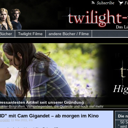
 Bücher
Twilight Filme
andere Bücher / Filme
eressantesten Artikel seit unserer Gründung
akter-Biografien, Vampirlegenden, die Quileute und noch viel mehr
 3D” mit Cam Gigandet – ab morgen im Kino
Die n
uspieler
11 Mai 2011, iris
50 S
wird