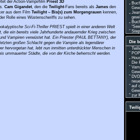
tet der Action-Vampirfilm
Priest 3D
Buch
os.
Cam Gigandet
, den die
Twilight
-Fans bereits als
James
den
Gewi
ker aus dem Film
Twilight – Bis(s) zum Morgengrauen
kennen,
Jean
gewi
n der Rolle eines Wüstenscheriffs zu sehen.
Buch
“See
okalyptische Sci-Fi-Thriller PRIEST spielt in einer anderen Welt
Step
t, die ein bereits viele Jahrhunderte andauernder Krieg zwischen
nd Vampiren verwüstet hat. Ein Priester (PAUL BETTANY), der
Die b
 letzten großen Schlacht gegen die Vampire als legendärer
er hervorgetan hat, lebt nun inmitten unterdrückter Menschen in
Twil
POP 
nis ummauerter Städte, die von der Kirche beherrscht werden.
Hous
Die 
Vamp
Gewi
DVD/
neuer
auf 
Gewi
zur 
Twili