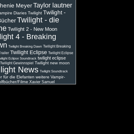
Taylor lautner
henie Meyer
Twilight -
ampire Diaries
Twilight
Twilight - die
Bücher
me
Twilight 2 - New Moon
light 4 - Breaking
wn
Twilight Breaking
Twilight Breaking Dawn
Twilight Eclipse
railer
Twilight Eclipse
twilight eclipse
ilight Eclipse Soundtrack
Twilight new moon
Twilight Gewinnspiel
light News
Twilight Soundtrack
 für die Elefanten
weitere Vampir-
lfbücher/Filme
Xavier Samuel