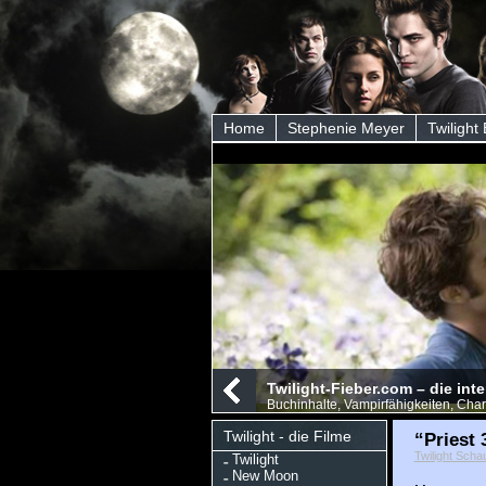
Home
Stephenie Meyer
Twilight
Twilight-Fieber.com – die int
Buchinhalte, Vampirfähigkeiten, Char
Twilight - die Filme
“Priest
Twilight Scha
Twilight
New Moon