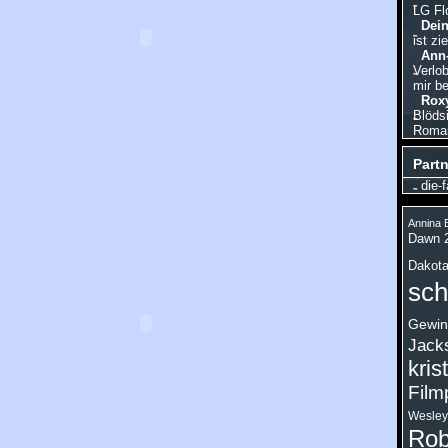
LG Fl
Dein
ist zi
Ann-
Verlo
mir be
Roxy
Blödsi
Roman,
Partn
die-f
Annina B
Dawn 
Dakota
sch
Gewin
Jack
kris
Film
Wesley
Rob