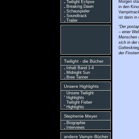
Morgen star
Twilight Eclipse
Breaking Dawn
in den Kin
Schauspieler
Vampirtrac
Soundtrack
ist darin i
Trailer
“Der postap
– einer Wel
Menschen u
sich in der
Gotteskrieg
der Finster
Twilight - die Bücher
Inhalt Band 1-4
Midnight Sun
Bree Tanner
Unsere Highlights
Unsere Twilight
Highlights
Twilight Fieber
Highlights
Stephenie Meyer
Biographie
Interviews
andere Vampir-Bücher