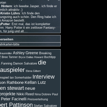
orian
 Hintern
: ich lieeebe Jasper.. ich finde er
emlich attraktiv ;)
Kristin Lührs
: Ich finde den
bungsring auch schön. Den Ring habe ich
i Amazon bestellt.
Potter
: Erst mal, das ist kompletter
nn. Harry Potter it ein zeitloser Fantasy-
 für jung und alt....
erseiten
ahrkarten-bitte
Ashley Greene
Breaking
raunmiller
2
Bree Tanner
Buchtipp
Bryce Dallas Howard
die
 Fanning
Damon Salvatore
auspieler
Elena Gilbert
Interview
nspiel
Ian Somerhalder
son Rathbone
Kellan Lutz
ten stewart
neue
projekte
Nikki Reed
Paul
Nina Dobrev
Peter Facinelli
Preisverleihung
ert Pattinson
Stefan Salvatore