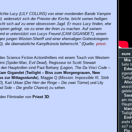
Nichte Lucy (LILY COLLINS) von einer mordenden Bande Vampire
d, widersetzt sich der Priester der Kirche, bricht seinen heiligen
cht sich auf zu einer obsessiven Jagd. Er muss Lucy finden, ehe
iren gelingt, sie zu einer der ihren zu machen. Auf seinem
ird er unterstützt von Lucys Freund (CAM GIGANDET), einem
en jungen Wüsten-Sheriff und einer ehemaligen Gotteskriegerin
, die übernatürliche Kampfkünste beherrscht.”
(Quelle:
priest-
eure
es Science Fiction Actionthrillers mit einem Touch von Western
Mia
imi
(Spider-Man, Evil Dead
), Regisseur ist Scott Stewart
sehr 
n den Hauptrollen sind Paul Bettany (
Legion, The Da Vinci Code –
Edw
am Gigandet
(
Twilight – Biss zum Morgengrauen, New
irgen
Twilig
s zur Mittagsstunde
), Maggie Q (
Mission: Impossible III, Stirb
Alic
0
), Karl Urban (
Der Herr der Ringe – Die zwei Türme
) und Lily
wusste
nd Side – Die große Chance
) zu sehen.
gelele
Sar
iden Filmtrailer von
Priest 3D
:
ein ri
Hauptd
klar
Twilig
Ein
mehr 
so? x
Flo
: