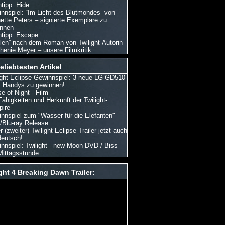
tipp: Hide
nnspiel: “Im Licht des Blutmondes” von
ette Peters – signierte Exemplare zu
nnen
tipp: Escape
len” nach dem Roman von Twilight-Autorin
henie Meyer – unsere Filmkritik
eliebtesten Artikel
ight Eclipse Gewinnspiel: 3 neue LG GD510
Handys zu gewinnen!
e of Night - Film
Fähigkeiten und Herkunft der Twilight-
ire
nnspiel zum "Wasser für die Elefanten"
Blu-ray Release
 (zweiter) Twilight Eclipse Trailer jetzt auch
deutsch!
nnspiel: Twilight - new Moon DVD / Biss
Mittagsstunde
ght 4 Breaking Dawn Trailer: