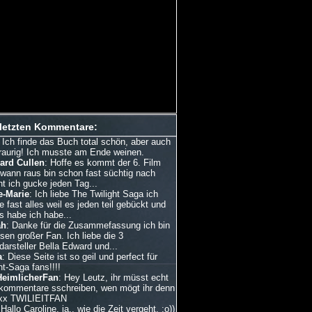
 letzten Kommentare:
: Ich finde das Buch total schön, aber auch
traurig! Ich musste am Ende weinen.
ard Cullen
: Hoffe es kommt der 6. Film
dwann raus bin schon fast süchtig nach
ht ich gucke jeden Tag...
e-Marie
: Ich liebe The Twilight Saga ich
 fast alles weil es jeden teil gebückt und
s habe ich habe...
ah
: Danke für die Zusammefassung ich bin
esen großer Fan. Ich liebe die 3
arsteller Bella Edward und...
a
: Diese Seite ist so geil und perfect für
ht-Saga fans!!!!
HeimlicherFan
: Hey Leutz, ihr müsst echt
kommentare sschreiben, wen mögt ihr denn
xx TWILIEITFAN
 Hallo Caroline, ja.. wie die Zeit vergeht. :o))