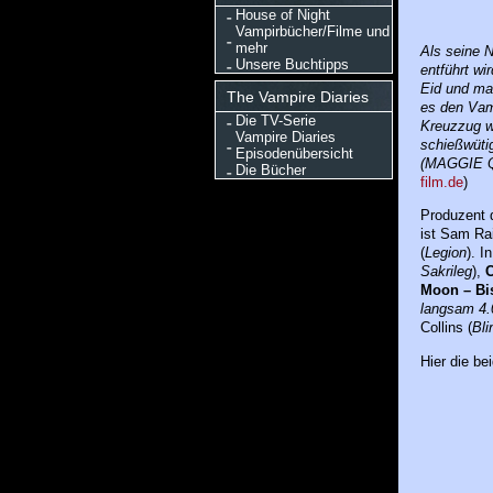
House of Night
Vampirbücher/Filme und
mehr
Als seine 
Unsere Buchtipps
entführt wir
Eid und ma
The Vampire Diaries
es den Vamp
Die TV-Serie
Kreuzzug w
Vampire Diaries
schießwütig
Episodenübersicht
(MAGGIE Q)
Die Bücher
film.de
)
Produzent d
ist Sam Ra
(
Legion
). I
Sakrileg
),
C
Moon – Bis
langsam 4.
Collins (
Bli
Hier die be