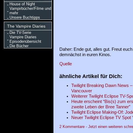
House of Night
Vampirbücher/Filme und
mehr
Unsere Buchtipps
The Vampire Diaries
Die TV-Serie
Vampire Diaries
Episodenübersicht
Die Bücher
Daher: Ende gut, alles gut. Freut euch
demnächst in euren Kinos.
Quelle
ähnliche Artikel für Dich:
Twilight Breaking Dawn News – 
Vancouver
Weiterer Twilight Eclipse TV-Sp
Heute erscheint “Bis(s) zum er
zweite Leben der Bree Tanner”
Twilight Eclipse Making-Of: Jod
Neuer Twilight Eclipse TV Spot
2 Kommentare - Jetzt einen weiteren schre