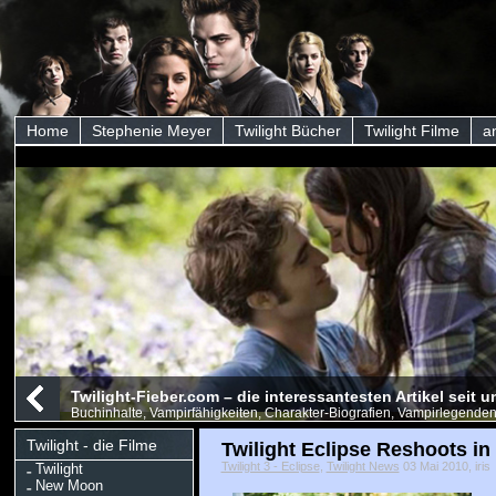
Home
Stephenie Meyer
Twilight Bücher
Twilight Filme
a
Twilight-Fieber.com – die interessantesten Artikel seit
Buchinhalte, Vampirfähigkeiten, Charakter-Biografien, Vampirlegenden
Twilight - die Filme
Twilight Eclipse Reshoots i
Twilight 3 - Eclipse
,
Twilight News
03 Mai 2010, iris
Twilight
New Moon