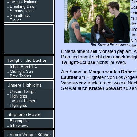
Twilight Eclipse
Die
Breaking Dawn
Ecl
Schauspieler
sei
Soundtrack
mus
Trailer
des
und
um 
Kin
Bild: Summit Entertainment
die
Entertainment seit Monaten geplant. All
Plan und somit steht dem angekündig
Twilight - die Bücher
Twilight-Eclipse
nichts im Weg.
Inhalt Band 1-4
Midnight Sun
Am Samstag Morgen wurden
Robert 
Bree Tanner
Lautner
am Flughafen von Los Angele
Vancouver zurückkamen, wo die Nachd
Unsere Highlights
Set war auch
Kristen Stewart
zu seh
Unsere Twilight
Highlights
Twilight Fieber
Highlights
Stephenie Meyer
Biographie
Interviews
andere Vampir-Bücher