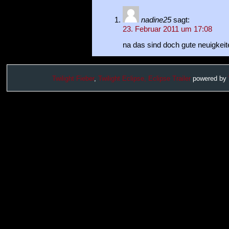
nadine25
sagt:
23. Februar 2011 um 17:08
na das sind doch gute neuigkeit
Twilight Fieber
,
Twilight Eclipse,
Eclipse Trailer
powered by