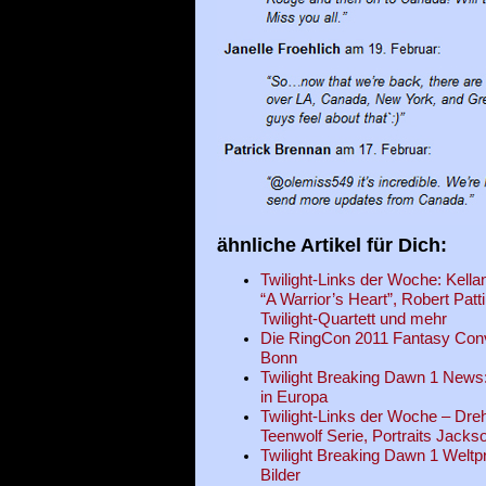
ähnliche Artikel für Dich:
Twilight-Links der Woche: Kella
“A Warrior’s Heart”, Robert Patt
Twilight-Quartett und mehr
Die RingCon 2011 Fantasy Conve
Bonn
Twilight Breaking Dawn 1 News:
in Europa
Twilight-Links der Woche – Dr
Teenwolf Serie, Portraits Jack
Twilight Breaking Dawn 1 Weltp
Bilder