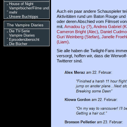
House of Night
Vampirbücher/Filme und
Auch ein paar andere Schauspieler tei
mehr
Aktivitäten rund um Baton Rouge und
Unsere Buchtipps
oder deren Abschied vom Filmset vo
The Vampire Diaries
mit.
Amadou Ly (?)
,
Andrea Gabriel (K
Die TV-Serie
Cameron Bright (Alec)
,
Daniel Cudmor
Vampire Diaries
Guri Weinberg (Stefan)
,
Janelle Froehl
Episodenübersicht
(Liam)
.
Die Bücher
Sie alle haben die Twilight-Fans imm
versorgt, hoffen wir, dass die Werwolf
Twitterer sind.