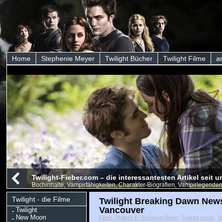
Home
Stephenie Meyer
Twilight Bücher
Twilight Filme
a
Twilight-Fieber.com – die interessantesten Artikel seit
Buchinhalte, Vampirfähigkeiten, Charakter-Biografien, Vampirlegenden
Twilight - die Filme
Twilight Breaking Dawn News
Vancouver
Twilight
New Moon
Filme
,
Twilight 4 - Breaking Dawn
,
Twilight News
,
Tw