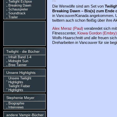
iris
Twilight Eclipse
Breaking Dawn
Die Werwölfe sind am Set von
Twilig
Schauspieler
Breaking Dawn – Bis(s) zum Ende 
Soundtrack
in Vancouver/Kanada angekommen. 
Trailer
twittern auch schon fleißig über ihre Ak
Alex Meraz (Paul)
verabredet sich mi
Fitnesscenter,
Kiowa Gordon (Embry)
Wolfs-Haarschnitt und alle freuen sic
Dreharbeiten in Vancouver für sie begi
Twilight - die Bücher
Inhalt Band 1-4
Midnight Sun
Bree Tanner
Unsere Highlights
Unsere Twilight
Highlights
Twilight Fieber
Highlights
Stephenie Meyer
Biographie
Interviews
andere Vampir-Bücher