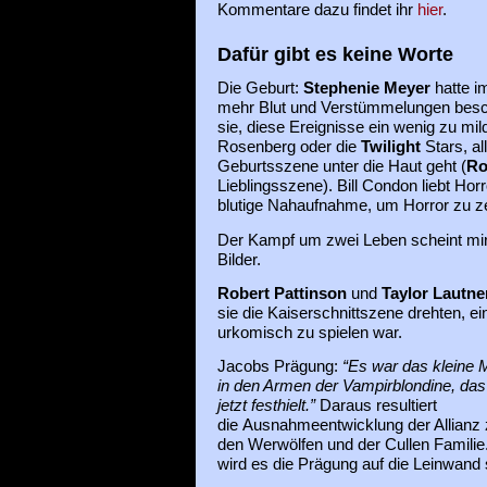
Kommentare dazu findet ihr
hier
.
Dafür gibt es keine Worte
Die Geburt:
Stephenie Meyer
hatte i
mehr Blut und Verstümmelungen besch
sie, diese Ereignisse ein wenig zu mil
Rosenberg oder die
Twilight
Stars, a
Geburtsszene unter die Haut geht (
Ro
Lieblingsszene). Bill Condon liebt Horr
blutige Nahaufnahme, um Horror zu z
Der Kampf um zwei Leben scheint mir 
Bilder.
Robert Pattinson
und
Taylor Lautne
sie die Kaiserschnittszene drehten, e
urkomisch zu spielen war.
Jacobs Prägung:
“Es war das kleine
in den Armen der Vampirblondine, das
jetzt
festhielt.”
Daraus resultiert
die Ausnahmeentwicklung der Allianz
den Werwölfen und der Cullen Familie
wird es die Prägung auf die Leinwand