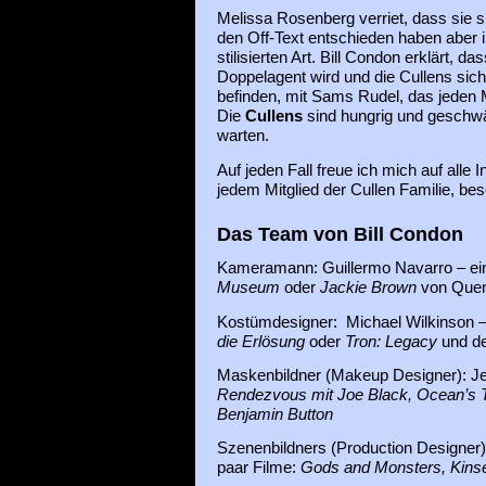
Melissa Rosenberg verriet, dass sie si
den Off-Text entschieden haben aber i
stilisierten Art. Bill Condon erklärt, d
Doppelagent wird und die Cullens sic
befinden, mit Sams Rudel, das jeden M
Die
Cullens
sind hungrig und geschwä
warten.
Auf jeden Fall freue ich mich auf alle 
jedem Mitglied der Cullen Familie, be
Das Team von Bill Condon
Kameramann: Guillermo Navarro – ein
Museum
oder
Jackie Brown
von Quent
Kostümdesigner: Michael Wilkinson –
die Erlösung
oder
Tron: Legacy
und d
Maskenbildner (Makeup Designer): Jea
Rendezvous mit Joe Black,
Ocean’s 
Benjamin Button
Szenenbildners (Production Designer)
paar Filme:
Gods and Monsters,
Kins