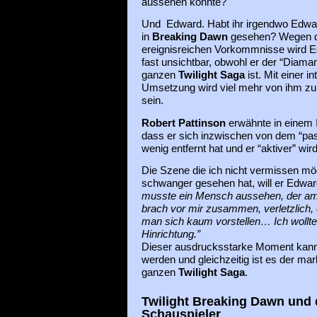
aussehen könnte?
Und Edward. Habt ihr irgendwo Edwa
in
Breaking Dawn
gesehen? Wegen 
ereignisreichen Vorkommnisse wird 
fast unsichtbar, obwohl er der “Diaman
ganzen
Twilight Saga
ist. Mit einer in
Umsetzung wird viel mehr von ihm zu
sein.
Robert Pattinson
erwähnte in einem I
dass er sich inzwischen von dem “pa
wenig entfernt hat und er “aktiver” wird
Die Szene die ich nicht vermissen mö
schwanger gesehen hat, will er Edward
musste ein Mensch aussehen, der am
brach vor mir zusammen, verletzlich, 
man sich kaum vorstellen… Ich wollte
Hinrichtung.”
Dieser ausdrucksstarke Moment kann n
werden und gleichzeitig ist es der m
ganzen
Twilight Saga
.
Twilight Breaking Dawn und 
Schauspieler