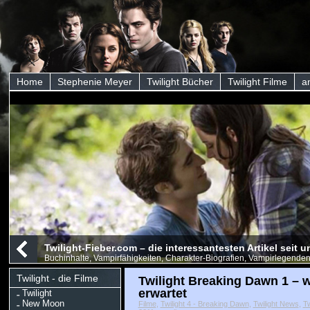
Home
Stephenie Meyer
Twilight Bücher
Twilight Filme
a
Twilight-Fieber.com – die interessantesten Artikel seit
Buchinhalte, Vampirfähigkeiten, Charakter-Biografien, Vampirlegenden
Twilight - die Filme
Twilight Breaking Dawn 1 – 
erwartet
Twilight
New Moon
Filme
,
Twilight 4 - Breaking Dawn
,
Twilight News
,
Tw