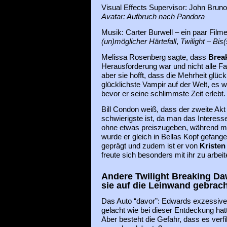
Visual Effects Supervisor: John Brun
Avatar: Aufbruch nach Pandora
Musik: Carter Burwell – ein paar Film
(un)möglicher Härtefall
,
Twilight – Bi
Melissa Rosenberg sagte, dass
Brea
Herausforderung war und nicht alle F
aber sie hofft, dass die Mehrheit glück
glücklichste Vampir auf der Welt, es w
bevor er seine schlimmste Zeit erlebt.
Bill Condon weiß, dass der zweite Ak
schwierigste ist, da man das Interes
ohne etwas preiszugeben, während m
wurde er gleich in Bellas Kopf gefang
geprägt und zudem ist er von
Kristen
freute sich besonders mit ihr zu arbeit
Andere Twilight Breaking D
sie auf die Leinwand gebrac
Das Auto “davor”: Edwards exzessiv
gelacht wie bei dieser Entdeckung hat
Aber besteht die Gefahr, dass es verfil