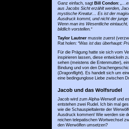
Ganz einfach, sagt
Bill Condon
:
„…e
aus Jacobs Sicht erzählt werden, Jac
mystische Kreatur… Es ist der magisc
Ausdruck kommt, und nicht der junge S
Wenn man ins Wesentliche eintaucht,
bildlich vorstellen.“
Taylor Lautner
musste zuerst (verzwe
Rat holen:
“Was ist das überhaupt: Pr
Für die Prägung hatte sie sich vom V
inspirieren lassen, diese entwickeln z
sehen (meistens die Entenmutter), ein
Bindung und von den Drachengeschic
(
Dragonflight
). Es handelt sich um e
eine bedingunglose Liebe zwischen 
Jacob und das Wolfsrudel
Jacob wird zum Alpha-Werwolf und e
entstehen zwei Rudel. Ich bin mal ges
wie die Schauspieltalente der Werwöl
Ausdruck kommen! Wie werden sie d
reichen telepatischen Wortwechsel z
den Werwölfen umsetzen?