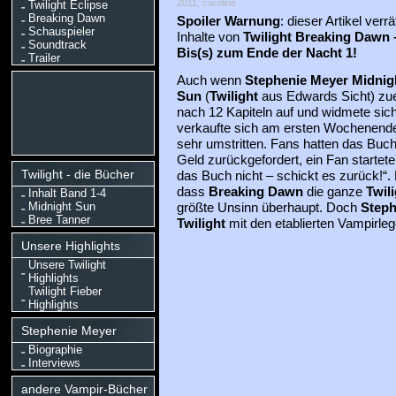
2011, caroline
Twilight Eclipse
Breaking Dawn
Spoiler Warnung
: dieser Artikel verrät
Schauspieler
Inhalte von
Twilight Breaking Dawn 
Soundtrack
Bis(s) zum Ende der Nacht 1!
Trailer
Auch wenn
Stephenie Meyer
Midnig
Sun
(
Twilight
aus Edwards Sicht) zuer
nach 12 Kapiteln auf und widmete sic
verkaufte sich am ersten Wochenende 
sehr umstritten. Fans hatten das Buch
Geld zurückgefordert, ein Fan starte
Twilight - die Bücher
das Buch nicht – schickt es zurück!“
dass
Breaking Dawn
die ganze
Twili
Inhalt Band 1-4
Midnight Sun
größte Unsinn überhaupt. Doch
Steph
Bree Tanner
Twilight
mit den etablierten Vampirl
Unsere Highlights
Unsere Twilight
Highlights
Twilight Fieber
Highlights
Stephenie Meyer
Biographie
Interviews
andere Vampir-Bücher