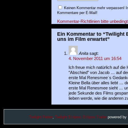
Keinen Kommentar mehr verpassen! In
Kommentare per E-Mail!
Kommentar-Richtlinien bitte unbedingt
Ein Kommentar to “Twilight 
uns im Film erwartet”
Anita
sagt:
4. November 2011 um 16:54
Ich freue mich natürlich auf die
“Abschied” von Jacob … auf d
erste Mal Renesmee´s Gedanken 
Kleine Bella über alles liebt 
erste Mal Renesmee sieht … und
jede Sekunde des Films gespann
lieben werde, wie die anderen zu
Twilight Fieber
,
Twilight Eclipse,
Eclipse Trailer
powered by