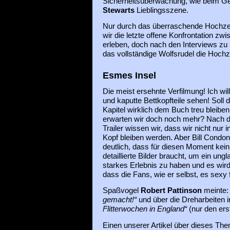
Sicherheitsüberwachung, wie beim Ge
Stewarts
Lieblingsszene.
Nur durch das überraschende Hochzei
wir die letzte offene Konfrontation zw
erleben, doch nach den Interviews zu u
das vollständige Wolfsrudel die Hochz
Esmes Insel
Die meist ersehnte Verfilmung! Ich wil
und kaputte Bettkopfteile sehen! Soll 
Kapitel wirklich dem Buch treu bleiben
erwarten wir doch noch mehr? Nach 
Trailer wissen wir, dass wir nicht nur i
Kopf bleiben werden. Aber Bill Condo
deutlich, dass für diesen Moment ke
detaillierte Bilder braucht, um ein ungl
starkes Erlebnis zu haben und es wird 
dass die Fans, wie er selbst, es sexy
Spaßvogel
Robert Pattinson
meinte
gemacht!“
und über die Dreharbeiten i
Flitterwochen in England“
(nur den ers
Einen unserer Artikel über dieses Th