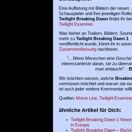
Eine Auflistung mit Bildern der neuen
Schauspieler und ihre jeweiligen Rolle
Twilight Breaking Dawn
findet ihr be
Twilight Examiner
.
Was bisher an Trailern, Bildern, Soun
mehr zu
Twilight Breaking Dawn 1
veröffentlicht wurde, könnt ihr in unser
Zusammenfassung
nachlesen.
“…Wenn Menschen eine Geschicht
interessanteste daran, sie zu über
man eintaucht”.
-
B
Wir möchten wissen, welche
Breaki
vermissen möchtet und warum sie euch
ist auch jeder weitere Kommentar wi
Quellen:
Movie Line
,
Twilight Examine
ähnliche Artikel für Dich:
Twilight Breaking Dawn 1 News:
in Europa
Twilight Breaking Dawn – Bis(s