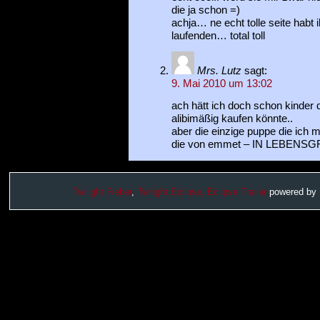
die ja schon =)
achja… ne echt tolle seite habt 
laufenden… total toll
Mrs. Lutz
sagt:
9. Mai 2010 um 13:02
ach hätt ich doch schon kinder
alibimäßig kaufen könnte..
aber die einzige puppe die ich 
die von emmet – IN LEBENSG
Twilight Fieber
,
Twilight Eclipse,
Eclipse Trailer
powered by