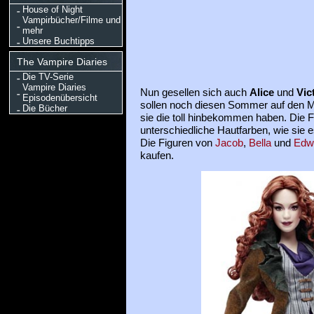
House of Night
Vampirbücher/Filme und
mehr
Unsere Buchtipps
The Vampire Diaries
Die TV-Serie
Vampire Diaries
Nun gesellen sich auch
Alice
und
Vic
Episodenübersicht
sollen noch diesen Sommer auf den M
Die Bücher
sie die toll hinbekommen haben. Die 
unterschiedliche Hautfarben, wie sie 
Die Figuren von
Jacob
,
Bella
und
Edw
kaufen.