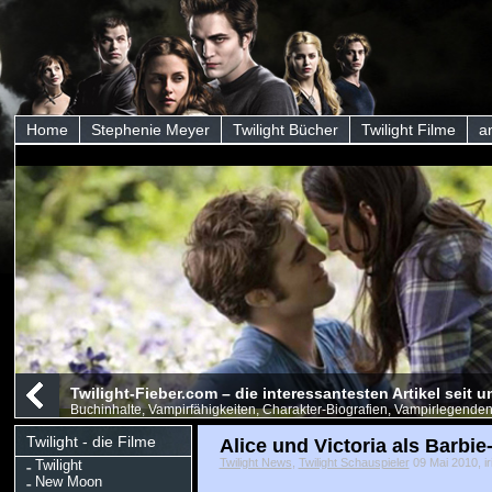
Home
Stephenie Meyer
Twilight Bücher
Twilight Filme
a
Twilight-Fieber.com – die interessantesten Artikel seit
Buchinhalte, Vampirfähigkeiten, Charakter-Biografien, Vampirlegenden
Twilight - die Filme
Alice und Victoria als Barbie
Twilight News
,
Twilight Schauspieler
09 Mai 2010, ir
Twilight
New Moon