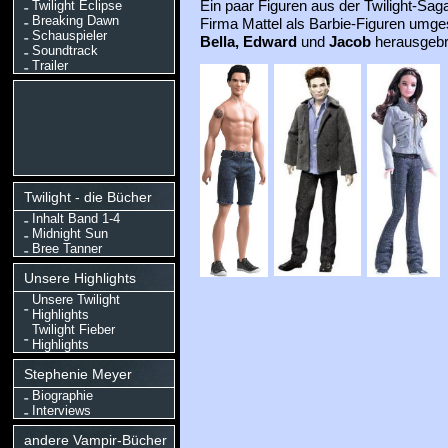
Twilight Eclipse
Ein paar Figuren aus der Twilight-Sag
Breaking Dawn
Firma Mattel als Barbie-Figuren umge
Schauspieler
Bella, Edward
und
Jacob
herausgebr
Soundtrack
Trailer
Twilight - die Bücher
Inhalt Band 1-4
Midnight Sun
Bree Tanner
Unsere Highlights
Unsere Twilight
Highlights
Twilight Fieber
Highlights
Stephenie Meyer
Biographie
Interviews
andere Vampir-Bücher