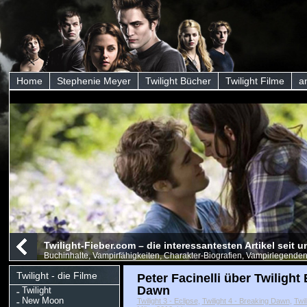
Home
Stephenie Meyer
Twilight Bücher
Twilight Filme
a
Twilight-Fieber.com – die interessantesten Artikel seit
Buchinhalte, Vampirfähigkeiten, Charakter-Biografien, Vampirlegenden
Twilight - die Filme
Peter Facinelli über Twilight
Dawn
Twilight
New Moon
Twilight 3 - Eclipse
,
Twilight 4 - Breaking Dawn
,
Twi