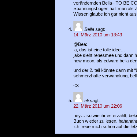
verändernden Bella– TO BE C
Spannungsbogen hält man als 
Wissen glaube ich gar nicht aus.
Bella
sagt:
14. März 2010 um 13:43
@Bea:
ja, das ist eine tolle idee…
jake sieht renesmee und dann hö
new moon, als edward bella den
und der 2. teil könnte dann mit 
schmerzhafte verwandlung, bell
<3
eli
sagt:
22. März 2010 um 22:06
hey… so wie ihr es erzählt, bek
Buch wieder zu lesen. hahahah
ich freue mich schon auf die let