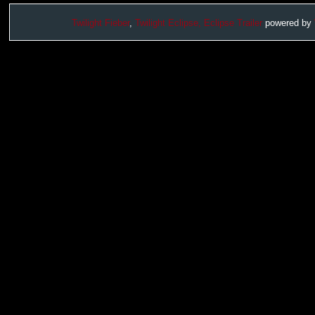
Twilight Fieber
,
Twilight Eclipse,
Eclipse Trailer
powered by