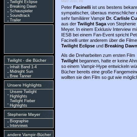
März 2010, iris
Twilight Eclipse
Breaking Dawn
Peter
Facinelli
ist uns bestens bekann
Schauspieler
sympatischer, überaus menschlicher 
Soundtrack
sehr familiärer Vampir
Dr. Carlisle Cu
Trailer
aus der
Twilight Saga
von Stephenie
Meyer. In einem Exklusiv Interview mi
IESB bei einem Fan-Event spricht Pet
Facinelli unter anderem über die Filme
Twilight Eclipse
und
Breaking Dawn
Als die Dreharbeiten zum ersten Film
Twilight - die Bücher
Twilight
begannen, hatte er keine Ah
so einem Vampir-Hype entwickeln wür
Inhalt Band 1-4
Midnight Sun
Bücher bereits eine große Fangemeind
Bree Tanner
wollten sie den Film so gut wie mögli
Unsere Highlights
Unsere Twilight
Highlights
Twilight Fieber
Highlights
Stephenie Meyer
Biographie
Interviews
andere Vampir-Bücher