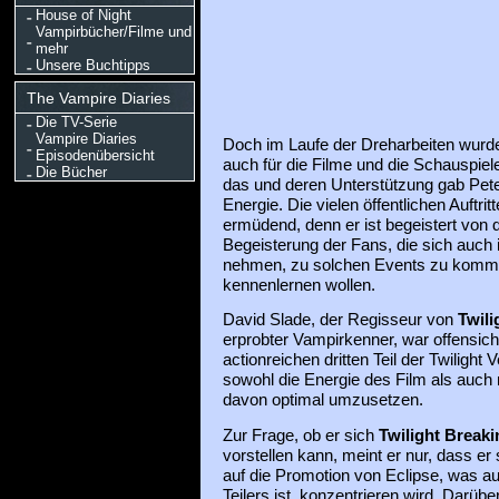
House of Night
Vampirbücher/Filme und
mehr
Unsere Buchtipps
The Vampire Diaries
Die TV-Serie
Vampire Diaries
Doch im Laufe der Dreharbeiten wurde
Episodenübersicht
auch für die Filme und die Schauspiel
Die Bücher
das und deren Unterstützung gab Pete
Energie. Die vielen öffentlichen Auftrit
ermüdend, denn er ist begeistert von 
Begeisterung der Fans, die sich auch 
nehmen, zu solchen Events zu komme
kennenlernen wollen.
David Slade, der Regisseur von
Twili
erprobter Vampirkenner, war offensich
actionreichen dritten Teil der Twilight 
sowohl die Energie des Film als auch
davon optimal umzusetzen.
Zur Frage, ob er sich
Twilight Break
vorstellen kann, meint er nur, dass e
auf die Promotion von Eclipse, was au
Teilers ist, konzentrieren wird. Darübe