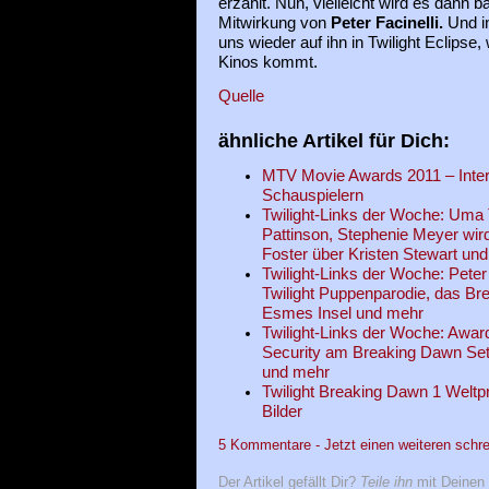
erzählt. Nun, vielleicht wird es dann 
Mitwirkung von
Peter Facinelli.
Und i
uns wieder auf ihn in Twilight Eclipse,
Kinos kommt.
Quelle
ähnliche Artikel für Dich:
MTV Movie Awards 2011 – Interv
Schauspielern
Twilight-Links der Woche: Uma
Pattinson, Stephenie Meyer wird
Foster über Kristen Stewart un
Twilight-Links der Woche: Peter 
Twilight Puppenparodie, das B
Esmes Insel und mehr
Twilight-Links der Woche: Award
Security am Breaking Dawn Set,
und mehr
Twilight Breaking Dawn 1 Weltp
Bilder
5 Kommentare - Jetzt einen weiteren schre
Der Artikel gefällt Dir?
Teile ihn
mit Deinen 