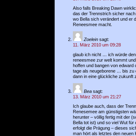
Also falls Breaking Dawn wirklich
das der Trennstrich sicher nach
wo Bella sich verändert und er d
Reneesmee macht.
Zoelein
sagt:
11. März 2010 um 09:28
glaub ich nicht … ich würde den
reneesmee zur welt kommt und b
hoffen und bangen von edward o
tage als neugeborene … bis zu 
dann in eine glückliche zukunft
Bea
sagt:
13. März 2010 um 21:27
Ich glaube auch, dass der Trenn
Renesemee am günstigsten wäre
herunter – völlig fertig mit der
Bella tot ist) und so viel Wut f
erfolgt die Prägung – dieses s
man hört als letztes den neuen 