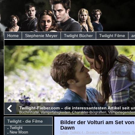
Home
Stephenie Meyer
Twilight Bücher
Twilight Filme
a
Twilight-Fieber.com – die interessantesten Artikel seit
Buchinhalte, Vampirfähigkeiten, Charakter-Biografien, Vampirlegenden
Twilight - die Filme
Bilder der Volturi am Set von
Dawn
Twilight
New Moon
Filme
,
Twilight 4 - Breaking Dawn
,
Twilight News
,
Tw