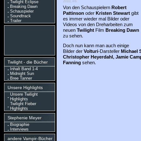
2010, iris
Twilight Eclipse
Breaking Dawn
Von den Schauspielern
Robert
Schauspieler
Pattinson
oder
Kristen Stewart
gibt
Soundtrack
es immer wieder mal Bilder oder
Trailer
Videos von den Dreharbeiten zum
neuen
Twilight
Film
Breaking Dawn
zu sehen.
Doch nun kann man auch einige
Bilder der
Volturi
-Darsteller
Michael 
Christopher Heyerdahl, Jamie Cam
Twilight - die Bücher
Fanning
sehen.
Inhalt Band 1-4
Midnight Sun
Bree Tanner
Unsere Highlights
Unsere Twilight
Highlights
Twilight Fieber
Highlights
Stephenie Meyer
Biographie
Interviews
andere Vampir-Bücher