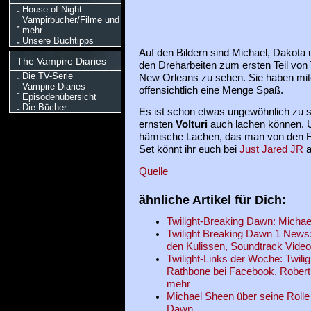
House of Night
Vampirbücher/Filme und
mehr
Unsere Buchtipps
Auf den Bildern sind Michael, Dakota u
The Vampire Diaries
den Dreharbeiten zum ersten Teil von
Die TV-Serie
New Orleans zu sehen. Sie haben mit
Vampire Diaries
offensichtlich eine Menge Spaß.
Episodenübersicht
Die Bücher
Es ist schon etwas ungewöhnlich zu s
ernsten
Volturi
auch lachen können. U
hämische Lachen, das man von den Fi
Set könnt ihr euch bei
Just Jared JR
a
Quelle
ähnliche Artikel für Dich:
Twilight-Breaking Dawn: Michae
Twilight Breaking Dawn 1 News:
den Kulissen, Soundtrack Video
Twilight-Links der Woche: Twil
Rathbone bei Facebook, Robert
mehr
Michael Sheen über seine Rolle a
Dawn