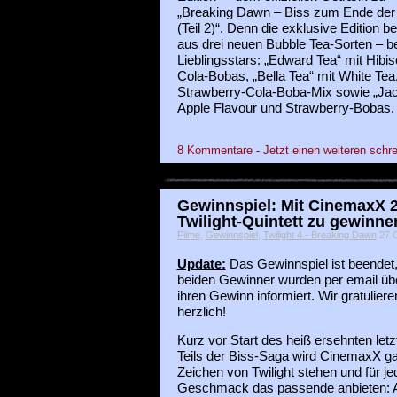
„Breaking Dawn – Biss zum Ende der
(Teil 2)“. Denn die exklusive Edition b
aus drei neuen Bubble Tea-Sorten – be
Lieblingsstars: „Edward Tea“ mit Hibi
Cola-Bobas, „Bella Tea“ mit White Tea,
Strawberry-Cola-Boba-Mix sowie „Jac
Apple Flavour und Strawberry-Bobas.
8 Kommentare - Jetzt einen weiteren schre
Gewinnspiel: Mit CinemaxX 2 
Twilight-Quintett zu gewinne
Filme
,
Gewinnspiel
,
Twilight 4 - Breaking Dawn
27 O
Update:
Das Gewinnspiel ist beendet,
beiden Gewinner wurden per email üb
ihren Gewinn informiert. Wir gratuliere
herzlich!
Kurz vor Start des heiß ersehnten letz
Teils der Biss-Saga wird CinemaxX g
Zeichen von Twilight stehen und für je
Geschmack das passende anbieten: 