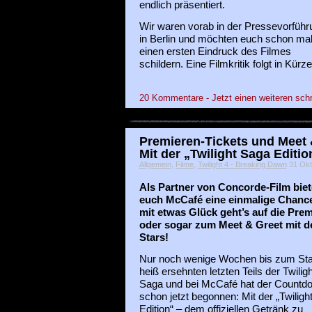
endlich präsentiert.
Wir waren vorab in der Pressevorführ
in Berlin und möchten euch schon ma
einen ersten Eindruck des Filmes
schildern. Eine Filmkritik folgt in Kürze
20 Kommentare - Jetzt einen weiteren sch
Premieren-Tickets und Meet 
Mit der „Twilight Saga Editi
Allgemein
,
Filme
,
Twilight 4 - Breaking Dawn
31 Okto
Als Partner von Concorde-Film biet
euch McCafé eine einmalige Chanc
mit etwas Glück geht’s auf die Prem
oder sogar zum Meet & Greet mit d
Stars!
Nur noch wenige Wochen bis zum Sta
heiß ersehnten letzten Teils der Twiligh
Saga und bei McCafé hat der Countd
schon jetzt begonnen: Mit der „Twiligh
Edition“ – dem offiziellen Getränk zu