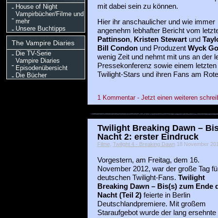
mit dabei sein zu können.
House of Night
Vampirbücher/Filme und
mehr
Hier ihr anschaulicher und wie immer
Unsere Buchtipps
angenehm lebhafter Bericht vom letzte
Pattinson
,
Kristen Stewart
und
Tayl
The Vampire Diaries
Bill Condon
und Produzent
Wyck Go
Die TV-Serie
wenig Zeit und nehmt mit uns an der le
Vampire Diaries
Pressekonferenz sowie einem letzten
Episodenübersicht
Twilight-Stars und ihren Fans am Roten
Die Bücher
1 Kommentar - Jetzt einen weiteren schrei
Twilight Breaking Dawn – Bi
Nacht 2: erster Eindruck
Filme
,
Twilight 4 - Breaking Dawn
18 November 2012
Vorgestern, am Freitag, dem 16.
November 2012, war der große Tag für
deutschen Twilight-Fans.
Twilight
Breaking Dawn – Bis(s) zum Ende 
Nacht (Teil 2)
feierte in Berlin
Deutschlandpremiere. Mit großem
Staraufgebot wurde der lang ersehnte