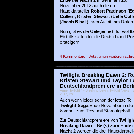
Ende der Nacht 2
in Berlin am 16.
November 2012 auch die drei
Hauptdarsteller
Robert Pattinson
(
E
Cullen
),
Kristen Stewart
(
Bella Cull
(
Jacob Black
) ihren Auftritt am Rote
Nun gibt es die Gelegenheit, für wohl
Eintrittskarten für die Deutschland-Pr
ersteigern.
4 Kommentare - Jetzt einen weiteren schre
Twilight Breaking Dawn 2: Ro
Kristen Stewart und Taylor L
Deutschlandpremiere in Berl
Filme
,
Twilight 4 - Breaking Dawn
,
Twilight News
,
Tw
2012, iris
Auch wenn leider schon der letzte Teil
Twilight-Saga
Ende November in die 
kommt, zum Trost mit Staraufgebot!
Zur Deutschlandpremiere von
Twiligh
Breaking Dawn – Bis(s) zum Ende 
Nacht 2
werden die drei Hauptdarstell