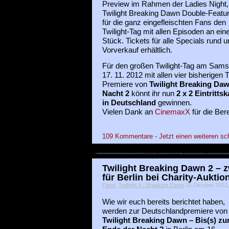
Preview im Rahmen der Ladies Night,
Twilight Breaking Dawn Double-Featu
für die ganz eingefleischten Fans den
Twilight-Tag mit allen Episoden an ei
Stück. Tickets für alle Specials rund
Vorverkauf erhältlich.
Für den großen Twilight-Tag am Sams
17. 11. 2012 mit allen vier bisherigen 
Premiere von
Twilight Breaking Daw
Nacht 2
könnt ihr nun
2 x 2 Eintritt
in Deutschland
gewinnen.
Vielen Dank an
CinemaxX
für die Ber
109 Kommentare - Jetzt einen weiteren sc
Twilight Breaking Dawn 2 – z
für Berlin bei Charity-Auktio
Filme
,
Twilight 4 - Breaking Dawn
22 Oktober 2012, 
Wie wir euch bereits berichtet haben,
werden zur Deutschlandpremiere von
Twilight Breaking Dawn – Bis(s) z