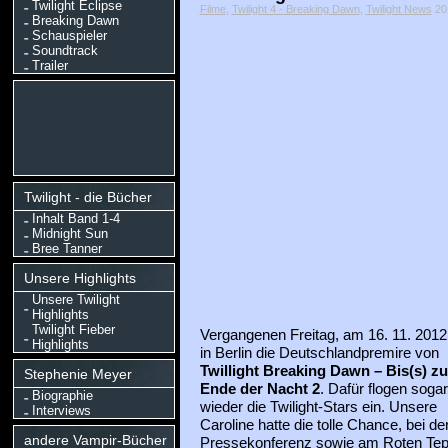
Twilight Eclipse
Filme
,
Twilight 4 - Breaking Dawn
,
Twilight News
20 
Breaking Dawn
Schauspieler
Soundtrack
Trailer
Twilight - die Bücher
Inhalt Band 1-4
Midnight Sun
Bree Tanner
Unsere Highlights
Unsere Twilight
Highlights
Twilight Fieber
Vergangenen Freitag, am 16. 11. 2012
Highlights
in Berlin die Deutschlandpremire von
Twillight Breaking Dawn – Bis(s) z
Stephenie Meyer
Ende der Nacht 2
. Dafür flogen sogar
Biographie
wieder die Twilight-Stars ein. Unsere
Interviews
Caroline hatte die tolle Chance, bei de
andere Vampir-Bücher
Pressekonferenz sowie am Roten Tep