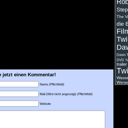
Rob
Step
The V
die 
Fil
Twi
Da
Dawn T
DVD
Tw
trailer
Twi
e jetzt einen Kommentar!
Wasser
Werwo
Name (Pflichtfeld)
Mail (Wird nicht angezeigt) (Pflichtfeld)
Website