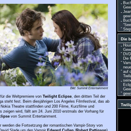
Buch
Gewi
Jean
gewi
Buch
“See
Step
Die b
Hous
Gewi
DVD/
Die 
Vamp
neuer
auf 
Twil
sein
Ecli
Bild: Summit Entertainment
Gewi
gewi
 für die Weltpremiere von
Twilight Eclipse
, den dritten Teil der
ga steht fest. Beim diesjährigen Los Angeles Filmfestival, das ab
Twili
 Nokia Theatre stattfinden und 200 Filme, Kurzfilme und
 zeigen wird, fällt am 24. Juni 2010 erstmals der Vorhang für
clipse
von Summit Entertainment.
r werden die Fortsetzung der romantischen Vampir-Story von
David Slade um den Vampir
Edward Cullen
(
Robert Pattinson
)