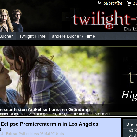
 Bücher
Twilight Filme
andere Bücher / Filme
eressantesten Artikel seit unserer Gründung
akter-Biografien, Vampirlegenden, die Quileute und noch viel mehr
 Eclipse Premierentermin in Los Angeles
Die n
t
50 S
t 3 - Eclipse
,
Twilight News
05 Mai 2010, iris
wird