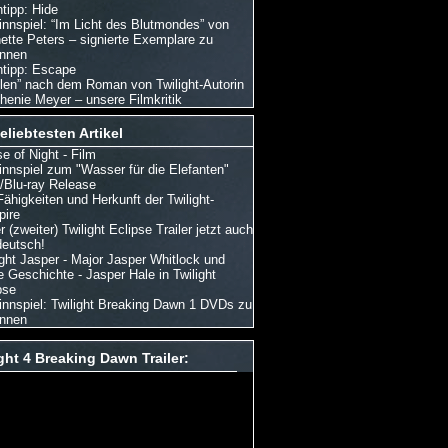
tipp: Hide
nnspiel: “Im Licht des Blutmondes” von
ette Peters – signierte Exemplare zu
nnen
tipp: Escape
len” nach dem Roman von Twilight-Autorin
henie Meyer – unsere Filmkritik
eliebtesten Artikel
e of Night - Film
nnspiel zum "Wasser für die Elefanten"
Blu-ray Release
Fähigkeiten und Herkunft der Twilight-
ire
 (zweiter) Twilight Eclipse Trailer jetzt auch
deutsch!
ight Jasper - Major Jasper Whitlock und
e Geschichte - Jasper Hale in Twilight
pse
nnspiel: Twilight Breaking Dawn 1 DVDs zu
nnen
ght 4 Breaking Dawn Trailer: