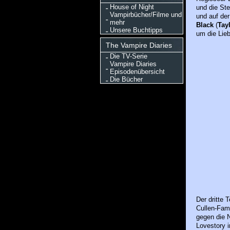
House of Night
und die Ste
Vampirbücher/Filme und
und auf de
mehr
Black
(
Tay
Unsere Buchtipps
um die Lieb
The Vampire Diaries
Die TV-Serie
Vampire Diaries
Episodenübersicht
Die Bücher
Der dritte 
Cullen-Fam
gegen die 
Lovestory 