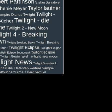
ert Pattinson
Stefan Salvatore
Taylor lautner
henie Meyer
Twilight -
ampire Diaries
Twilight
Twilight - die
Bücher
me
Twilight 2 - New Moon
light 4 - Breaking
wn
Twilight Breaking
Twilight Breaking Dawn
Twilight Eclipse
railer
Twilight Eclipse
twilight eclipse
ilight Eclipse Soundtrack
Twilight new moon
Twilight Gewinnspiel
light News
Twilight Soundtrack
 für die Elefanten
weitere Vampir-
lfbücher/Filme
Xavier Samuel