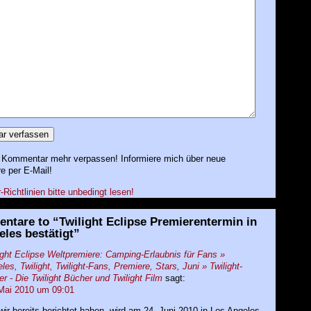
 Kommentar mehr verpassen! Informiere mich über neue
 per E-Mail!
ichtlinien bitte unbedingt lesen!
ntare to “Twilight Eclipse Premierentermin in
les bestätigt”
ight Eclipse Weltpremiere: Camping-Erlaubnis für Fans »
les, Twilight, Twilight-Fans, Premiere, Stars, Juni » Twilight-
er - Die Twilight Bücher und Twilight Film
sagt:
Mai 2010 um 09:01
] wir bereits berichtet haben, wird am 24. Juni 2010 in Los Angeles