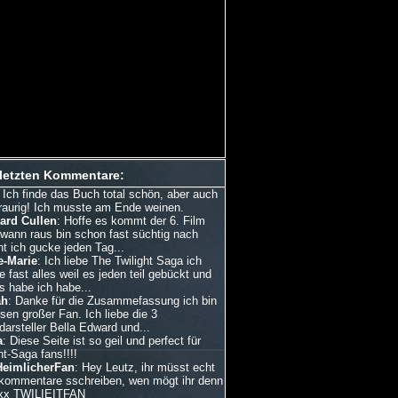
 letzten Kommentare:
: Ich finde das Buch total schön, aber auch
traurig! Ich musste am Ende weinen.
ard Cullen
: Hoffe es kommt der 6. Film
dwann raus bin schon fast süchtig nach
ht ich gucke jeden Tag...
e-Marie
: Ich liebe The Twilight Saga ich
 fast alles weil es jeden teil gebückt und
s habe ich habe...
ah
: Danke für die Zusammefassung ich bin
esen großer Fan. Ich liebe die 3
arsteller Bella Edward und...
a
: Diese Seite ist so geil und perfect für
ht-Saga fans!!!!
HeimlicherFan
: Hey Leutz, ihr müsst echt
kommentare sschreiben, wen mögt ihr denn
xx TWILIEITFAN