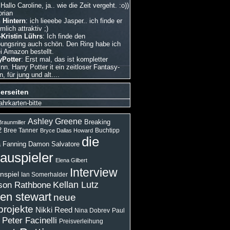
 Hallo Caroline, ja.. wie die Zeit vergeht. :o))
orian
 Hintern
: ich lieeebe Jasper.. ich finde er
emlich attraktiv ;)
Kristin Lührs
: Ich finde den
bungsring auch schön. Den Ring habe ich
i Amazon bestellt.
Potter
: Erst mal, das ist kompletter
nn. Harry Potter it ein zeitloser Fantasy-
 für jung und alt....
erseiten
ahrkarten-bitte
Ashley Greene
Breaking
raunmiller
2
Bree Tanner
Buchtipp
Bryce Dallas Howard
die
 Fanning
Damon Salvatore
auspieler
Elena Gilbert
Interview
nspiel
Ian Somerhalder
son Rathbone
Kellan Lutz
ten stewart
neue
projekte
Nikki Reed
Paul
Nina Dobrev
Peter Facinelli
Preisverleihung