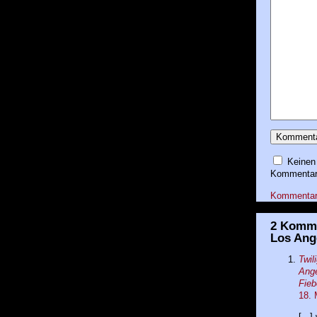
Keinen
Kommentare
Kommentar-R
2 Komme
Los Ange
Twil
Ange
Fieb
18. 
[...