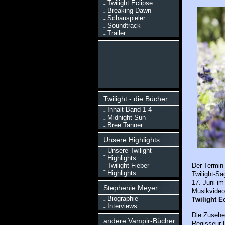
Twilight Eclipse
Breaking Dawn
Schauspieler
Soundtrack
Trailer
Twilight - die Bücher
Inhalt Band 1-4
Midnight Sun
Bree Tanner
Unsere Highlights
Unsere Twilight
Highlights
Twilight Fieber
Der Termin
Highlights
Twilight-Sa
17. Juni im
Stephenie Meyer
Musikvideos
Biographie
Twilight E
Interviews
Die Zusehe
andere Vampir-Bücher
Regisseur 