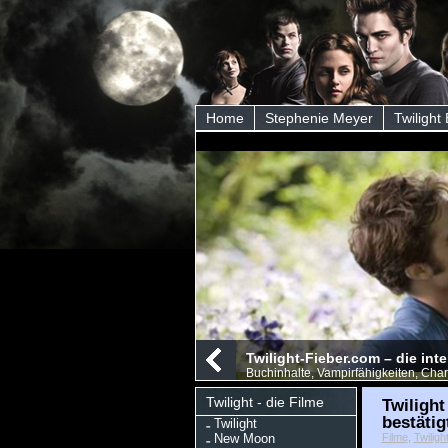
Home
Stephenie Meyer
Twilight
Twilight-Fieber.com – die int
Buchinhalte, Vampirfähigkeiten, Char
Twilight - die Filme
Twilight
bestätig
Twilight
New Moon
Filme
,
Twiligh