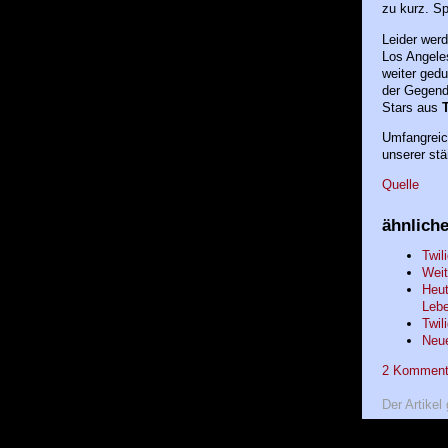
zu kurz. S
Leider werd
Los Angeles
weiter gedul
der Gegend 
Stars aus
T
Umfangrei
unserer st
Quelle
ähnliche
Twil
Weit
Heut
Lebe
Twil
Neue
2 Kommentar
Der Artikel 