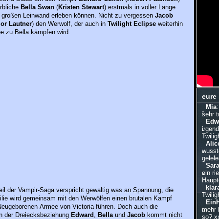
rbliche
Bella Swan
(
Kristen Stewart
) erstmals in voller Länge
r großen Leinwand erleben können. Nicht zu vergessen
Jacob
lor Lautner
) den Werwolf, der auch in
Twilight Eclipse
weiterhin
e zu Bella kämpfen wird.
eure
Mia
sehr 
Edw
irgen
Twilig
Alic
wusste
gelele
Sar
ein ri
Hauptd
klar
Teil der Vampir-Saga verspricht gewaltig was an Spannung, die
Twilig
ilie wird gemeinsam mit den Werwölfen einen brutalen Kampf
Ein
Neugeborenen-Armee von Victoria führen. Doch auch die
mehr 
in der Dreiecksbeziehung
Edward
,
Bella
und
Jacob
kommt nicht
so? x