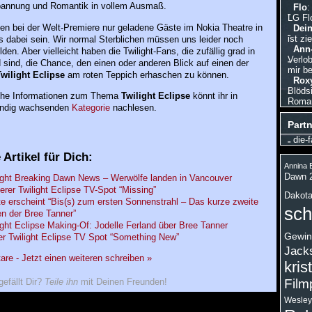
pannung und Romantik in vollem Ausmaß.
Flo
:
LG Fl
en bei der Welt-Premiere nur geladene Gäste im Nokia Theatre in
Dein
ist zi
 dabei sein. Wir normal Sterblichen müssen uns leider noch
Ann-
den. Aber vielleicht haben die Twilight-Fans, die zufällig grad in
Verlo
sind, die Chance, den einen oder anderen Blick auf einen der
mir be
wilight Eclipse
am roten Teppich erhaschen zu können.
Roxy
Blödsi
che Informationen zum Thema
Twilight Eclipse
könnt ihr in
Roman,
ändig wachsenden
Kategorie
nachlesen.
Partn
die-f
 Artikel für Dich:
Annina B
Dawn 
ight Breaking Dawn News – Werwölfe landen in Vancouver
erer Twilight Eclipse TV-Spot “Missing”
Dakota
e erscheint “Bis(s) zum ersten Sonnenstrahl – Das kurze zweite
sch
n der Bree Tanner”
ight Eclipse Making-Of: Jodelle Ferland über Bree Tanner
Gewin
r Twilight Eclipse TV Spot “Something New”
Jack
e - Jetzt einen weiteren schreiben »
kris
Film
gefällt Dir?
Teile ihn
mit Deinen Freunden!
Wesley