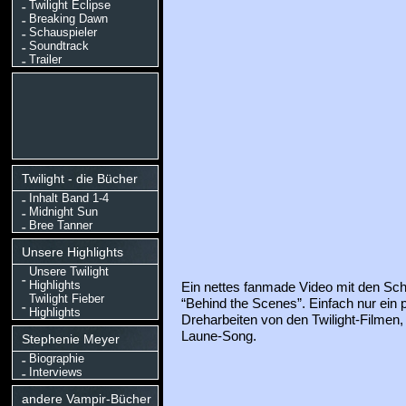
Twilight Eclipse
Breaking Dawn
Schauspieler
Soundtrack
Trailer
Twilight - die Bücher
Inhalt Band 1-4
Midnight Sun
Bree Tanner
Unsere Highlights
Unsere Twilight
Highlights
Ein nettes fanmade Video mit den Scha
Twilight Fieber
“Behind the Scenes”. Einfach nur ein
Highlights
Dreharbeiten von den Twilight-Filmen,
Laune-Song.
Stephenie Meyer
Biographie
Interviews
andere Vampir-Bücher