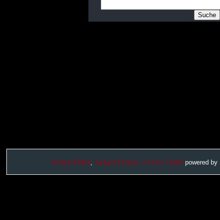
Twilight Fieber
,
Twilight Eclipse,
Eclipse Trailer
powered by