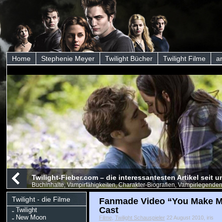
Home
Stephenie Meyer
Twilight Bücher
Twilight Filme
a
Twilight-Fieber.com – die interessantesten Artikel seit
Buchinhalte, Vampirfähigkeiten, Charakter-Biografien, Vampirlegenden
Twilight - die Filme
Fanmade Video “You Make Me
Cast
Twilight
New Moon
Filme
,
Twilight Schauspieler
22 August 2010, iris