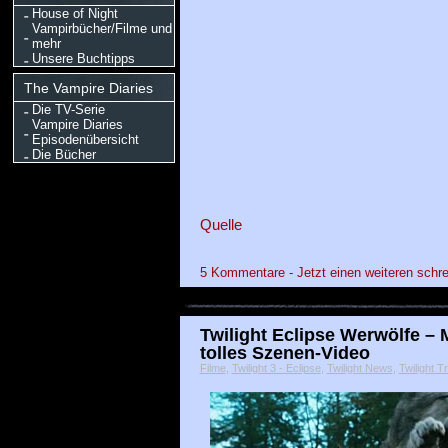
House of Night
Vampirbücher/Filme und
mehr
Unsere Buchtipps
The Vampire Diaries
Die TV-Serie
Vampire Diaries
Episodenübersicht
Die Bücher
Quelle
5 Kommentare - Jetzt einen weiteren schre
Twilight Eclipse Werwölfe – 
tolles Szenen-Video
Filme
,
Twilight 3 - Eclipse
,
Twilight News
,
Twilight Tr