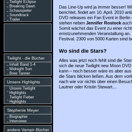
Twilight Eclipse
Breaking Dawn
Das Line-Up wird ja immer besser! Wie 
Schauspieler
berichtet, findet am 10. April. 2010 a
Soundtrack
DVD releases ein Fan Event in Berlin 
Trailer
stehen neben
Jennifer Rostock
auch 
Somit wächst das Event zu einer rich
ernstzunehmenden Veranstaltung an. F
Festival. 2300 von 5000 Karten sind be
Wo sind die Stars?
Twilight - die Bücher
Alles was jetzt noch fehlt sind die Sta
Inhalt Band 1-4
sich die neue Twilight new Moon DVD
Midnight Sun
kann – noch besser wäre es aber aus
Bree Tanner
die Stars blicken ließen. Aus dem vor
nach wie vor nichts über einen Besuch
Unsere Highlights
Lautner oder Kristin Stewart…
Unsere Twilight
Highlights
Twilight Fieber
Highlights
Stephenie Meyer
Biographie
Interviews
andere Vampir-Bücher