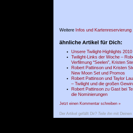
Weitere
Infos und Kartenreservierung
ähnliche Artikel für Dich:
Unsere Twilight-Highlights 2010
Twilight-Links der Woche – Rober
Verfilmung “Seelen”, Kristen St
Robert Pattinson und Kristen St
New Moon Set und Promos
Robert Pattinson und Taylor La
– Twilight und die großen Gewin
Robert Pattinson zu Gast bei T
die Nominierungen
Jetzt einen Kommentar schreiben »
Der Artikel gefällt Dir?
Teile ihn
mit Deinen 