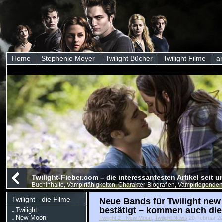
Home
Stephenie Meyer
Twilight Bücher
Twilight Filme
a
Twilight-Fieber.com – die interessantesten Artikel seit
Buchinhalte, Vampirfähigkeiten, Charakter-Biografien, Vampirlegenden
Twilight - die Filme
Neue Bands für Twilight ne
bestätigt – kommen auch die
Twilight
New Moon
Twilight 2 - New Moon
,
Twilight News
20 Februar 20