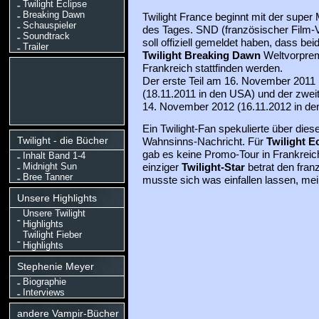
Twilight Eclipse
Breaking Dawn
Twilight France beginnt mit der super
Schauspieler
des Tages. SND (französischer Film-V
Soundtrack
soll offiziell gemeldet haben, dass bei
Trailer
Twilight Breaking Dawn
Weltvorprem
Frankreich stattfinden werden.
Der erste Teil am 16. November 2011
(18.11.2011 in den USA) und der zweit
14. November 2012 (16.11.2012 in de
Ein Twilight-Fan spekulierte über dies
Twilight - die Bücher
Wahnsinns-Nachricht. Für
Twilight E
gab es keine Promo-Tour in Frankreich
Inhalt Band 1-4
Midnight Sun
einziger
Twilight-Star
betrat den fra
Bree Tanner
musste sich was einfallen lassen, mein
Unsere Highlights
Unsere Twilight
Highlights
Twilight Fieber
Highlights
Stephenie Meyer
Biographie
Interviews
andere Vampir-Bücher