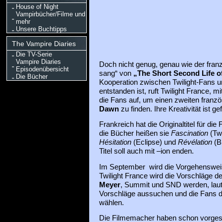
House of Night
Vampirbücher/Filme und
mehr
Unsere Buchtipps
The Vampire Diaries
Die TV-Serie
Vampire Diaries
Doch nicht genug, genau wie der franzö
Episodenübersicht
sang“ von
„The Short Second Life o
Die Bücher
Kooperation zwischen Twilight-Fans u
entstanden ist, ruft Twilight France, mi
die Fans auf, um einen zweiten französ
Dawn
zu finden. Ihre Kreativität ist gef
Frankreich hat die Originaltitel für die
die Bücher heißen sie
Fascination
(Twi
Hésitation
(Eclipse) und
Révélation
(B
Titel soll auch mit –ion enden.
Im September wird die Vorgehenswei
Twilight France wird die Vorschläge 
Meyer
, Summit und SND werden, laut 
Vorschläge aussuchen und die Fans dür
wählen.
Die Filmemacher haben schon vorgesc