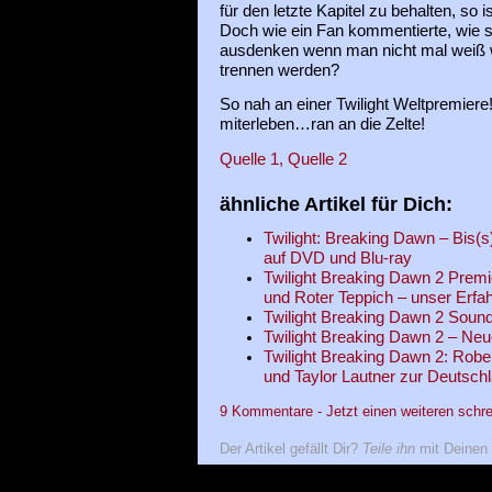
für den letzte Kapitel zu behalten, so is
Doch wie ein Fan kommentierte, wie so
ausdenken wenn man nicht mal weiß 
trennen werden?
So nah an einer Twilight Weltpremiere
miterleben…ran an die Zelte!
Quelle 1,
Quelle 2
ähnliche Artikel für Dich:
Twilight: Breaking Dawn – Bis(s
auf DVD und Blu-ray
Twilight Breaking Dawn 2 Premi
und Roter Teppich – unser Erfa
Twilight Breaking Dawn 2 Sound
Twilight Breaking Dawn 2 – Ne
Twilight Breaking Dawn 2: Rober
und Taylor Lautner zur Deutschl
9 Kommentare - Jetzt einen weiteren schre
Der Artikel gefällt Dir?
Teile ihn
mit Deinen 