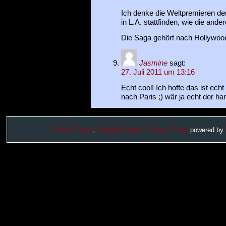
Ich denke die Weltpremieren der
in L.A. stattfinden, wie die ander
Die Saga gehört nach Hollywood
Jasmine
sagt:
27. Juli 2011 um 13:16
Echt cool! Ich hoffe das ist echt
nach Paris ;) wär ja echt der h
Twilight Fieber
,
Twilight Eclipse,
Eclipse Trailer
powered by