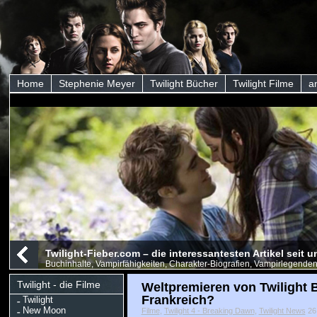
Home
Stephenie Meyer
Twilight Bücher
Twilight Filme
a
Twilight-Fieber.com – die interessantesten Artikel seit
Buchinhalte, Vampirfähigkeiten, Charakter-Biografien, Vampirlegenden
Twilight - die Filme
Weltpremieren von Twilight 
Frankreich?
Twilight
New Moon
Filme
,
Twilight 4 - Breaking Dawn
,
Twilight News
26 