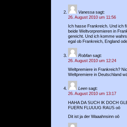
Vanessa
sagt:
26. August 2010 um 11:56
Ich hasse Frankreich. Und ich f
beide Weltvorpremieren in Frank
gereicht. Und ich komme wahrsch
egal ob Frankreich, England ode
Robfan
sagt:
26. August 2010 um 12:24
Weltpremiere in Frankreich? Nic
Weltpremiere in Deutschland wä
Leen
sagt:
26. August 2010 um 13:17
HAHA DA SUCH IK DOCH GLE
FUERN FLUUUG RAUS oô
Dit ist ja der Waaahnsinn oô