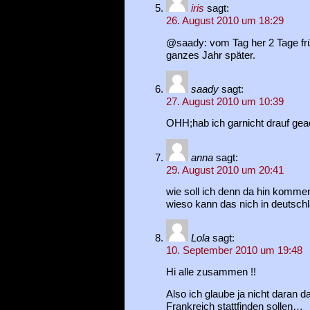
iris
sagt:
26. August 2010 um 18:29
@saady: vom Tag her 2 Tage frühe
ganzes Jahr später.
saady
sagt:
27. August 2010 um 10:39
OHH;hab ich garnicht drauf geac
anna
sagt:
29. August 2010 um 20:41
wie soll ich denn da hin kommen
wieso kann das nich in deutschl
Lola
sagt:
10. September 2010 um 19:48
Hi alle zusammen !!
Also ich glaube ja nicht daran d
Frankreich stattfinden sollen…