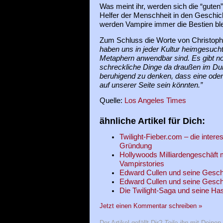
Was meint ihr, werden sich die “guten
Helfer der Menschheit in den Geschic
werden Vampire immer die Bestien bl
Zum Schluss die Worte von Christoph
haben uns in jeder Kultur heimgesucht,
Metaphern anwendbar sind. Es gibt n
schreckliche Dinge da draußen im Dunk
beruhigend zu denken, dass eine ode
auf unserer Seite sein könnten.”
Quelle:
Los Angeles Times
ähnliche Artikel für Dich:
Twilight-Fieber.com – die interes
Gründung
Hollywoods Milliardengeschäft m
Vampirstories
Edward Cullen und seine Geschich
Edward Cullen und seine Geschich
Die Twilight-Saga und seine Ha
Jetzt einen Kommentar schreiben »
Der Artikel gefällt Dir?
Teile ihn
mit Deinen 