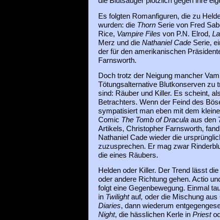
die Blutsauger plötzlich gegen ihre eig
Es folgten Romanfiguren, die zu Held
wurden: die
Thorn
Serie von Fred Sa
Rice,
Vampire Files
von P.N. Elrod,
La
Merz und die
Nathaniel Cade
Serie, e
der für den amerikanischen Präsidente
Farnsworth.
Doch trotz der Neigung mancher Vampir
Tötungsalternative Blutkonserven zu tr
sind: Räuber und Killer. Es scheint, a
Betrachters. Wenn der Feind des Böse
sympatisiert man eben mit dem kleine
Comic
The Tomb of Dracula
aus den 7
Artikels, Christopher Farnsworth, fand
Nathaniel Cade wieder die ursprünglic
zuzusprechen. Er mag zwar Rinderblut 
die eines Räubers.
Helden oder Killer. Der Trend lässt di
oder andere Richtung gehen. Actio un
folgt eine Gegenbewegung. Einmal tau
in
Twilight
auf
,
oder die Mischung aus
Diaries
, dann wiederum entgegengesetz
Night
, die hässlichen Kerle in
Priest
o