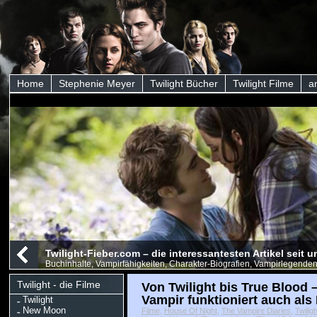
Home
Stephenie Meyer
Twilight Bücher
Twilight Filme
a
Twilight-Fieber.com – die interessantesten Artikel seit
Buchinhalte, Vampirfähigkeiten, Charakter-Biografien, Vampirlegenden
Twilight - die Filme
Von Twilight bis True Blood –
Vampir funktioniert auch als
Twilight
New Moon
Filme
,
House Of Night
,
The Vampire Diaries
,
Twilig