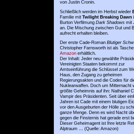
von Justin Cronin.
Schließlich werden im Herbst wieder
Familie mit
Twilight Breaking Dawn
i
Burton Verfilmung
Dark Shadows
mit 
an. Die Mischung zwischen Gut und Bö
aufrecht erhalten bleiben.
Der erste Cade-Roman
Blutiger Schw
Christopher Farnsworth ist als Tasch
Amazon
erhältlich.
Der Inhalt: Jeder neu gewählte Präsid
Vereinigten Staaten bekommt zur
Amtseinführung die Schlüssel zum W
Haus, den Zugang zu geheimen
Regierungsakten und die Codes für di
Nuklearwaffen. Doch um Mitternacht 
größte Geheimnis auf ihn: Nathaniel C
Vampir des Präsidenten. Seit über ein
Jahren ist Cade mit einem blutigen Eid
vor den Ausgeburten der Hölle zu sch
ganze Menge. Denn es wird Nacht übe
gegen die Finsternis hat gerade erst
Dieser Geheimagent ist Ihre letzte Re
Alptraum … (Quelle: Amazon)