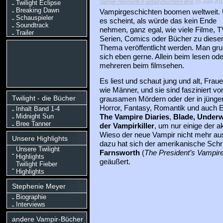
Vampir-/Werwolf-/Fantasybücher/Filme
15 Juni 2011
Twilight Eclipse
Breaking Dawn
Vampirgeschichten boomen weltweit.
Schauspieler
es scheint, als würde das kein Ende
Soundtrack
nehmen, ganz egal, wie viele Filme, T
Trailer
Serien, Comics oder Bücher zu dies
Thema veröffentlicht werden. Man gru
sich eben gerne. Allein beim lesen ode
mehreren beim filmsehen.
Es liest und schaut jung und alt, Frau
wie Männer, und sie sind fasziniert vo
Twilight - die Bücher
grausamen Mördern oder der in jünge
Horror, Fantasy, Romantik und auch E
Inhalt Band 1-4
Midnight Sun
The Vampire Diaries
,
Blade, Underw
Bree Tanner
der Vampirkiller
, um nur einige der ak
Wieso der neue Vampir nicht mehr auss
Unsere Highlights
dazu hat sich der amerikanische Schri
Unsere Twilight
Farnsworth
(
The President’s Vampir
Highlights
geäußert.
Twilight Fieber
Highlights
Stephenie Meyer
Biographie
Interviews
andere Vampir-Bücher