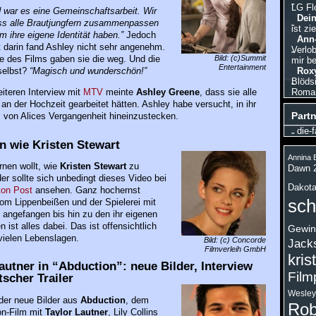
LG Fl
 war es eine Gemeinschaftsarbeit. Wir
Dein
ass alle Brautjungfern zusammenpassen
ist zi
m ihre eigene Identität haben.”
Jedoch
Ann-
 darin fand Ashley nicht sehr angenehm.
Verlo
 des Films gaben sie die weg. Und die
Bild: (c)Summit
mir be
Entertainment
selbst?
“Magisch und wunderschön!”
Roxy
Blödsi
Roman,
iteren Interview mit
MTV
meinte
Ashley Greene
, dass sie alle
 der Hochzeit gearbeitet hätten. Ashley habe versucht, in ihr
Partn
 von Alices Vergangenheit hineinzustecken.
die-f
n wie Kristen Stewart
Annina B
rnen wollt, wie
Kristen Stewart
zu
Dawn 
er sollte sich unbedingt dieses Video bei
Dakota
ton Post
ansehen. Ganz hochernst
sch
Vom Lippenbeißen und der Spielerei mit
angefangen bis hin zu den ihr eigenen
ist alles dabei. Das ist offensichtlich
Gewin
 vielen Lebenslagen.
Bild: (c) Concorde
Jack
Filmverleih GmbH
kris
autner in “Abduction”: neue Bilder, Interview
Film
scher Trailer
Wesley
der neue Bilder aus
Abduction
, dem
Rob
on-Film mit
Taylor Lautner
, Lily Collins