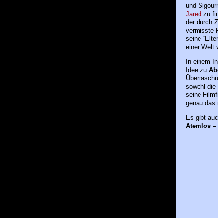
und Sigour
Jared
zu fi
der durch Z
vermisste 
seine “Elter
einer Welt
In einem In
Idee zu
Ab
Überraschu
sowohl die 
seine Filmf
genau das r
Es gibt auc
Atemlos – 