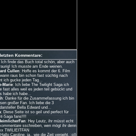
 letzten Kommentare:
: Ich finde das Buch total schön, aber auch
traurig! Ich musste am Ende weinen.
ard Cullen
: Hoffe es kommt der 6. Film
dwann raus bin schon fast süchtig nach
ht ich gucke jeden Tag...
e-Marie
: Ich liebe The Twilight Saga ich
 fast alles weil es jeden teil gebückt und
s habe ich habe...
ah
: Danke für die Zusammefassung ich bin
esen großer Fan. Ich liebe die 3
arsteller Bella Edward und...
a
: Diese Seite ist so geil und perfect für
ht-Saga fans!!!!
HeimlicherFan
: Hey Leutz, ihr müsst echt
kommentare sschreiben, wen mögt ihr denn
xx TWILIEITFAN
 Hallo Caroline, ja.. wie die Zeit vergeht. :o))