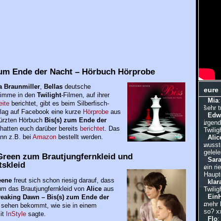
zum Ende der Nacht – Hörbuch Hörprobe
 Braunmiller
,
Bellas
deutsche
eure
timme in den
Twilight
-Filmen, auf ihrer
Mia
ite
berichtet, gibt es beim Silberfisch-
sehr 
lag auf Facebook eine kurze
Hörprobe
aus
Edw
ürzten Hörbuch
Bis(s) zum Ende der
irgen
 hatten euch darüber bereits
berichtet
. Das
Twilig
nn z.B. bei
Amazon
bestellt werden.
Alic
wusste
gelele
Green zum Brautjungfernkleid und
Sar
tskleid
ein ri
Hauptd
eene
freut sich schon riesig darauf, dass
klar
um das Brautjungfernkleid von
Alice
aus
Twilig
Ein
reaking Dawn – Bis(s) zum Ende der
mehr 
sehen bekommt, wie sie in einem
so? x
it
InStyle
sagte.
Flo
: