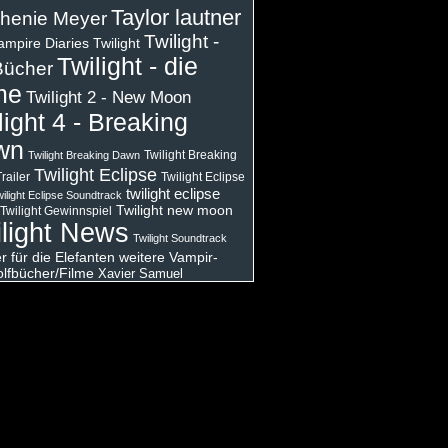
Taylor lautner
henie Meyer
Twilight -
ampire Diaries
Twilight
Twilight - die
Bücher
me
Twilight 2 - New Moon
light 4 - Breaking
wn
Twilight Breaking
Twilight Breaking Dawn
Twilight Eclipse
railer
Twilight Eclipse
twilight eclipse
ilight Eclipse Soundtrack
Twilight new moon
Twilight Gewinnspiel
light News
Twilight Soundtrack
 für die Elefanten
weitere Vampir-
lfbücher/Filme
Xavier Samuel