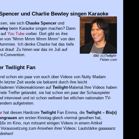
Spencer und Charlie Bewley singen Karaoke
issen, wie sich
Chaske Spencer
und
wley
beim Karaoke singen machen? Dann
 auf
You Tube
vorbei. Dort gibt es ihre
ation von “Mmm Mmm Mmm Mmm” von den
Dummies. Ich denke Chaske hat das tiefe
 drauf. Zu hören war das im Juli auf
ght-Convention.
Bild: (c)Twilight-
Fieber.com
r Twilight Fan
 sind schon ein paar von euch über Videos von Nutty Madam
In letzter Zeit wurde sie bekannt durch ihre leicht
ladenen Videoreaktionen auf
Twilight
-Material.Ihre Videos haben
viele Treffer gelandet, sie hat schon ein paar der Schauspieler
nd interviewt und ist schon weltweit bei etlichen nationalen TV-
endern aufgetreten.
r
hat diesen Hardcore
Twilight
Fan Emma, die
Twilight – Bis(s)
engrauen
am ersten Kinotag gleich viermal gesehen hat,
6x im Kino, nun mitsamt einigen Videos in einem Artikel
t. Voraussetzung zum Ansehen ihrer Videos: Lautstärke gaaaaanz
kdrehen!