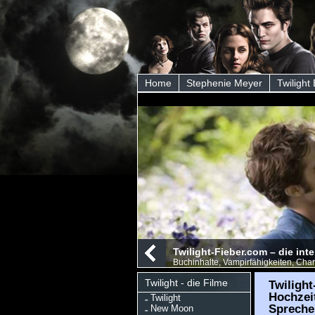
Home
Stephenie Meyer
Twilight
Twilight-Fieber.com – die int
Buchinhalte, Vampirfähigkeiten, Char
Twilight - die Filme
Twilight
Hochzei
Twilight
Spreche
New Moon