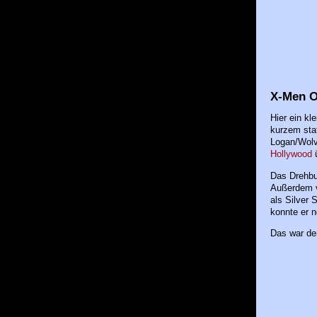
X-Men O
Hier ein kl
kurzem sta
Logan/Wolv
Hollywood
ü
Das Drehbuc
Außerdem v
als Silver 
konnte er n
Das war der