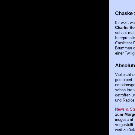
Chaske 
Ihr wollt w
Charlie Be
schaut mal
Interpret
Crashtest 
Brummen gut
einer Twili
Absolute
Vielleicht
gestolpert. 
emotionsge
schon irre 
getroffen u
und Radios
News & Sta
zum Morg
insgesamt 1
vorgestell
weit zurüc