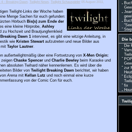
t 4 - Breaking Dawn
,
Twilight News
,
Twilight Schauspieler
05 August 2011,
Buch
Gewi
tigen Twilight-Links der Woche haben
Jean
gewi
 eine Menge Sachen für euch gefunden:
Buch
ürzten Hörbuch
Bis(s) zum Ende der
“See
es eine kleine Hörprobe,
Ashley
Step
d zu Hochzeit und Brautjungfernkleid
 Breaking Dawn 1
interviewt, es gibt eine witzige Anleitung, in
Die b
estik wie
Kristen Stewart
aufzutreten und neue Bilder aus
Die 
n
mit
Taylor Lautner
.
Vamp
Twil
en außertwilightmäßig über eine Fortsetzung von
X-Men Origin:
POP 
, zeigen
Chaske Spencer
und
Charlie Bewley
beim Karaoke und
Gewi
inen absoluten Twihard näher kennenlernen. Es wird über die
zur 
reiteten Bilder von
Twilight Breaking Dawn
berichtet, wir haben
Heut
 von
Arena
mit
Kellan Lutz
und noch einmal eine kurze
Ecli
menfassung von der Comic Con für euch.
Twil
fix
Hous
Twili