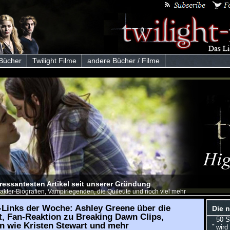
 Bücher
Twilight Filme
andere Bücher / Filme
eressantesten Artikel seit unserer Gründung
akter-Biografien, Vampirlegenden, die Quileute und noch viel mehr
-Links der Woche: Ashley Greene über die
Die n
t, Fan-Reaktion zu Breaking Dawn Clips,
50 S
n wie Kristen Stewart und mehr
wird