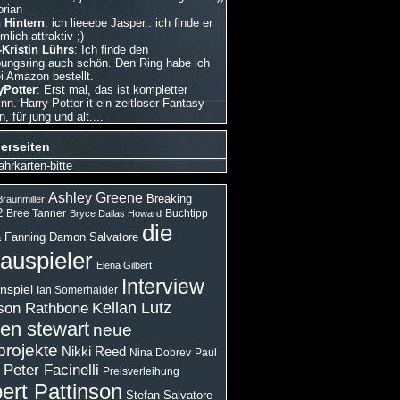
orian
 Hintern
: ich lieeebe Jasper.. ich finde er
emlich attraktiv ;)
Kristin Lührs
: Ich finde den
bungsring auch schön. Den Ring habe ich
i Amazon bestellt.
Potter
: Erst mal, das ist kompletter
nn. Harry Potter it ein zeitloser Fantasy-
 für jung und alt....
erseiten
ahrkarten-bitte
Ashley Greene
Breaking
raunmiller
2
Bree Tanner
Buchtipp
Bryce Dallas Howard
die
 Fanning
Damon Salvatore
auspieler
Elena Gilbert
Interview
nspiel
Ian Somerhalder
son Rathbone
Kellan Lutz
ten stewart
neue
projekte
Nikki Reed
Paul
Nina Dobrev
Peter Facinelli
Preisverleihung
ert Pattinson
Stefan Salvatore