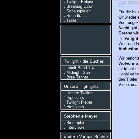
Twilight Eclipse
Filme
,
Twiligh
iris
Breaking Dawn
Schauspieler
Für die heu
Soundtrack
wir wieder
Trailer
Vom ungek
Nacht
gibt 
Greene
wir
in
Twilight
Wort und G
Abductio
Wir bericht
Twilight - die Bücher
Wolverine
Inhalt Band 1-4
ihr könnt e
Midnight Sun
illegal verb
Bree Tanner
den Trailer
Videozusam
Unsere Highlights
Unsere Twilight
Highlights
Twilight Fieber
Highlights
Stephenie Meyer
Biographie
Interviews
andere Vampir-Bücher