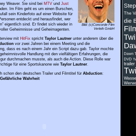
ney Weaver. Sie sind bei
MTV
und
Just
Step
nden. Im Film geht es um einen Burschen,
The V
ufall sein Kinderfoto auf einer Website für
Personen entdeckt und herausfindet, wer
die 
n” eigentlich sind. Er findet sich wieder in
Bild: (c)Concorde Film
Fil
Verleih GmbH
 voller Geheimnisse und Geheimagenten.
Twi
terview mit
HitFix
spricht
Taylor Lautner
unter anderem über die
duction
vor zwei Jahren bei einem Meeting und die
Da
ng, dass es nach einem Jahr ein Script dazu gab. Taylor mochte
geheimnisvolle Handlung mit den vielfältigen Erfahrungen, die
Dawn T
igur durchmachen musste, als auch die Action. Diese Rolle war
DVD
Tw
trailer
ichtige für eine Sportskanone wie
Taylor Lautner
.
Twi
h schon den deutschen Trailer und Filmtitel für
Abduction
:
Wasser
Gefährliche Wahrheit
Werwo