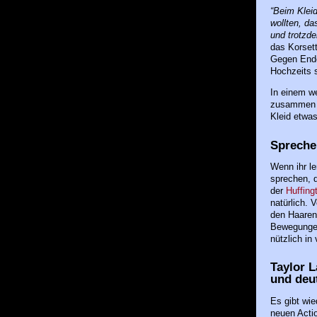
“Beim Kleid
wollten, d
und trotzde
das Korsett
Gegen Ende
Hochzeits 
In einem we
zusammen an
Kleid etwas
Spreche
Wenn ihr le
sprechen, d
der
Huffing
natürlich. 
den Haaren 
Bewegungen 
nützlich in
Taylor L
und deut
Es gibt wie
neuen Acti