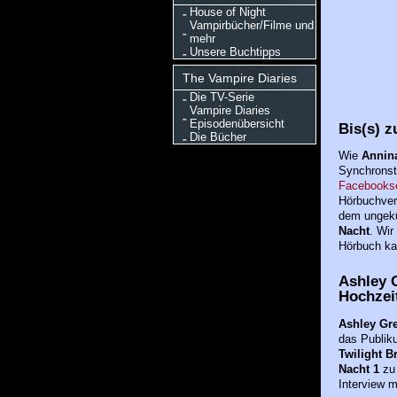
House of Night
Vampirbücher/Filme und
mehr
Unsere Buchtipps
The Vampire Diaries
Die TV-Serie
Vampire Diaries
Episodenübersicht
Bis(s) 
Die Bücher
Wie
Annina
Synchrons
Facebookse
Hörbuchver
dem ungek
Nacht
. Wir
Hörbuch ka
Ashley 
Hochzei
Ashley Gr
das Publik
Twilight B
Nacht 1
zu 
Interview m