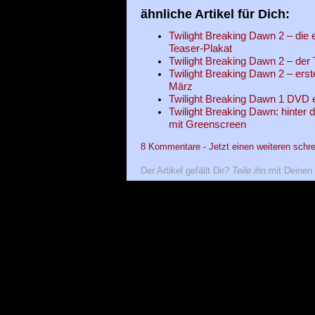
ähnliche Artikel für Dich:
Twilight Breaking Dawn 2 – die 
Teaser-Plakat
Twilight Breaking Dawn 2 – der T
Twilight Breaking Dawn 2 – erst
März
Twilight Breaking Dawn 1 DVD e
Twilight Breaking Dawn: hinter d
mit Greenscreen
8 Kommentare - Jetzt einen weiteren schre
Der Artikel gefällt Dir?
Teile ihn
mit Deinen 