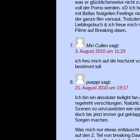
was er glücklicherweise nicht z
voll der Porno werden. xD Ich h
mit Bellas Notgeilen Feelings n
der ganze film versaut. Trotzde
Lieblingsbuch & ich freue mich 
Filme auf Breaking dawn.
Miri Cullen
sagt:
3. August 2010 um 11:29
ich freu mich auf die hochzeit 
bestimmt toll
pueppi
sagt:
21. August 2010 um 19:17
Ich bin ein absoluter twilight f
regelreht verschlungen. Natürlich
Szenen so umzusetzten wie sie
doch bis jetzt immer gut geklapp
Sorgen machen.
Was mich nur etwas enttäuscht 
auf den 2. Teil von breaking D