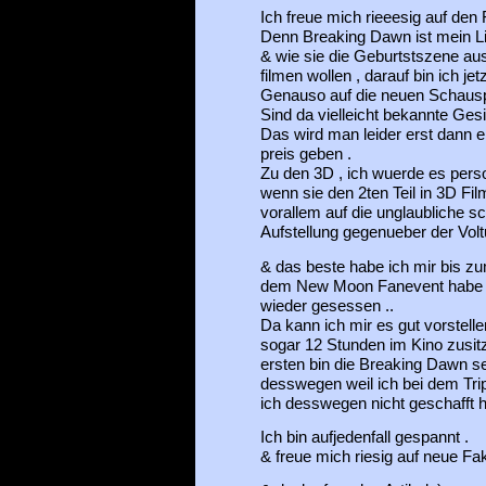
Ich freue mich rieeesig auf den F
Denn Breaking Dawn ist mein Li
& wie sie die Geburtstszene aus
filmen wollen , darauf bin ich je
Genauso auf die neuen Schauspi
Sind da vielleicht bekannte Gesi
Das wird man leider erst dann e
preis geben .
Zu den 3D , ich wuerde es perso
wenn sie den 2ten Teil in 3D Fil
vorallem auf die unglaubliche sc
Aufstellung gegenueber der Voltu
& das beste habe ich mir bis z
dem New Moon Fanevent habe ic
wieder gesessen ..
Da kann ich mir es gut vorstell
sogar 12 Stunden im Kino zusitz
ersten bin die Breaking Dawn s
desswegen weil ich bei dem Trip
ich desswegen nicht geschafft h
Ich bin aufjedenfall gespannt .
& freue mich riesig auf neue Fa