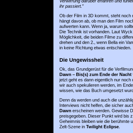
Verwirrung darüber erfahren und fühle
ihr passiert.”
Ob der Film in 3D kommt, steht noch n
hängt davon ab, ob man den Film noc
aufwerten kann. Wenn ja, warum sollt
Die Technik ist vorhanden. Laut Wyck
Möglichkeit, die beiden Filme zu differ
drehen und den 2., wenn Bella ein Vamp
in keine Richtung etwas entschieden.
Die Ungewissheit
Ok, das Grundgerüst für die Verfilmu
Dawn – Bis(s) zum Ende der Nacht
jetzt geht es dann eigentlich nur noch
wir auch spekulieren werden, im Endef
wissen, wie das Buch umgesetzt wur
Denn da werden und auch die unzählig
Interviews nicht helfen, die sicher auc
Dawn
erscheinen werden. Gewisse Di
preisgegeben. Dieser Punkt wird bis 
Geheimnis bleiben wie die berühmte 
Zelt-Szene in
Twilight Eclipse
.