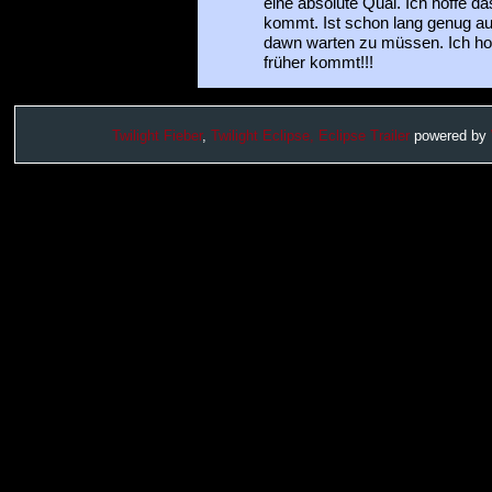
eine absolute Qual. Ich hoffe das
kommt. Ist schon lang genug auf
dawn warten zu müssen. Ich hof
früher kommt!!!
Twilight Fieber
,
Twilight Eclipse,
Eclipse Trailer
powered by