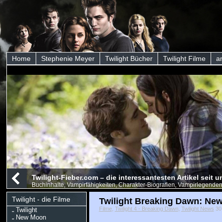
Home
Stephenie Meyer
Twilight Bücher
Twilight Filme
a
Twilight-Fieber.com – die interessantesten Artikel seit
Buchinhalte, Vampirfähigkeiten, Charakter-Biografien, Vampirlegenden
Twilight - die Filme
Twilight Breaking Dawn: Ne
Filme
,
Twilight 4 - Breaking Dawn
,
Twilight News
30 
Twilight
New Moon