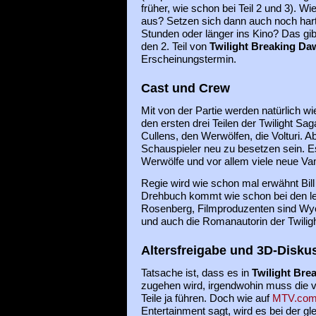
früher, wie schon bei Teil 2 und 3). Wi
aus? Setzen sich dann auch noch hart
Stunden oder länger ins Kino? Das gi
den 2. Teil von
Twilight Breaking Da
Erscheinungstermin.
Cast und Crew
Mit von der Partie werden natürlich wi
den ersten drei Teilen der Twilight Sa
Cullens, den Werwölfen, die Volturi. 
Schauspieler neu zu besetzen sein. 
Werwölfe und vor allem viele neue Va
Regie wird wie schon mal erwähnt Bil
Drehbuch kommt wie schon bei den let
Rosenberg, Filmproduzenten sind Wyc
und auch die Romanautorin der Twilig
Altersfreigabe und 3D-Disku
Tatsache ist, dass es in
Twilight Bre
zugehen wird, irgendwohin muss die vi
Teile ja führen. Doch wie auf
MTV.co
Entertainment sagt, wird es bei der gl