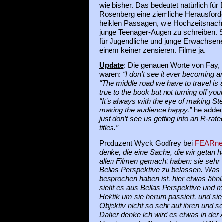
wie bisher. Das bedeutet natürlich fü
Rosenberg eine ziemliche Herausforde
heiklen Passagen, wie Hochzeitsnacht
junge Teenager-Augen zu schreiben. S
für Jugendliche und junge Erwachsene
einem keiner zensieren. Filme ja.
Update
: Die genauen Worte von Fay,
waren:
“I don’t see it ever becoming 
“The middle road we have to travel is 
true to the book but not turning off yo
“It’s always with the eye of making 
making the audience happy,”
he adde
just don’t see us getting into an R-rated
titles.”
Produzent Wyck Godfrey bei
FEARne
denke, die eine Sache, die wir getan h
allen Filmen gemacht haben: sie sehr s
Bellas Perspektive zu belassen. Was w
besprochen haben ist, hier etwas ähn
sieht es aus Bellas Perspektive und mi
Hektik um sie herum passiert, und si
Objektiv nicht so sehr auf ihren und se
Daher denke ich wird es etwas in der 