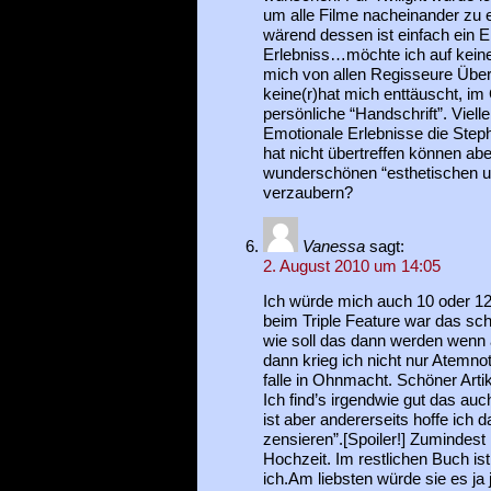
um alle Filme nacheinander zu 
wärend dessen ist einfach ein
Erlebniss…möchte ich auf keine
mich von allen Regisseure Übe
keine(r)hat mich enttäuscht, im G
persönliche “Handschrift”. Vielle
Emotionale Erlebnisse die Ste
hat nicht übertreffen können aber
wunderschönen “esthetischen u
verzaubern?
Vanessa
sagt:
2. August 2010 um 14:05
Ich würde mich auch 10 oder 12
beim Triple Feature war das sc
wie soll das dann werden wenn al
dann krieg ich nicht nur Atemn
falle in Ohnmacht. Schöner Artik
Ich find’s irgendwie gut das auch
ist aber andererseits hoffe ich d
zensieren”.[Spoiler!] Zumindest
Hochzeit. Im restlichen Buch ist 
ich.Am liebsten würde sie es ja