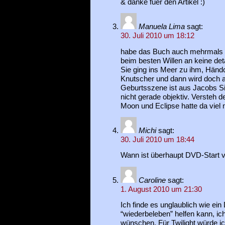
& danke fuer den Artikel :)
Manuela Lima
sagt:
30. Juli 2010 um 18:12
habe das Buch auch mehrmals 
beim besten Willen an keine det
Sie ging ins Meer zu ihm, Händ
Knutscher und dann wird doch a
Geburtsszene ist aus Jacobs Si
nicht gerade objektiv. Versteh 
Moon und Eclipse hatte da viel
Michi
sagt:
30. Juli 2010 um 18:44
Wann ist überhaupt DVD-Start v
Caroline
sagt:
1. August 2010 um 21:30
Ich finde es unglaublich wie ei
“wiederbeleben” helfen kann, ic
wünschen. Für Twilight würde i