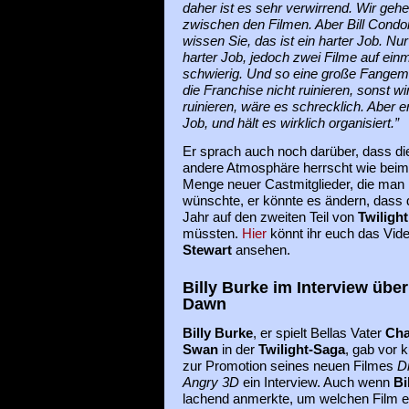
daher ist es sehr verwirrend. Wir geh
zwischen den Filmen. Aber Bill Condo
wissen Sie, das ist ein harter Job. Nur
harter Job, jedoch zwei Filme auf einm
schwierig. Und so eine große Fangem
die Franchise nicht ruinieren, sonst 
ruinieren, wäre es schrecklich. Aber 
Job, und hält es wirklich organisiert.”
Er sprach auch noch darüber, dass d
andere Atmosphäre herrscht wie beim l
Menge neuer Castmitglieder, die man
wünschte, er könnte es ändern, dass 
Jahr auf den zweiten Teil von
Twiligh
müssten.
Hier
könnt ihr euch das Vide
Stewart
ansehen.
Billy Burke im Interview über
Dawn
Billy
Burke
, er spielt Bellas Vater
Cha
Swan
in der
Twilight-Saga
, gab vor 
zur Promotion seines neuen Filmes
D
Angry 3D
ein Interview. Auch wenn
Bi
lachend anmerkte, um welchen Film 