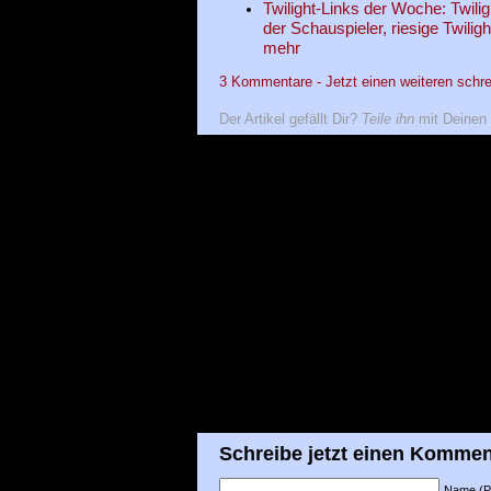
Twilight-Links der Woche: Twilig
der Schauspieler, riesige Twili
mehr
3 Kommentare - Jetzt einen weiteren schre
Der Artikel gefällt Dir?
Teile ihn
mit Deinen 
Schreibe jetzt einen Kommen
Name (Pfl