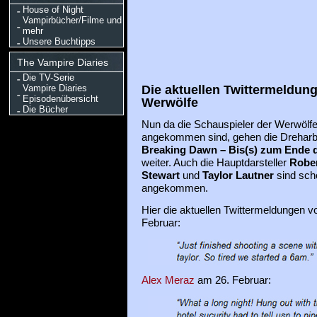
House of Night
Vampirbücher/Filme und
mehr
Unsere Buchtipps
The Vampire Diaries
Die TV-Serie
Die aktuellen Twittermeldung
Vampire Diaries
Episodenübersicht
Werwölfe
Die Bücher
Nun da die Schauspieler der Werwölf
angekommen sind, gehen die Dreharbe
Breaking Dawn – Bis(s) zum Ende 
weiter. Auch die Hauptdarsteller
Rober
Stewart
und
Taylor Lautner
sind sch
angekommen.
Hier die aktuellen Twittermeldungen 
Februar:
Alex Meraz
am 26. Februar: