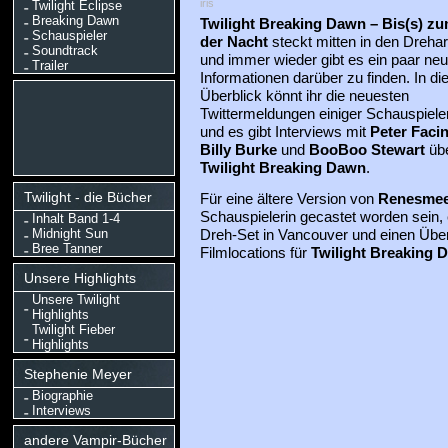
iris
Twilight Eclipse
Breaking Dawn
Twilight
Breaking Dawn – Bis(s) z
Schauspieler
der Nacht
steckt mitten in den Drehar
Soundtrack
und immer wieder gibt es ein paar ne
Trailer
Informationen darüber zu finden. In d
Überblick könnt ihr die neuesten
Twittermeldungen einiger Schauspiele
und es gibt Interviews mit
Peter Facine
Billy Burke
und
BooBoo Stewart
üb
Twilight Breaking Dawn
.
Twilight - die Bücher
Für eine ältere Version von
Renesme
Schauspielerin gecastet worden sein, 
Inhalt Band 1-4
Midnight Sun
Dreh-Set in Vancouver und einen Über
Bree Tanner
Filmlocations für
Twilight Breaking 
Unsere Highlights
Unsere Twilight
Highlights
Twilight Fieber
Highlights
Stephenie Meyer
Biographie
Interviews
andere Vampir-Bücher