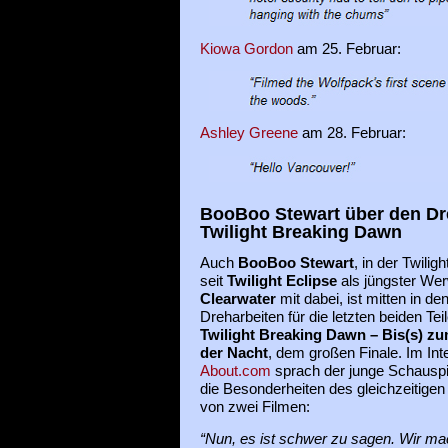
Kiowa Gordon
am 25. Februar:
Ashley Greene
am 28. Februar:
BooBoo Stewart über den Dre
Twilight Breaking Dawn
Auch
BooBoo Stewart
, in der Twilig
seit
Twilight Eclipse
als jüngster We
Clearwater
mit dabei, ist mitten in de
Dreharbeiten für die letzten beiden Teil
Twilight Breaking Dawn – Bis(s) z
der Nacht
, dem großen Finale. Im Int
About.com
sprach der junge Schauspi
die Besonderheiten des gleichzeitige
von zwei Filmen:
“Nun, es ist schwer zu sagen. Wir ma