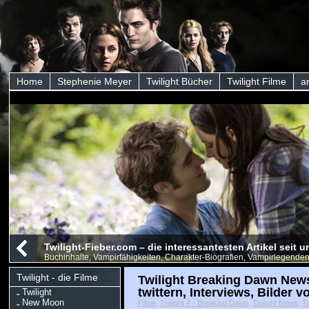
Home
Stephenie Meyer
Twilight Bücher
Twilight Filme
a
Twilight-Fieber.com – die interessantesten Artikel seit
Buchinhalte, Vampirfähigkeiten, Charakter-Biografien, Vampirlegenden
Twilight - die Filme
Twilight Breaking Dawn News
twittern, Interviews, Bilder
Twilight
New Moon
Filme
,
Twilight 4 - Breaking Dawn
,
Twilight News
,
Tw