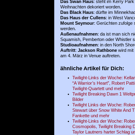
Das Swan Haus
: steht im Kerry Park 
Weihnachten dekoriert worden.
Das Black Haus
: dürfte im Minnekha
Das Haus der Cullens
: in West Vanc
Mount Seymour
: Gerüchten zufolge 
werden.
Außenaufnahmen
: da ist man sich ni
Squamish, Pemberton oder Whistler st
Studioaufnahmen
: in den North Sho
Auftritt
:
Jackson Rathbone
wird mit
am 4. März in Venue auftreten.
ähnliche Artikel für Dich:
Twilight-Links der Woche: Kella
“A Warrior’s Heart”, Robert Patt
Twilight-Quartett und mehr
Twilight Breaking Dawn 1 Weltp
Bilder
Twilight Links der Woche: Robert
Stewart über Snow White And T
Fankette und mehr
Twilight-Links der Woche: Rober
Cosmopolis, Twilight Breaking D
Taylor Lautners harter Schlag 