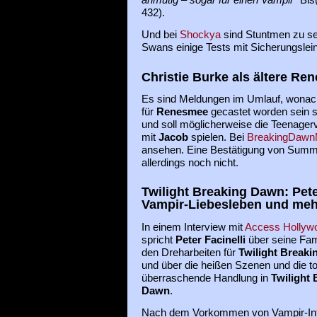
432).
Und bei
Shockya
sind Stuntmen zu s
Swans einige Tests mit Sicherungslei
Christie Burke als ältere Re
Es sind Meldungen im Umlauf, wonach
für
Renesmee
gecastet worden sein so
und soll möglicherweise die Teenagerv
mit
Jacob
spielen. Bei
BreakingDawn
ansehen. Eine Bestätigung von Summit
allerdings noch nicht.
Twilight Breaking Dawn: Pete
Vampir-Liebesleben und meh
In einem Interview mit
Access Hollyw
spricht
Peter Facinelli
über seine Fami
den Dreharbeiten für
Twilight Break
und über die heißen Szenen und die to
überraschende Handlung in
Twilight 
Dawn
.
Nach dem Vorkommen von Vampir-Int