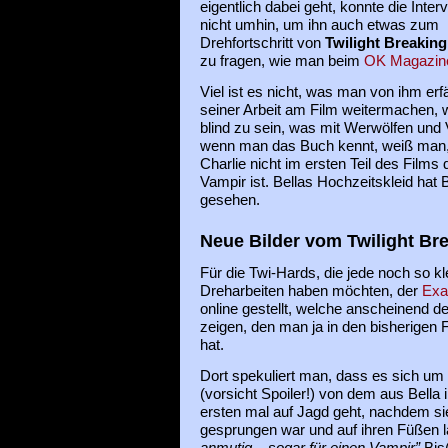
eigentlich dabei geht, konnte die Inter
nicht umhin, um ihn auch etwas zum
Drehfortschritt von
Twilight Breakin
zu fragen, wie man beim
OK Magazin
Viel ist es nicht, was man von ihm erfä
seiner Arbeit am Film weitermachen, w
blind zu sein, was mit Werwölfen und
wenn man das Buch kennt, weiß man, (
Charlie nicht im ersten Teil des Films 
Vampir ist. Bellas Hochzeitskleid hat B
gesehen.
Neue Bilder vom Twilight Br
Für die Twi-Hards, die jede noch so kl
Dreharbeiten haben möchten, der
Exa
online gestellt, welche anscheinend 
zeigen, den man ja in den bisherigen 
hat.
Dort spekuliert man, dass es sich um 
(vorsicht Spoiler!) von dem aus Bell
ersten mal auf Jagd geht, nachdem s
gesprungen war und auf ihren Füßen l
anmutig – sogar für einen Vampir”
Bis