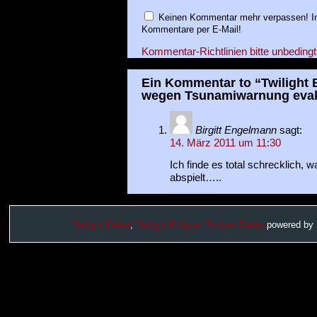
Keinen Kommentar mehr verpassen! In
Kommentare per E-Mail!
Kommentar-Richtlinien bitte unbedingt
Ein Kommentar to “Twilight
wegen Tsunamiwarnung evak
Birgitt Engelmann
sagt:
14. März 2011 um 11:30
Ich finde es total schrecklich, w
abspielt…..
Twilight Fieber
,
Twilight Eclipse,
Eclipse Trailer
powered by