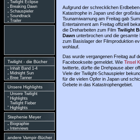
Twilight Eclipse
Breaking Dawn
Aufgrund der schrecklichen Erdbeben
Schauspieler
Katastrophe in Japan und der großrä
Soundtrack
Tsunamiwarnung am Freitag gab Sum
Trailer
Entertainment am Freitag offiziell bek
die Dreharbeiten zum Film
Twilight B
Dawn
unterbrochen und die gesamte 
zum Basislager der Filmproduktion eva
wohlauf.
Das wurde vergangenen Freitag auf der 
Twilight - die Bücher
Facebookseite gemeldet. Wie
Tinsel 
twitterte, dürfte die Drehpause aber of
Inhalt Band 1-4
Midnight Sun
Viele der Twilight-Schauspieler bekunde
Bree Tanner
für die vielen Opfer in Japan und sch
Gebete in das Katastrophengebiet.
Unsere Highlights
Unsere Twilight
Highlights
Twilight Fieber
Highlights
Stephenie Meyer
Biographie
Interviews
andere Vampir-Bücher