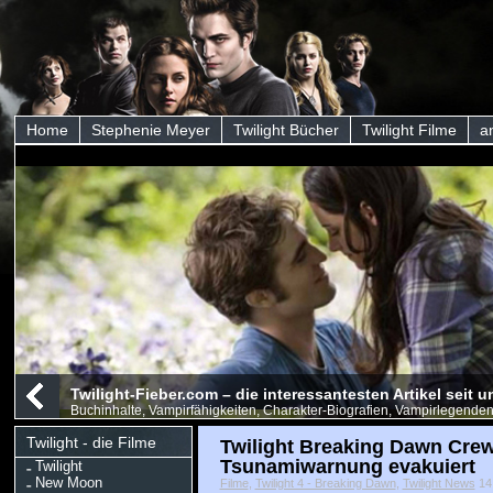
Home
Stephenie Meyer
Twilight Bücher
Twilight Filme
a
Twilight-Fieber.com – die interessantesten Artikel seit
Buchinhalte, Vampirfähigkeiten, Charakter-Biografien, Vampirlegenden
Twilight - die Filme
Twilight Breaking Dawn Cre
Tsunamiwarnung evakuiert
Twilight
New Moon
Filme
,
Twilight 4 - Breaking Dawn
,
Twilight News
14 