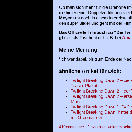
Ob man sich mehr für die Drehorte inte
die hinter einer Doppelverfilmung ste
Meyer
uns noch in einem Interview alle
den super Bilder und geht mit der Fil
Das Offizielle Filmbuch zu “Die Tw
gibt es als Taschenbuch z.B. bei
Ama
Meine Meinung
“Ich war dabei, bis zum Ende der Nach
ähnliche Artikel für Dich:
Twilight Breaking Dawn 2 – die 
Teaser-Plakat
Twilight Breaking Dawn 2 – der T
Twilight Breaking Dawn 2 – erst
März
Twilight Breaking Dawn 1 DVD e
Twilight Breaking Dawn: hinter d
mit Greenscreen
4 Kommentare - Jetzt einen weiteren schre