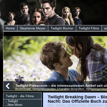
Home
Stephenie Meyer
Twilight Bücher
Twilight Filme
a
Twilight-Fieber.com – die interessantesten Artikel seit
Buchinhalte, Vampirfähigkeiten, Charakter-Biografien, Vampirlegenden
Twilight - die Filme
Twilight Breaking Dawn – Bi
Nacht: Das Offizielle Buch z
Twilight
New Moon
Filme
,
Twilight 4 - Breaking Dawn
,
Twilight News
,
Tw