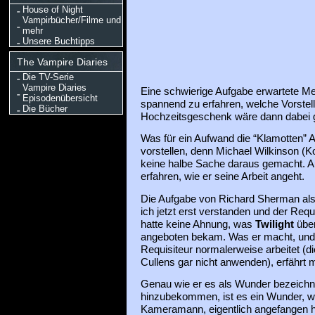
House of Night
Vampirbücher/Filme und
mehr
Unsere Buchtipps
The Vampire Diaries
Die TV-Serie
Vampire Diaries
Eine schwierige Aufgabe erwartete Me
Episodenübersicht
spannend zu erfahren, welche Vorstell
Die Bücher
Hochzeitsgeschenk wäre dann dabei
Was für ein Aufwand die “Klamotten” Ar
vorstellen, denn Michael Wilkinson (Ko
keine halbe Sache daraus gemacht. Au
erfahren, wie er seine Arbeit angeht.
Die Aufgabe von Richard Sherman als
ich jetzt erst verstanden und der Requ
hatte keine Ahnung, was
Twilight
über
angeboten bekam. Was er macht, und 
Requisiteur normalerweise arbeitet (d
Cullens gar nicht anwenden), erfährt
Genau wie er es als Wunder bezeichne
hinzubekommen, ist es ein Wunder, wi
Kameramann, eigentlich angefangen ha