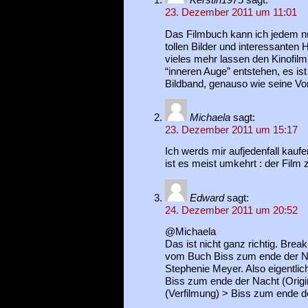
Kerstin1975
sagt:
23. Dezember 2011 um 11:01
Das Filmbuch kann ich jedem n
tollen Bilder und interessanten
vieles mehr lassen den Kinofil
“inneren Auge” entstehen, es is
Bildband, genauso wie seine Vo
Michaela
sagt:
23. Dezember 2011 um 15:17
Ich werds mir aufjedenfall kau
ist es meist umkehrt : der Film
Edward
sagt:
24. Dezember 2011 um 20:52
@Michaela
Das ist nicht ganz richtig. Brea
vom Buch Biss zum ende der N
Stephenie Meyer. Also eigentlic
Biss zum ende der Nacht (Orig
(Verfilmung) > Biss zum ende d