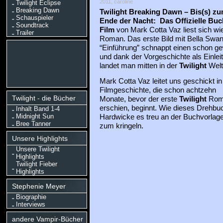
2011, caroline
Twilight Eclipse
Breaking Dawn
Twilight Breaking Dawn – Bis(s) z
Schauspieler
Ende der Nacht: Das Offizielle Bu
Soundtrack
Film
von Mark Cotta Vaz liest sich wie
Trailer
Roman. Das erste Bild mit Bella Swa
“Einführung” schnappt einen schon gew
und dank der Vorgeschichte als Einlei
landet man mitten in der
Twilight
Welt
Mark Cotta Vaz leitet uns geschickt in
Filmgeschichte, die schon achtzehn
Twilight - die Bücher
Monate, bevor der erste
Twilight
Rom
erschien, beginnt. Wie dieses Drehbu
Inhalt Band 1-4
Midnight Sun
Hardwicke es treu an der Buchvorlage 
Bree Tanner
zum kringeln.
Unsere Highlights
Unsere Twilight
Highlights
Twilight Fieber
Highlights
Stephenie Meyer
Biographie
Interviews
andere Vampir-Bücher