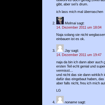
obwohl es doch genug zirkel 
gibt, aber sei’s drum.
ich lass mich mal überraschen
Melmai
sagt:
14. Dezember 2011 um 18:04
Naja solang sie nicht weglasse
einbauen ist es ok.
Jay
sagt:
14. Dezember 2011 um 19:47
naja da bin ich dann aber auch 
ersten Teil echt genial und supe
vermisst…
und nicht das sie dann wirklic
dafür das eingebaut haben, das 
aber falls nicht, freu ich mich a
LG
noname
sagt: