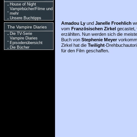
House of Night
Vampirbücher/Filme und
mehr
Unsere Buchtipps
Amadou Ly
und
Janelle Froehlich
wu
The Vampire Diaries
vom
Französischen Zirkel
gecastet, 
Die TV-Serie
erzählten. Nun werden sich die meist
Vampire Diaries
Buch von
Stephenie Meyer
vorkommt.
Episodenübersicht
Zirkel hat die
Twilight
-Drehbuchautor
Die Bücher
für den Film geschaffen.