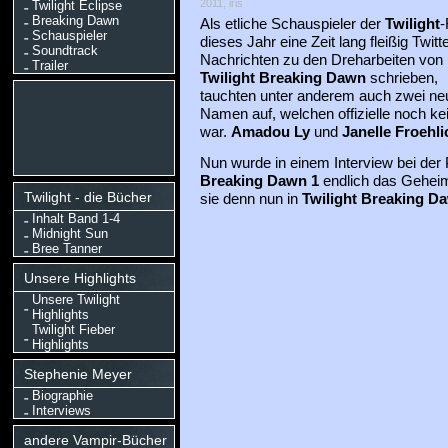
2011, iris
Twilight Eclipse
Breaking Dawn
Als etliche Schauspieler der
Twilight
-
Schauspieler
dieses Jahr eine Zeit lang fleißig Twitt
Soundtrack
Nachrichten zu den Dreharbeiten von
Trailer
Twilight Breaking Dawn
schrieben,
tauchten unter anderem auch zwei ne
Namen auf, welchen offizielle noch k
war.
Amadou Ly
und
Janelle Froehli
Nun wurde in einem Interview bei der
Breaking Dawn 1
endlich das Geheimn
Twilight - die Bücher
sie denn nun in
Twilight Breaking D
Inhalt Band 1-4
Midnight Sun
Bree Tanner
Unsere Highlights
Unsere Twilight
Highlights
Twilight Fieber
Highlights
Stephenie Meyer
Biographie
Interviews
andere Vampir-Bücher