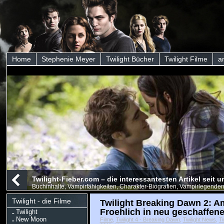
Home
Stephenie Meyer
Twilight Bücher
Twilight Filme
a
Twilight-Fieber.com – die interessantesten Artikel seit
Buchinhalte, Vampirfähigkeiten, Charakter-Biografien, Vampirlegenden
Twilight - die Filme
Twilight Breaking Dawn 2: A
Froehlich in neu geschaffen
Twilight
New Moon
Filme
,
Twilight 4 - Breaking Dawn
,
Twilight News
,
Tw