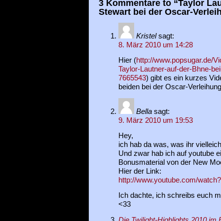
3 Kommentare to “Taylor Lau
Stewart bei der Oscar-Verlei
Kristel
sagt:
8. März 2010 um 14:28
Hier (
http://www.popsugar.de/Vi
Taylor-Lautner-auf-der-Bhne-be
7665543
) gibt es ein kurzes Vi
beiden bei der Oscar-Verleihung!
Bella
sagt:
9. März 2010 um 19:53
Hey,
ich hab da was, was ihr vielleich
Und zwar hab ich auf youtube e
Bonusmaterial von der New Mo
Hier der Link:
http://www.youtube.com/wat
Ich dachte, ich schreibs euch m
<33
Die Twilight-Highlights 2010 im 