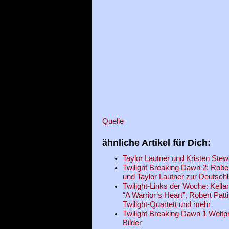
Quelle
ähnliche Artikel für Dich:
Taylor Lautner und Kristen Ste
Twilight Breaking Dawn 2: Rober
und Taylor Lautner zur Deutschl
Twilight-Links der Woche: Kella
“A Warrior’s Heart”, Robert Patt
Twilight-Quartett und mehr
Twilight Breaking Dawn 1 Weltp
Bilder