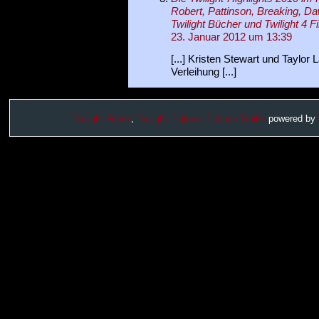
Robert, Pattinson, Breaking, Daw
Twilight Bücher und Twilight 4 F
23. Januar 2012 um 13:39
[...] Kristen Stewart und Taylor 
Verleihung [...]
Twilight Fieber
,
Twilight Eclipse,
Eclipse Trailer
powered by