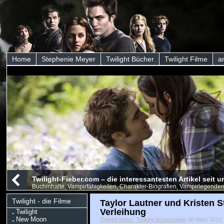
Home
Stephenie Meyer
Twilight Bücher
Twilight Filme
a
Twilight-Fieber.com – die interessantesten Artikel seit
Buchinhalte, Vampirfähigkeiten, Charakter-Biografien, Vampirlegenden
Twilight - die Filme
Taylor Lautner und Kristen S
Verleihung
Twilight
New Moon
Twilight News
,
Twilight Schauspieler
08 März 2010, i