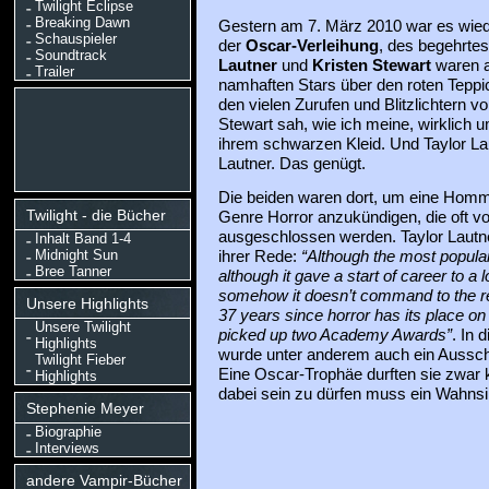
Twilight Eclipse
Breaking Dawn
Gestern am 7. März 2010 war es wiede
Schauspieler
der
Oscar-Verleihung
, des begehrtes
Soundtrack
Lautner
und
Kristen Stewart
waren a
Trailer
namhaften Stars über den roten Teppic
den vielen Zurufen und Blitzlichtern v
Stewart sah, wie ich meine, wirklich 
ihrem schwarzen Kleid. Und Taylor Laut
Lautner. Das genügt.
Die beiden waren dort, um eine Hom
Twilight - die Bücher
Genre Horror anzukündigen, die oft v
ausgeschlossen werden. Taylor Lautne
Inhalt Band 1-4
Midnight Sun
ihrer Rede:
“Although the most popular 
Bree Tanner
although it gave a start of career to a l
somehow it doesn’t command to the res
Unsere Highlights
37 years since horror has its place on
Unsere Twilight
picked up two Academy Awards”
. In 
Highlights
wurde unter anderem auch ein Aussch
Twilight Fieber
Eine Oscar-Trophäe durften sie zwar k
Highlights
dabei sein zu dürfen muss ein Wahnsi
Stephenie Meyer
Biographie
Interviews
andere Vampir-Bücher