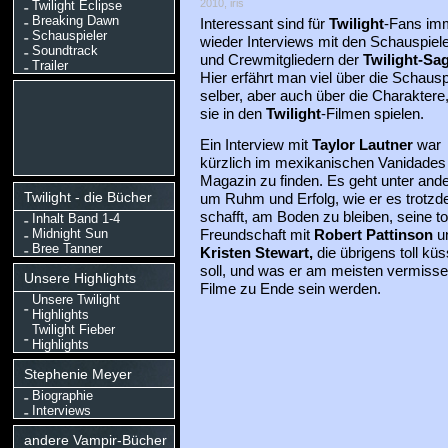
2010, iris
Twilight Eclipse
Breaking Dawn
Interessant sind für
Twilight
-Fans im
Schauspieler
wieder Interviews mit den Schauspiel
Soundtrack
und Crewmitgliedern der
Twilight-Sa
Trailer
Hier erfährt man viel über die Schausp
selber, aber auch über die Charaktere,
sie in den
Twilight
-Filmen spielen.
Ein Interview mit
Taylor Lautner
war
kürzlich im mexikanischen Vanidades
Magazin zu finden. Es geht unter and
Twilight - die Bücher
um Ruhm und Erfolg, wie er es trotz
schafft, am Boden zu bleiben, seine to
Inhalt Band 1-4
Midnight Sun
Freundschaft mit
Robert Pattinson
u
Bree Tanner
Kristen Stewart,
die übrigens toll kü
soll, und was er am meisten vermisse
Unsere Highlights
Filme zu Ende sein werden.
Unsere Twilight
Highlights
Twilight Fieber
Highlights
Stephenie Meyer
Biographie
Interviews
andere Vampir-Bücher