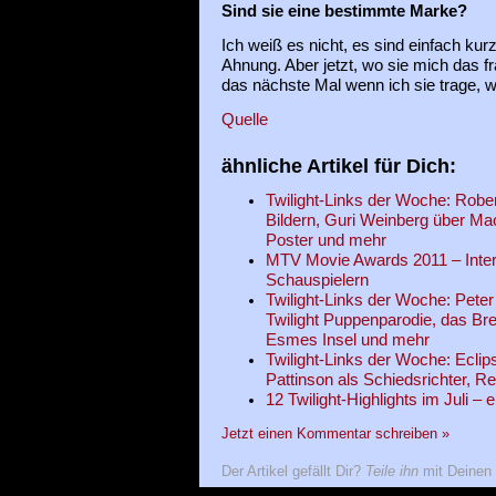
Sind sie eine bestimmte Marke?
Ich weiß es nicht, es sind einfach ku
Ahnung. Aber jetzt, wo sie mich das f
das nächste Mal wenn ich sie trage, w
Quelle
ähnliche Artikel für Dich:
Twilight-Links der Woche: Robe
Bildern, Guri Weinberg über Ma
Poster und mehr
MTV Movie Awards 2011 – Interv
Schauspielern
Twilight-Links der Woche: Peter 
Twilight Puppenparodie, das B
Esmes Insel und mehr
Twilight-Links der Woche: Eclip
Pattinson als Schiedsrichter,
12 Twilight-Highlights im Juli – 
Jetzt einen Kommentar schreiben »
Der Artikel gefällt Dir?
Teile ihn
mit Deinen 