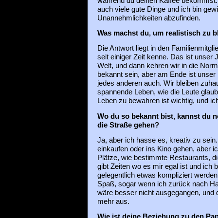
während du deinen Kaffee bekommst. A
auch viele gute Dinge und ich bin gewil
Unannehmlichkeiten abzufinden.
Was machst du, um realistisch zu b
Die Antwort liegt in den Familienmitgl
seit einiger Zeit kenne. Das ist unser 
Welt, und dann kehren wir in die Norm
bekannt sein, aber am Ende ist unser
jedes anderen auch. Wir bleiben zuha
spannende Leben, wie die Leute glau
Leben zu bewahren ist wichtig, und ich
Wo du so bekannt bist, kannst du 
die Straße gehen?
Ja, aber ich hasse es, kreativ zu sein.
einkaufen oder ins Kino gehen, aber 
Plätze, wie bestimmte Restaurants, di
gibt Zeiten wo es mir egal ist und ic
gelegentlich etwas kompliziert werde
Spaß, sogar wenn ich zurück nach Ha
wäre besser nicht ausgegangen, und d
mehr aus.
Wie ist deine Beziehung zu den Pa