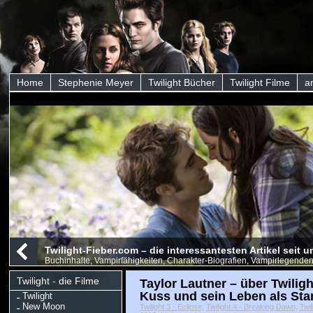
Home
Stephenie Meyer
Twilight Bücher
Twilight Filme
a
Twilight-Fieber.com – die interessantesten Artikel seit
Buchinhalte, Vampirfähigkeiten, Charakter-Biografien, Vampirlegenden
Twilight - die Filme
Taylor Lautner – über Twiligh
Kuss und sein Leben als Sta
Twilight
New Moon
Twilight 3 - Eclipse
,
Twilight 4 - Breaking Dawn
,
Twil