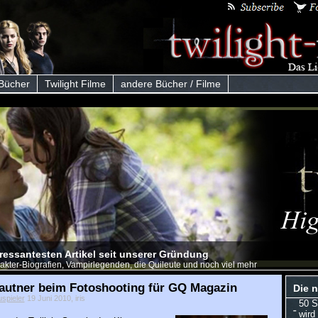
 Bücher
Twilight Filme
andere Bücher / Filme
eressantesten Artikel seit unserer Gründung
akter-Biografien, Vampirlegenden, die Quileute und noch viel mehr
Lautner beim Fotoshooting für GQ Magazin
Die n
uspieler
19 Juni 2010, iris
50 S
wird