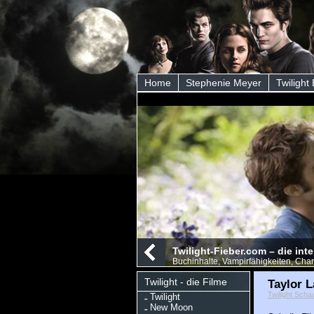
Home
Stephenie Meyer
Twilight
Twilight-Fieber.com – die int
Buchinhalte, Vampirfähigkeiten, Char
Twilight - die Filme
Taylor 
Twilight Scha
Twilight
New Moon