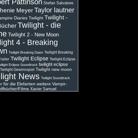
ert Pattinson
Stefan Salvatore
Taylor lautner
henie Meyer
Twilight -
ampire Diaries
Twilight
Twilight - die
Bücher
me
Twilight 2 - New Moon
light 4 - Breaking
wn
Twilight Breaking
Twilight Breaking Dawn
Twilight Eclipse
railer
Twilight Eclipse
twilight eclipse
ilight Eclipse Soundtrack
Twilight new moon
Twilight Gewinnspiel
light News
Twilight Soundtrack
 für die Elefanten
weitere Vampir-
lfbücher/Filme
Xavier Samuel