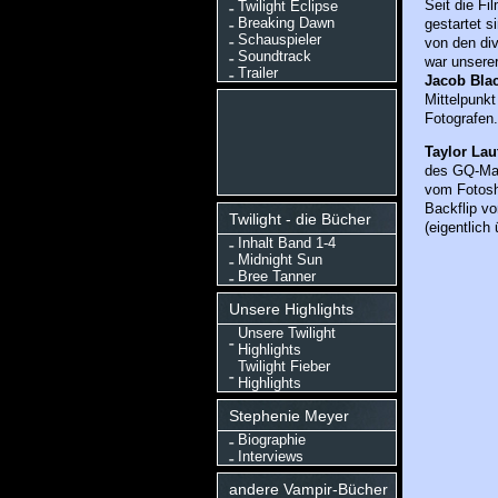
Seit die Fi
Twilight Eclipse
Breaking Dawn
gestartet s
Schauspieler
von den di
Soundtrack
war unsere
Trailer
Jacob Bla
Mittelpunkt
Fotografen.
Taylor Lau
des GQ-Mag
vom Fotosho
Backflip vo
Twilight - die Bücher
(eigentlich 
Inhalt Band 1-4
Midnight Sun
Bree Tanner
Unsere Highlights
Unsere Twilight
Highlights
Twilight Fieber
Highlights
Stephenie Meyer
Biographie
Interviews
andere Vampir-Bücher