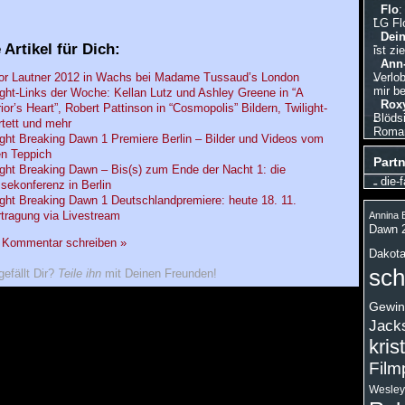
Flo
:
LG Fl
Dein
 Artikel für Dich:
ist zi
Ann-
or Lautner 2012 in Wachs bei Madame Tussaud’s London
Verlo
mir be
ight-Links der Woche: Kellan Lutz und Ashley Greene in “A
Roxy
ior’s Heart”, Robert Pattinson in “Cosmopolis” Bildern, Twilight-
Blödsi
tett und mehr
Roman,
ight Breaking Dawn 1 Premiere Berlin – Bilder und Videos vom
n Teppich
Partn
ight Breaking Dawn – Bis(s) zum Ende der Nacht 1: die
die-f
sekonferenz in Berlin
ight Breaking Dawn 1 Deutschlandpremiere: heute 18. 11.
tragung via Livestream
Annina B
Dawn 
n Kommentar schreiben »
Dakota
sch
gefällt Dir?
Teile ihn
mit Deinen Freunden!
Gewin
Jack
kris
Film
Wesley