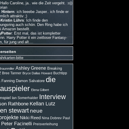
 Hallo Caroline, ja.. wie die Zeit vergeht. :o))
orian
 Hintern
: ich lieeebe Jasper.. ich finde er
emlich attraktiv ;)
Kristin Lührs
: Ich finde den
bungsring auch schön. Den Ring habe ich
i Amazon bestellt.
Potter
: Erst mal, das ist kompletter
nn. Harry Potter it ein zeitloser Fantasy-
 für jung und alt....
erseiten
ahrkarten-bitte
Ashley Greene
Breaking
raunmiller
2
Bree Tanner
Buchtipp
Bryce Dallas Howard
die
 Fanning
Damon Salvatore
auspieler
Elena Gilbert
Interview
nspiel
Ian Somerhalder
son Rathbone
Kellan Lutz
ten stewart
neue
projekte
Nikki Reed
Paul
Nina Dobrev
Peter Facinelli
Preisverleihung