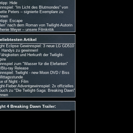
tipp: Hide
nnspiel: “Im Licht des Blutmondes” von
ette Peters – signierte Exemplare zu
nnen
tipp: Escape
len” nach dem Roman von Twilight-Autorin
henie Meyer – unsere Filmkritik
eliebtesten Artikel
ight Eclipse Gewinnspiel: 3 neue LG GD510
Handys zu gewinnen!
Fähigkeiten und Herkunft der Twilight-
ire
nnspiel zum "Wasser für die Elefanten"
Blu-ray Release
nnspiel: Twilight - new Moon DVD / Biss
Mittagsstunde
e of Night - Film
ight-Fieber Adventgewinnspiel: 2x offizielles
buch zu "Die Twilight-Saga: Breaking Dawn"
nnen
ght 4 Breaking Dawn Trailer: