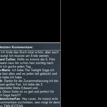
 letzten Kommentare:
: Ich finde das Buch total schön, aber auch
traurig! Ich musste am Ende weinen.
ard Cullen
: Hoffe es kommt der 6. Film
dwann raus bin schon fast süchtig nach
ht ich gucke jeden Tag...
e-Marie
: Ich liebe The Twilight Saga ich
 fast alles weil es jeden teil gebückt und
s habe ich habe...
ah
: Danke für die Zusammefassung ich bin
esen großer Fan. Ich liebe die 3
arsteller Bella Edward und...
a
: Diese Seite ist so geil und perfect für
ht-Saga fans!!!!
HeimlicherFan
: Hey Leutz, ihr müsst echt
kommentare sschreiben, wen mögt ihr denn
xx TWILIEITFAN