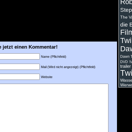
Rob
Step
The V
die 
Fil
Twi
e jetzt einen Kommentar!
Da
Dawn T
Name (Pflichtfeld)
DVD
Tw
trailer
Mail (Wird nicht angezeigt) (Pflichtfeld)
Twi
Website
Wasser
Werwo