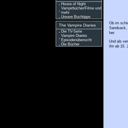
House of Night
Vampirbücher/Filme und
mehr
Unsere Buchtipps
Ob im schic
The Vampire Diaries
Sandsack,
Die TV-Serie
her.
Vampire Diaries
Episodenübersicht
Und als ve
Die Bücher
ihn ab 15. 