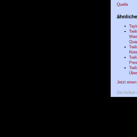
Quelle
ähnliche
Tayl
Twil
Warr
Quar
Twil
Rote
Twil
Pres
Twil
Über
Jetzt eine
Der Artikel 