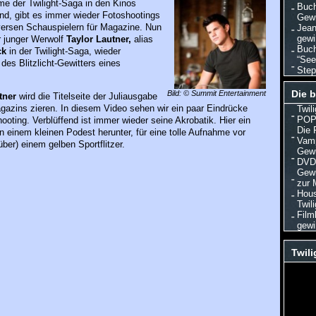
lme der Twilight-Saga in den Kinos
Buch
ind, gibt es immer wieder Fotoshootings
Gewi
versen Schauspielern für Magazine. Nun
Jean
gewi
r junger Werwolf
Taylor Lautner,
alias
Buch
ck
in der Twilight-Saga, wieder
“See
 des Blitzlicht-Gewitters eines
Step
Die b
Bild: © Summit Entertainment
tner
wird die Titelseite der Juliausgabe
azins zieren. In diesem Video sehen wir ein paar Eindrücke
Twil
POP 
oting. Verblüffend ist immer wieder seine Akrobatik. Hier ein
Die 
n einem kleinen Podest herunter, für eine tolle Aufnahme vor
Vamp
über) einem gelben Sportflitzer.
Gewi
DVD/
Gewi
zur 
Hous
Twil
Film
gewi
Twili