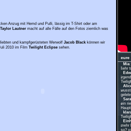
ken Anzug mit Hemd und Pulli, lässig im T-Shirt oder am
Taylor Lautner
macht auf alle Fälle auf den Fotos ziemlich was
rliebten und kampfgerüsteten Werwolf
Jacob Black
können wir
Juli 2010 im Film
Twilight Eclipse
sehen.
eure
Mia
sehr 
Edw
irgen
Twilig
Alic
wusste
gelele
Sar
ein ri
Hauptd
klar
Twilig
Ein
mehr 
so? x