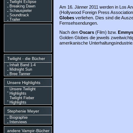
Twilight Eclipse
Breaking Dawn
Am 16. Jänner 2011 werden in Los A
Schauspieler
(Hollywood Foreign Press Association)
Soundtrack
Globes
verliehen. Dies sind die Ausz
Trailer
Fernsehsendungen.
Nach den
Oscars
(Film) bzw.
Emmy
Golden Globes die jeweils zweitwichti
amerikanische Unterhaltungsindustrie
Twilight - die Bücher
Inhalt Band 1-4
Midnight Sun
Bree Tanner
Unsere Highlights
Unsere Twilight
Highlights
Twilight Fieber
Highlights
Stephenie Meyer
Biographie
Interviews
andere Vampir-Bücher