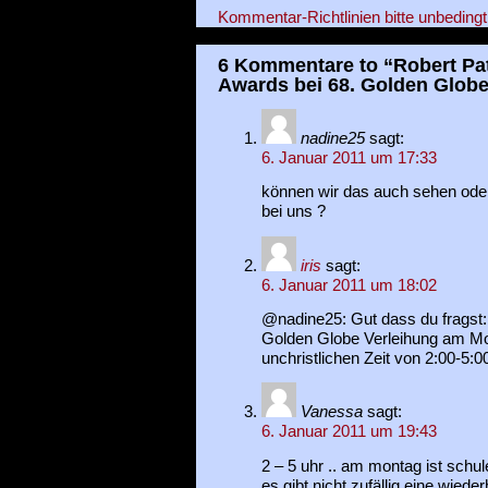
Kommentar-Richtlinien bitte unbedingt
6 Kommentare to “Robert Pat
Awards bei 68. Golden Glob
nadine25
sagt:
6. Januar 2011 um 17:33
können wir das auch sehen oder 
bei uns ?
iris
sagt:
6. Januar 2011 um 18:02
@nadine25: Gut dass du fragst:
Golden Globe Verleihung am Mo
unchristlichen Zeit von 2:00-5:0
Vanessa
sagt:
6. Januar 2011 um 19:43
2 – 5 uhr .. am montag ist schul
es gibt nicht zufällig eine wiede