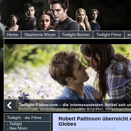
Home
Stephenie Meyer
Twilight Bücher
Twilight Filme
a
Twilight-Fieber.com – die interessantesten Artikel seit
Buchinhalte, Vampirfähigkeiten, Charakter-Biografien, Vampirlegenden
Twilight - die Filme
Robert Pattinson überreicht
Globes
Twilight
New Moon
Twilight Schauspieler
06 Januar 2011, iris