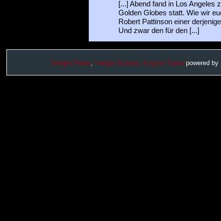
[...] Abend fand in Los Angeles 
Golden Globes statt. Wie wir euc
Robert Pattinson einer derjenige
Und zwar den für den [...]
Twilight Fieber
,
Twilight Eclipse,
Eclipse Trailer
powered by