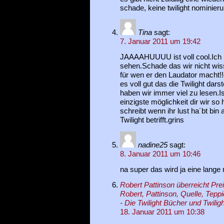
schade, keine twilight nominieru
Tina
sagt:
7. Januar 2011 um 19:42
JAAAAHUUUU ist voll cool.Ich 
sehen.Schade das wir nicht wi
für wen er den Laudator macht!!
es voll gut das die Twilight darst
haben wir immer viel zu lesen.Is
einzigste möglichkeit dir wir so 
schreibt wenn ihr lust ha´bt bin 
Twilight betrifft.grins
nadine25
sagt:
8. Januar 2011 um 10:46
na super das wird ja eine lange n
Robert Pattinson überreicht Pre
Robert, Pattinson, Quelle, Teppi
- Die Twilight Bücher und Twiligh
18. Januar 2011 um 10:38