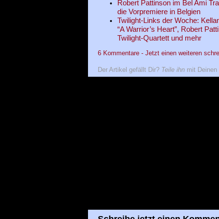
Robert Pattinson im Bel Ami Tra
die Vorpremiere in Belgien
Twilight-Links der Woche: Kella
“A Warrior’s Heart”, Robert Patt
Twilight-Quartett und mehr
6 Kommentare - Jetzt einen weiteren schre
Der Artikel gefällt Dir?
Teile ihn
mit Deinen 
Schreibe jetzt einen Kommen