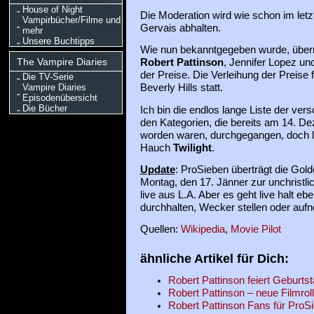
House of Night
Die Moderation wird wie schon im let
Vampirbücher/Filme und
Gervais abhalten.
mehr
Unsere Buchtipps
Wie nun bekanntgegeben wurde, übe
The Vampire Diaries
Robert Pattinson
, Jennifer Lopez u
der Preise. Die Verleihung der Preise 
Die TV-Serie
Vampire Diaries
Beverly Hills statt.
Episodenübersicht
Die Bücher
Ich bin die endlos lange Liste der ve
den Kategorien, die bereits am 14. 
worden waren, durchgegangen, doch lei
Hauch
Twilight
.
Update
: ProSieben überträgt die Gol
Montag, den 17. Jänner zur unchristli
live aus L.A. Aber es geht live halt eb
durchhalten, Wecker stellen oder auf
Quellen:
Wikipedia
,
Movie Pilot
ähnliche Artikel für Dich:
Robert Pattinson feiert Geburtst
Robert Pattinson – neue Filmrolle 
Robert Pattinson Fans für ProS