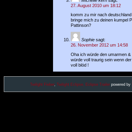
Michelle kern
sagt:
27. August 2010 um 18:12
komm zu mir nach deutschland 
bringe mich zu deinen kumpel Pe
Pattinson?
Sophie
sagt:
26. November 2012 um 14:58
Oha ich würde den umarmen & v
würde voll traurig sein wenn der
voll blöd !
Twilight Fieber
,
Twilight Eclipse,
Eclipse Trailer
powered by