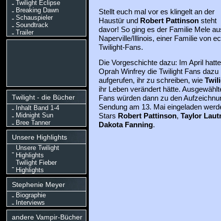
Twilight Eclipse
Breaking Dawn
Stellt euch mal vor es klingelt an der
Schauspieler
Haustür und
Robert Pattinson
steht
Soundtrack
davor! So ging es der Familie Mele au
Trailer
Naperville/Illinois, einer Familie von e
Twilight-Fans.
Die Vorgeschichte dazu: Im April hatte
Oprah Winfrey die Twilight Fans dazu
aufgerufen, ihr zu schreiben, wie
Twil
ihr Leben verändert hätte. Ausgewählt
Twilight - die Bücher
Fans würden dann zu den Aufzeichnung
Sendung am 13. Mai eingeladen werden.
Inhalt Band 1-4
Midnight Sun
Stars
Robert Pattinson
,
Taylor Laut
Bree Tanner
Dakota Fanning
.
Unsere Highlights
Unsere Twilight
Highlights
Twilight Fieber
Highlights
Stephenie Meyer
Biographie
Interviews
andere Vampir-Bücher