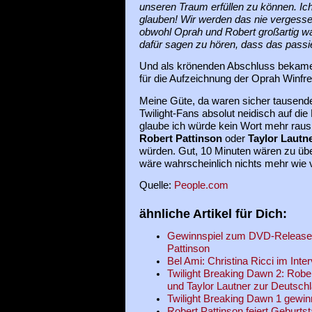
unseren Traum erfüllen zu können. Ic
glauben! Wir werden das nie vergess
obwohl Oprah und Robert großartig w
dafür sagen zu hören, dass das passier
Und als krönenden Abschluss bekame
für die Aufzeichnung der Oprah Winfr
Meine Güte, da waren sicher tausende
Twilight-Fans absolut neidisch auf die 
glaube ich würde kein Wort mehr rausb
Robert Pattinson
oder
Taylor Lautn
würden. Gut, 10 Minuten wären zu üb
wäre wahrscheinlich nichts mehr wie v
Quelle:
People.com
ähnliche Artikel für Dich:
Gewinnspiel zum DVD-Release 
Pattinson
Bel Ami: Christina Ricci im Inte
Twilight Breaking Dawn 2: Rober
und Taylor Lautner zur Deutschl
Twilight Breaking Dawn 1 gewi
Robert Pattinson feiert Geburtst