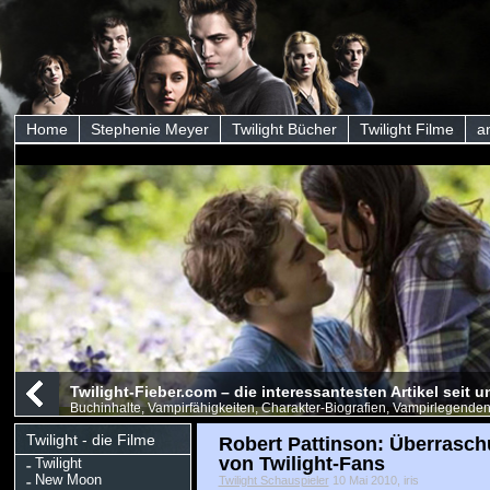
Home
Stephenie Meyer
Twilight Bücher
Twilight Filme
a
Twilight-Fieber.com – die interessantesten Artikel seit
Buchinhalte, Vampirfähigkeiten, Charakter-Biografien, Vampirlegenden
Twilight - die Filme
Robert Pattinson: Überrasc
von Twilight-Fans
Twilight
New Moon
Twilight Schauspieler
10 Mai 2010, iris