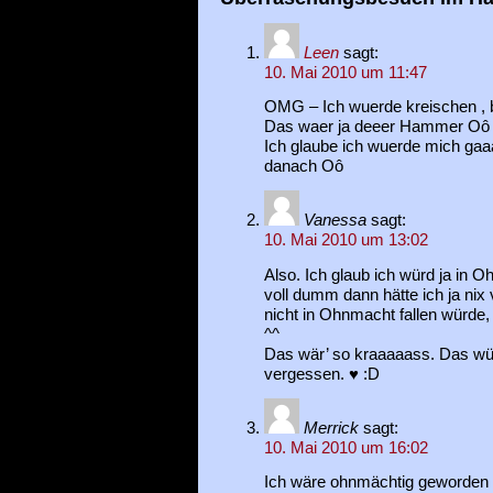
Leen
sagt:
10. Mai 2010 um 11:47
OMG – Ich wuerde kreischen ,
Das waer ja deeer Hammer Oô
Ich glaube ich wuerde mich gaa
danach Oô
Vanessa
sagt:
10. Mai 2010 um 13:02
Also. Ich glaub ich würd ja in 
voll dumm dann hätte ich ja nix
nicht in Ohnmacht fallen würde,
^^
Das wär’ so kraaaaass. Das wür
vergessen. ♥ :D
Merrick
sagt:
10. Mai 2010 um 16:02
Ich wäre ohnmächtig geworden