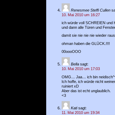
Renesmee Steffi Cullen
sa
10. Mai 2010 um 16:27
ich würde voll SCHREIEN und
und dann alle Türen und Fenster 
damit sie nie nie nie wieder rau
ohman haben die GLÜCK.!!!!
00oooOOO
Bella
sagt:
10. Mai 2010 um 17:03
OMG… Jaa… ich bin neidisch^
Ich hoffe, ich würde nicht weine
ruiniert xD
Aber das ist echt unglaublich.
<3
Kati
sagt:
11. Mai 2010 um 19:34