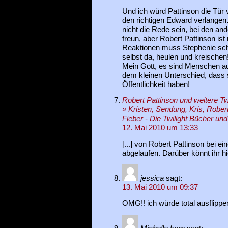
Und ich würd Pattinson die Tür
den richtigen Edward verlangen
nicht die Rede sein, bei den an
freun, aber Robert Pattinson ist 
Reaktionen muss Stephenie sch
selbst da, heulen und kreischen
Mein Gott, es sind Menschen aus
dem kleinen Unterschied, dass s
Öffentlichkeit haben!
Robert Pattinson und weitere Tw
» Kristen, Sendung, Kris, Robert
Fieber - Die Twilight Bücher und
12. Mai 2010 um 13:33
[...] von Robert Pattinson bei ei
abgelaufen. Darüber könnt ihr hi
jessica
sagt:
13. Mai 2010 um 09:37
OMG!! ich würde total ausflippe