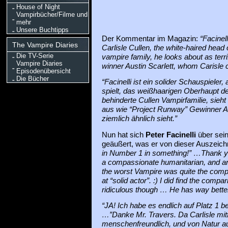
House of Night
Vampirbücher/Filme und
mehr
Unsere Buchtipps
Der Kommentar im Magazin:
“
Facinell
The Vampire Diaries
Carlisle Cullen, the white-haired head 
Die TV-Serie
vampire family, he looks about as ter
Vampire Diaries
winner Austin Scarlett, whom Carisle 
Episodenübersicht
Die Bücher
“Facinelli ist ein solider
Schauspieler, 
spielt, das weißhaarigen Oberhaupt d
behinderte Cullen Vampirfamilie, sieht
aus wie “Project Runway” Gewinner Aus
ziemlich ähnlich sieht.”
Nun hat sich
Peter Facinelli
über sei
geäußert, was er von dieser Auszeich
in Number 1 in something!” …Thank you
a compassionate humanitarian, and ant
the worst Vampire was quite the comp
at “solid actor”. :) I did find the compar
ridiculous though … He has way bette
“JA! Ich habe es endlich auf Platz 1 b
…”Danke Mr. Travers. Da Carlisle mit
menschenfreundlich, und von Natur au