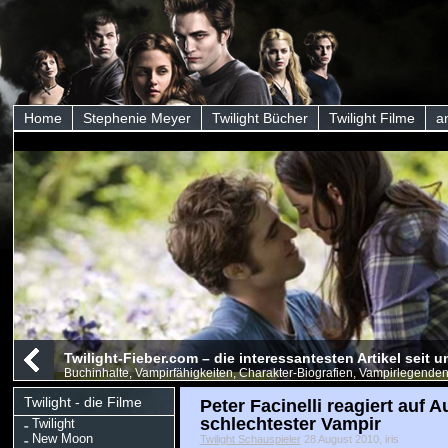
Home
Stephenie Meyer
Twilight Bücher
Twilight Filme
a
Twilight-Fieber.com – die interessantesten Artikel seit
Buchinhalte, Vampirfähigkeiten, Charakter-Biografien, Vampirlegenden
Twilight - die Filme
Peter Facinelli reagiert auf 
schlechtester Vampir
Twilight
New Moon
Twilight Schauspieler
28 August 2010, iris