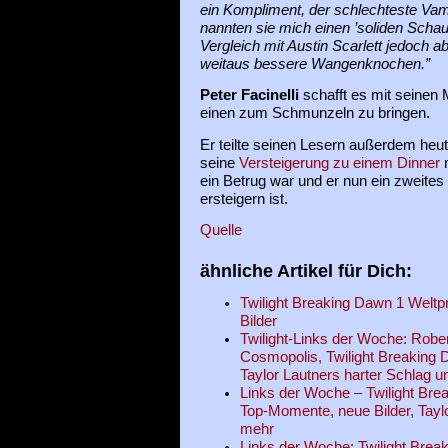
ein Kompliment, der schlechteste Vam
nannten sie mich einen ’soliden Schaus
Vergleich mit Austin Scarlett jedoch a
weitaus bessere Wangenknochen.”
Peter Facinelli
schafft es mit seinen
einen zum Schmunzeln zu bringen.
Er teilte seinen Lesern außerdem heut
seine
Versteigerung zu einem Dinner
m
ein Betrug war und er nun ein zweites
ersteigern ist.
Quelle
ähnliche Artikel für Dich:
Twilight Breaking Dawn 1 Weltp
Bilder
Twilight-Links der Woche: Rober
Cosmopolis, Twilight Breaking D
Taylor Lautners harter Schlag 
Links der Woche – Twilight Bre
Top-Momente, neue Bilder, Taylo
mehr
Links der Woche: Twilight Brea