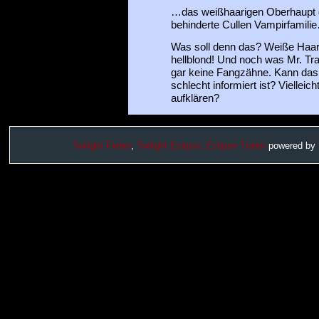
…das weißhaarigen Oberhaupt 
behinderte Cullen Vampirfamili
Was soll denn das? Weiße Haar
hellblond! Und noch was Mr. Tr
gar keine Fangzähne. Kann das
schlecht informiert ist? Vielleic
aufklären?
Twilight Fieber
,
Twilight Eclipse,
Eclipse Trailer
powered by