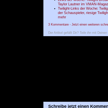
Taylor Lautner im VMAN-Magazi
Twilight-Links der Woche: Twilig
der Schauspieler, riesige Twili
mehr
3 Kommentare - Jetzt einen weiteren schre
Der Artikel gefällt Dir?
Teile ihn
mit Deinen 
Schreibe jetzt einen Kommen