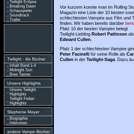
Twilight Eclipse
Breaking Dawn
Vor kurzem konnte man im Rolling St
Schauspieler
Magazin eine Liste der 10 besten sow
Soundtrack
schlechtesten Vampire aus Film und 
Trailer
finden. Wir haben bereits darüber
beri
Platz 10 der besten Vampire belegt
Twilight-Liebling
Robert Pattinson
als
Edward Cullen
.
Platz 1 der schlechtesten Vampire gin
Peter Facinelli
für seine Rolle als
Car
Twilight - die Bücher
Cullen
in der
Twilight-Saga
. Dazu äuß
Inhalt Band 1-4
Midnight Sun
Bree Tanner
Unsere Highlights
Unsere Twilight
Highlights
Twilight Fieber
Highlights
Stephenie Meyer
Biographie
Interviews
andere Vampir-Bücher