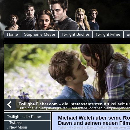
Home
Stephenie Meyer
Twilight Bücher
Twilight Filme
a
Twilight-Fieber.com – die interessantesten Artikel seit
Buchinhalte, Vampirfähigkeiten, Charakter-Biografien, Vampirlegenden
Twilight - die Filme
Michael Welch über seine Rol
Dawn und seinen neuen Film
Twilight
New Moon
Twilight 4 - Breaking Dawn
,
Twilight Schauspieler
22