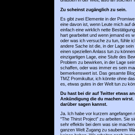
draußen in der Welt, also an solchen 
Zu scheinst zugänglich zu sein.
Es gibt zwei Elemente in der Promiwel
eine davon ist, wenn Leute mich auf d
einfach eine wirklich nette Bestätigung 
hart gearbeitet und wenn jemand es w
oder was ich versuche zu tun, fühle ic
andere Sache ist die, in der Lage sein
einen speziellen Anlass tun zu können,
einzigartigen Lage, eine Stufe des Bew
Problem zu bewirken, in der Lage sei
schaffen, oder was immer es sein mag, 
bemerkenswert ist. Das gesamte Blo
TMZ Promikultur, ich könnte ohne d
es, etwas gutes in der Welt tun zu kö
Du hast bei dir auf Twitter etwas a
Ankündigung die du machen wirst. I
darüber sagen kannst.
Ja. Ich habe vor kurzem angefangen m
“The Thirst Project” zu arbeiten. Sie s
sehr effektiv bei dem was sie machen
ganzen Welt Zugang zu sauberem Was