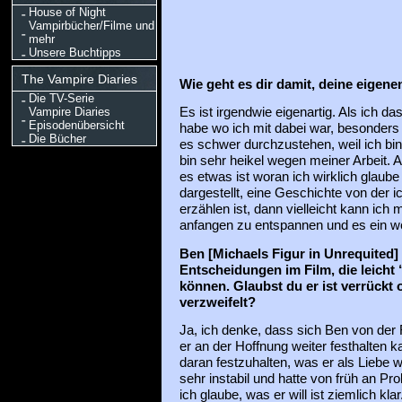
House of Night
Vampirbücher/Filme und
mehr
Unsere Buchtipps
The Vampire Diaries
Wie geht es dir damit, deine eigen
Die TV-Serie
Vampire Diaries
Es ist irgendwie eigenartig. Als ich d
Episodenübersicht
habe wo ich mit dabei war, besonders 
Die Bücher
es schwer durchzustehen, weil ich bin 
bin sehr heikel wegen meiner Arbeit. 
es etwas ist woran ich wirklich glaube
dargestellt, eine Geschichte von der i
erzählen ist, dann vielleicht kann ich
anfangen zu entspannen und es ein w
Ben [Michaels Figur in Unrequited] t
Entscheidungen im Film, die leicht
können. Glaubst du er ist verrückt 
verzweifelt?
Ja, ich denke, dass sich Ben von der R
er an der Hoffnung weiter festhalten 
daran festzuhalten, was er als Liebe 
sehr instabil und hatte von früh an P
ich glaube, was er will ist ziemlich kla