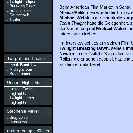
Twilight Eclipse
Breaking Dawn
Beim American Film Market in Santa
Schauspieler
Monica/Kalifornien wurde der Film
Unr
Soundtrack
Michael Welch
in der Hauptrolle vorg
Trailer
Team Twilight
hatte die Gelegenheit, s
der Vorführung mit
Michael Welch
für
Interview zu treffen.
Im Interview geht es um seinen Film
U
Twilight Breaking Dawn
, seine Filmf
Newton
in der Twilight Saga, diverse
Twilight - die Bücher
Rollen, die er schon gespielt hat, und 
an dem er mitarbeitet.
Inhalt Band 1-4
Midnight Sun
Bree Tanner
Unsere Highlights
Unsere Twilight
Highlights
Twilight Fieber
Highlights
Stephenie Meyer
Biographie
Interviews
andere Vampir-Bücher