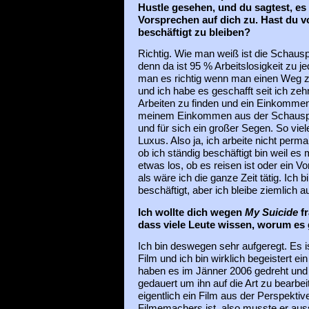
Hustle gesehen, und du sagtest, e
Vorsprechen auf dich zu. Hast du v
beschäftigt zu bleiben?
Richtig. Wie man weiß ist die Schauspie
denn da ist 95 % Arbeitslosigkeit zu 
man es richtig wenn man einen Weg z
und ich habe es geschafft seit ich z
Arbeiten zu finden und ein Einkommen
meinem Einkommen aus der Schauspiel
und für sich ein großer Segen. So vie
Luxus. Also ja, ich arbeite nicht perma
ob ich ständig beschäftigt bin weil es
etwas los, ob es reisen ist oder ein Vo
als wäre ich die ganze Zeit tätig. Ich 
beschäftigt, aber ich bleibe ziemlich a
Ich wollte dich wegen
My Suicide
fr
dass viele Leute wissen, worum es 
Ich bin deswegen sehr aufgeregt. Es is
Film und ich bin wirklich begeistert ein
haben es im Jänner 2006 gedreht und 
gedauert um ihn auf die Art zu bearbeit
eigentlich ein Film aus der Perspekti
Filmemachers ist, also musste er aus