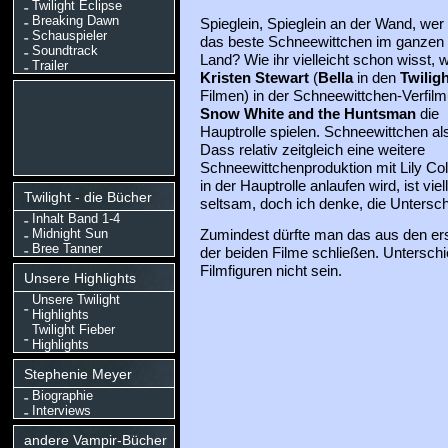
Twilight Eclipse
Breaking Dawn
Spieglein, Spieglein an der Wand, wer
Schauspieler
das beste Schneewittchen im ganzen
Soundtrack
Land? Wie ihr vielleicht schon wisst, w
Trailer
Kristen Stewart
(
Bella
in den
Twiligh
Filmen) in der Schneewittchen-Verfil
Snow White and the Huntsman
die
Hauptrolle spielen. Schneewittchen al
Dass relativ zeitgleich eine weitere
Schneewittchenproduktion mit Lily Col
in der Hauptrolle anlaufen wird, ist viel
Twilight - die Bücher
seltsam, doch ich denke, die Untersc
Inhalt Band 1-4
Midnight Sun
Zumindest dürfte man das aus den erst
Bree Tanner
der beiden Filme schließen. Unterschi
Filmfiguren nicht sein.
Unsere Highlights
Unsere Twilight
Highlights
Twilight Fieber
Highlights
Stephenie Meyer
Biographie
Interviews
andere Vampir-Bücher