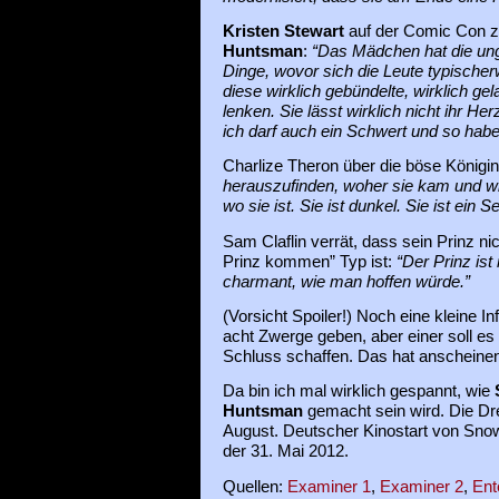
Kristen Stewart
auf der Comic Con 
Huntsman
:
“Das Mädchen hat die ungl
Dinge, wovor sich die Leute typischerw
diese wirklich gebündelte, wirklich ge
lenken. Sie lässt wirklich nicht ihr He
ich darf auch ein Schwert und so habe
Charlize Theron über die böse Königi
herauszufinden, woher sie kam und wi
wo sie ist. Sie ist dunkel. Sie ist ein Ser
Sam Claflin verrät, dass sein Prinz ni
Prinz kommen” Typ ist:
“Der Prinz ist
charmant, wie man hoffen würde.”
(Vorsicht Spoiler!) Noch eine kleine 
acht Zwerge geben, aber einer soll es
Schluss schaffen. Das hat anscheinen
Da bin ich mal wirklich gespannt, wie
Huntsman
gemacht sein wird. Die Dr
August. Deutscher Kinostart von Sno
der 31. Mai 2012.
Quellen:
Examiner 1
,
Examiner 2
,
Ent