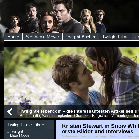
Home
Stephenie Meyer
Twilight Bücher
Twilight Filme
a
Twilight-Fieber.com – die interessantesten Artikel seit
Buchinhalte, Vampirfähigkeiten, Charakter-Biografien, Vampirlegenden
Twilight - die Filme
Kristen Stewart in Snow Whi
erste Bilder und Interviews
Twilight
New Moon
Schneewittchen und der Jäger
,
Twilight Schauspiel