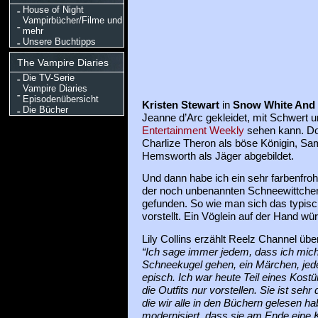
House of Night
Vampirbücher/Filme und
mehr
Unsere Buchtipps
The Vampire Diaries
Die TV-Serie
Vampire Diaries
Episodenübersicht
Kristen Stewart
in
Snow White And
Die Bücher
Jeanne d’Arc gekleidet, mit Schwert u
Entertainment Weekly
sehen kann. Dor
Charlize Theron als böse Königin, Sam
Hemsworth als Jäger abgebildet.
Und dann habe ich ein sehr farbenfrohe
der noch unbenannten Schneewittche
gefunden. So wie man sich das typis
vorstellt. Ein Vöglein auf der Hand wür
Lily Collins erzählt Reelz Channel übe
“Ich sage immer jedem, dass ich mich f
Schneekugel gehen, ein Märchen, jede
episch. Ich war heute Teil eines Kost
die Outfits nur vorstellen. Sie ist seh
die wir alle in den Büchern gelesen ha
modernisiert, dass sie am Ende eine K