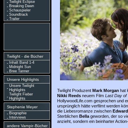
Twilight Eclipse
Breaking Dawn
Schauspieler
Soundtrack
Trailer
Twilight - die Bücher
Inhalt Band 1-4
Midnight Sun
Bree Tanner
Unsere Highlights
Unsere Twilight
Highlights
Twilight Produzent
Mark Morgan
hat 
Twilight Fieber
Nikki Reeds
neuem Film
Last Day o
Highlights
HollywoodLife.com gesprochen und er
ursprünglich hätte verfilmt werden kö
Stephenie Meyer
die Liebesromanze zwischen
Edwar
Biographie
Sterblichen
Bella
geworden, der so vie
Interviews
anzieht, sondern ein beinharter Action
andere Vampir-Bücher