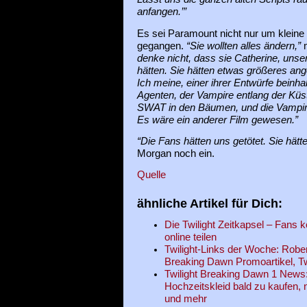
anfangen.’”
Es sei Paramount nicht nur um kleine
gegangen.
“Sie wollten alles ändern,”
m
denke nicht, dass sie Catherine, unse
hätten. Sie hätten etwas größeres ang
Ich meine, einer ihrer Entwürfe beinha
Agenten, der Vampire entlang der Küst
SWAT in den Bäumen, und die Vampir
Es wäre ein anderer Film gewesen.”
“Die Fans hätten uns getötet. Sie hätte
Morgan noch ein.
Quelle
ähnliche Artikel für Dich:
Die Twilight Zeitkapsel – Fans
online teilen
Twilight-Links der Woche: Rober
Breaking Dawn Promoartikel, Tw
Twilight Breaking Dawn 1 News:
Hochzeitskleid bald zu kaufen,
und mehr