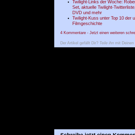
Twilight-Links der Woche: Robe
Set, aktuelle Twilight-Twitterlis
DVD und mehr
Twilight-Kuss unter Top 10 der
Filmgeschichte
4 Kommentare - Jetzt einen weiteren schre
Der Artikel gefällt Dir?
Teile ihn
mit Deinen 
Schreibe jetzt einen Kommen