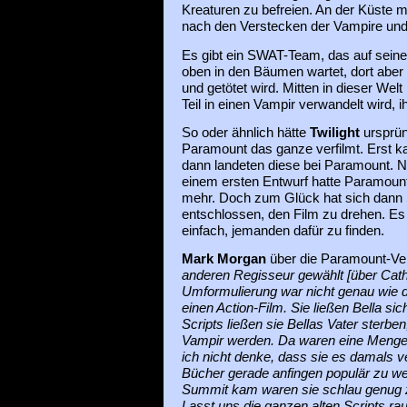
Kreaturen zu befreien. An der Küste m
nach den Verstecken der Vampire und 
Es gibt ein SWAT-Team, das auf seine
oben in den Bäumen wartet, dort abe
und getötet wird. Mitten in dieser Welt
Teil in einen Vampir verwandelt wird, ih
So oder ähnlich hätte
Twilight
ursprün
Paramount das ganze verfilmt. Erst k
dann landeten diese bei Paramount.
einem ersten Entwurf hatte Paramount
mehr. Doch zum Glück hat sich dann
entschlossen, den Film zu drehen. Es w
einfach, jemanden dafür zu finden.
Mark Morgan
über die Paramount-Ve
anderen Regisseur gewählt [über Cath
Umformulierung war nicht genau wie 
einen Action-Film. Sie ließen Bella sic
Scripts ließen sie Bellas Vater sterben
Vampir werden. Da waren eine Menge 
ich nicht denke, dass sie es damals v
Bücher gerade anfingen populär zu wer
Summit kam waren sie schlau genug z
Lasst uns die ganzen alten Scripts ra