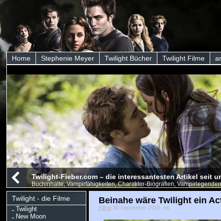
Home
Stephenie Meyer
Twilight Bücher
Twilight Filme
a
Twilight-Fieber.com – die interessantesten Artikel seit
Buchinhalte, Vampirfähigkeiten, Charakter-Biografien, Vampirlegenden
Twilight - die Filme
Beinahe wäre Twilight ein Ac
Filme
30 September 2010, iris
Twilight
New Moon