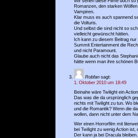
Wir sehen diese Filme doch so
Romanzen, den starken Wölfen 
Vampiren.
Klar muss es auch spannend sein
die Volturis.
Und selbst die sind nicht so s
vielleicht gewünscht hätten.
Ich kann zu diesem Beitrag nur
Summit Entertainment die Rec
und nicht Paramount.
Glaube auch nicht das Stephan
hätte wenn man ihre schönen Büc
Robfan
sagt:
1. Oktober 2010 um 18:49
Beinahe wäre Twilight ein Actio
Das was die da ursprünglich gep
nichts mit Twilight zu tun. Wo b
und die Romantik? Wenn die das
wollen, dann nicht unter dem Na
Wer einen Horrorfilm mit literwe
bei Twilight zu wenig Action ist
Der kann ja bei Dracula bleibe