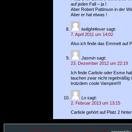
auf jeden Fall – ja !
Aber Robert Pattinson in der Wir
Aber er hat etwas !
twilight4ever
sagt:
7. April 2011 um 14:02
Also ich finde das Emmett auf P
Jasmin
sagt:
23. Dezember 2012 um 22:19
Ich finde Carlisle oder Esme hab
tauchen zwar nicht regelmäßig 
trotzdem coole Vampire!!!!
Lo
sagt:
2. Februar 2013 um 13:15
Carlisle gehört auf Platz 2 hinter
Twilight Fieber
,
Twilight Eclipse,
Eclipse Trailer
powered by