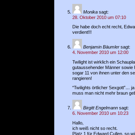
Monika
sagt:
28. Oktober 2010 um 07:10
Die habe doch echt recht, Edwar
verdient!!!
Benjamin Bäumler
sagt:
4. November 2010 um 12:00
Twilight ist wirklich ein Schaup
gutaussehender Männer sowie 
sogar 11 von ihnen unter den se
rangieren!
“Twilights örtlicher Sexgott”… j
muss man nicht mehr braun gebr
Birgitt Engelmann
sagt:
6. November 2010 um 10:23
Hallo,
ich weiß nicht so recht.
Platz 1 für Edward Cullen, so w