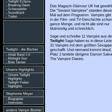
Twilight Eclipse
Breaking Dawn
Das Magazin
Glamour UK
hat gewählt
Schauspieler
Die “Sexiest Vampires” standen diese
Soundtrack
Mal auf dem Programm. Vampire gibt 
Trailer
in der Film- und TV-Geschichte schon
ganze Menge, und nicht alle sind nur
blutrünstig und schrecklich.
Sage und schreibe 11 Vampire aus de
Twilight
-Saga haben es in diese Liste
31 Vampire mit dem größten Sexappe
Twilight - die Bücher
geschafft. Und niemand kommt drauf, we
Platz 2 landete übrigens Damon Salva
Inhalt Band 1-4
Midnight Sun
The Vampire Diaries.
Bree Tanner
Unsere Highlights
Unsere Twilight
Highlights
Twilight Fieber
Highlights
Stephenie Meyer
Biographie
Interviews
andere Vampir-Bücher