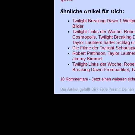
ähnliche Artikel für Dich:
Twilight Breaking Dawn 1 Weltp
Bilder
Twilight-Links der Woche: Rober
Cosmopolis, Twilight Breaking D
Taylor Lautners harter Schlag 
Die Filme der Twilight-Schauspi
Robert Pattinson, Taylor Lautner
Jimmy Kimmel
Twilight-Links der Woche: Rober
Breaking Dawn Promoartikel, Tw
10 Kommentare - Jetzt einen weiteren sch
Der Artikel gefällt Dir?
Teile ihn
mit Deinen 