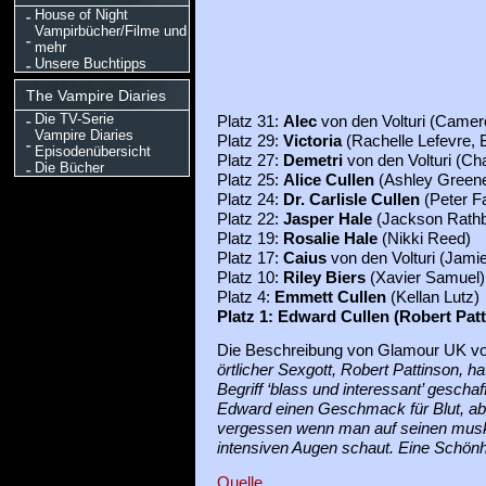
House of Night
Vampirbücher/Filme und
mehr
Unsere Buchtipps
The Vampire Diaries
Die TV-Serie
Platz 31:
Alec
von den Volturi (Camer
Vampire Diaries
Platz 29:
Victoria
(Rachelle Lefevre,
Episodenübersicht
Platz 27:
Demetri
von den Volturi (Ch
Die Bücher
Platz 25:
Alice Cullen
(Ashley Green
Platz 24:
Dr. Carlisle Cullen
(Peter Fa
Platz 22:
Jasper Hale
(Jackson Rath
Platz 19:
Rosalie Hale
(Nikki Reed)
Platz 17:
Caius
von den Volturi (Jam
Platz 10:
Riley Biers
(Xavier Samuel)
Platz 4:
Emmett Cullen
(Kellan Lutz)
Platz 1: Edward Cullen (Robert Pat
Die Beschreibung von Glamour UK v
örtlicher Sexgott, Robert Pattinson, h
Begriff ‘blass und interessant’ geschaf
Edward einen Geschmack für Blut, aber 
vergessen wenn man auf seinen musk
intensiven Augen schaut. Eine Schön
Quelle