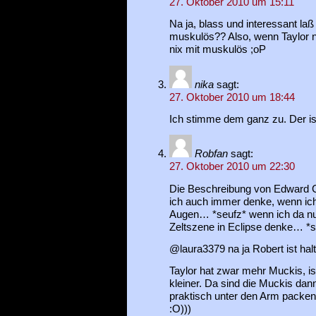
27. Oktober 2010 um 15:11
Na ja, blass und interessant laß 
muskulös?? Also, wenn Taylor ne
nix mit muskulös ;oP
nika
sagt:
27. Oktober 2010 um 18:44
Ich stimme dem ganz zu. Der ist
Robfan
sagt:
27. Oktober 2010 um 22:30
Die Beschreibung von Edward Cul
ich auch immer denke, wenn ich
Augen… *seufz* wenn ich da nur
Zeltszene in Eclipse denke… *
@laura3379 na ja Robert ist hal
Taylor hat zwar mehr Muckis, is
kleiner. Da sind die Muckis dan
praktisch unter den Arm packen k
:O)))