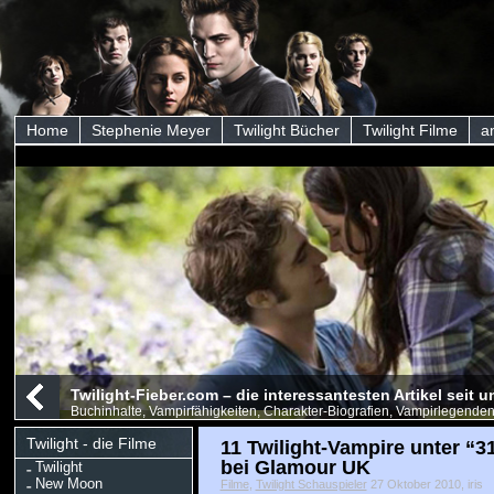
Home
Stephenie Meyer
Twilight Bücher
Twilight Filme
a
Twilight-Fieber.com – die interessantesten Artikel seit
Buchinhalte, Vampirfähigkeiten, Charakter-Biografien, Vampirlegenden
Twilight - die Filme
11 Twilight-Vampire unter “3
bei Glamour UK
Twilight
New Moon
Filme
,
Twilight Schauspieler
27 Oktober 2010, iris