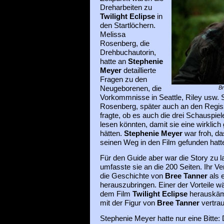
Dreharbeiten zu
Twilight Eclipse
in
den Startlöchern.
Melissa
Rosenberg, die
Drehbuchautorin,
hatte an
Stephenie
Meyer
detaillierte
Fragen zu den
Neugeborenen, die
Br
Vorkommnisse in Seattle, Riley usw. S
Rosenberg, später auch an den Regiss
fragte, ob es auch die drei Schauspiel
lesen könnten, damit sie eine wirklich 
hätten.
Stephenie Meyer
war froh, da
seinen Weg in den Film gefunden hatt
Für den Guide aber war die Story zu 
umfasste sie an die 200 Seiten. Ihr V
die Geschichte von
Bree Tanner
als 
herauszubringen. Einer der Vorteile 
dem Film
Twilight Eclipse
herauskäm
mit der Figur von
Bree Tanner
vertra
Stephenie Meyer hatte nur eine Bitte: 