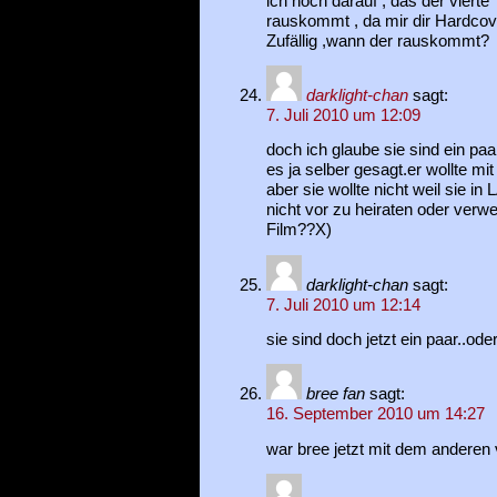
ich noch darauf , das der vierte
rauskommt , da mir dir Hardcove
Zufällig ,wann der rauskommt?
darklight-chan
sagt:
7. Juli 2010 um 12:09
doch ich glaube sie sind ein paa
es ja selber gesagt.er wollte mi
aber sie wollte nicht weil sie in
nicht vor zu heiraten oder verw
Film??X)
darklight-chan
sagt:
7. Juli 2010 um 12:14
sie sind doch jetzt ein paar..ode
bree fan
sagt:
16. September 2010 um 14:27
war bree jetzt mit dem andere