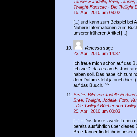
Tanner » Jodelle, Bree, Tanner, 
Twilight-Fanseite - Die Twilight 
19. April 2010 um 09:02
[...] und kann zum Beispiel bei
Nähere Informationen zum Buch 
unserer früheren Artikel [...]
Vanessa
sagt:
23. April 2010 um 14:37
Ich freue mich schon auf das B
Ich weiß, das es am 5. Juni ra
haben soll. Das habe ich zumind
dem Datum steht ja auch hier ;) 
auf das Buuch. ^^
Erstes Bild von Jodelle Ferland
Bree, Twilight, Jodelle, Foto, V
- Die Twilight Bücher und Twiligh
29. April 2010 um 09:03
[...] – Das kurze zweite Leben 
bereits ausführlich über dieses B
Bree Tanner findet ihr in unser e