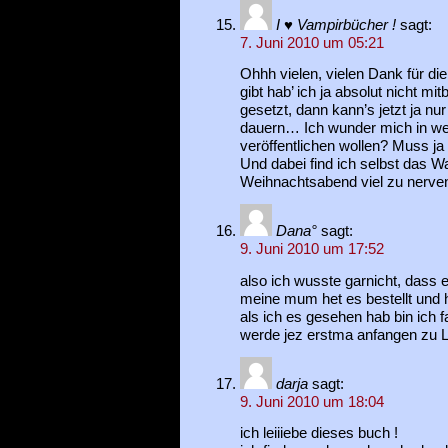
I ♥ Vampirbücher !
sagt:
7. Juni 2010 um 05:21
Ohhh vielen, vielen Dank für die
gibt hab’ ich ja absolut nicht 
gesetzt, dann kann’s jetzt ja n
dauern… Ich wunder mich in we
veröffentlichen wollen? Muss ja 
Und dabei find ich selbst das W
Weihnachtsabend viel zu nerven
Dana°
sagt:
9. Juni 2010 um 17:52
also ich wusste garnicht, dass
meine mum het es bestellt und h
als ich es gesehen hab bin ich 
werde jez erstma anfangen zu
darja
sagt:
9. Juni 2010 um 18:04
ich leiiiebe dieses buch !