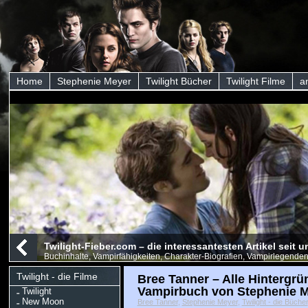
Home
Stephenie Meyer
Twilight Bücher
Twilight Filme
a
Twilight-Fieber.com – die interessantesten Artikel seit
Buchinhalte, Vampirfähigkeiten, Charakter-Biografien, Vampirlegenden
Twilight - die Filme
Bree Tanner – Alle Hintergr
Vampirbuch von Stephenie 
Twilight
New Moon
Bree Tanner
,
Stephenie Meyer
,
Twilight - die Bücher