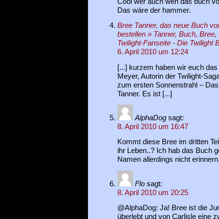
Cool wer auch wen das buch von
Das wäre der hammer.
Bree Tanner, das neue Buch vo
bestellen » Tanner, Buch, Bree,
Twilight-Fanseite - Die Twilight 
6. April 2010 um 12:24
[...] kurzem haben wir euch da
Meyer, Autorin der Twilight-Saga,
zum ersten Sonnenstrahl – Das
Tanner. Es ist [...]
AlphaDog
sagt:
8. April 2010 um 16:47
Kommt diese Bree im dritten Teil
ihr Leben..? Ich hab das Buch 
Namen allerdings nicht erinnern
Flo
sagt:
8. April 2010 um 20:25
@AlphaDog: Ja! Bree ist die Ju
überlebt und von Carlisle eine