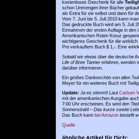
kostenloses Geschenk für alle
Twilig
schon Unmengen ihrer Bücher gekauft h
als Extra für sie selbst und dann für 
Vom 7. Juni bis 5. Juli 2010 kann ma
Das gedruckte Buch wird am 5. Juli 20
Einnahmen der ersten Auflage in den
Amerikanischen Roten Kreuz gespend
wichtigeres Geschenk für die wirklich
Pro verkauftem Buch $ 1,-. Eine wirkli
Sobald wir etwas über die deutsche 
Life of Bree Tanner
erfahren, werden wi
darüber informieren.
Ein großes Dankeschön von allen Twil
Meyer für ein weiteres Buch mit Twiligh
Update:
Ja es stimmt! Laut
Carlsen V
mit der amerikanischen Ausgabe auch
7:00 Uhr erscheinen. Es wird den Tite
Sonnenstrahl – Das kurze zweite Leb
Das Buch kann
bei Amazon
bestellt w
Quelle
ähnliche Artikel für Dich: