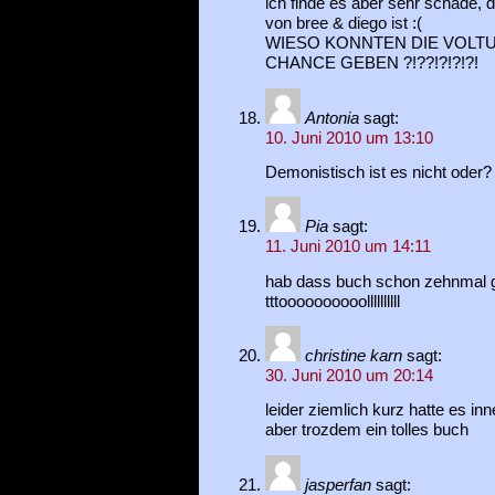
ich finde es aber sehr schade, 
von bree & diego ist :(
WIESO KONNTEN DIE VOLTU
CHANCE GEBEN ?!??!?!?!?!
Antonia
sagt:
10. Juni 2010 um 13:10
Demonistisch ist es nicht oder?
Pia
sagt:
11. Juni 2010 um 14:11
hab dass buch schon zehnmal g
tttoooooooooollllllllll
christine karn
sagt:
30. Juni 2010 um 20:14
leider ziemlich kurz hatte es in
aber trozdem ein tolles buch
jasperfan
sagt: