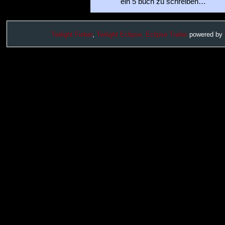
ein 5 buch zu schreiben…
Twilight Fieber
,
Twilight Eclipse,
Eclipse Trailer
powered by