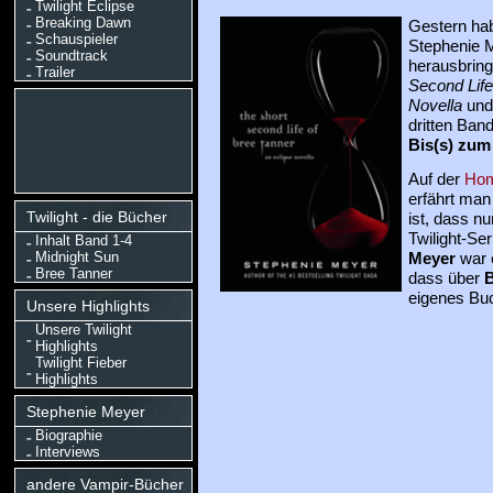
Twilight Eclipse
Breaking Dawn
Gestern hab
Schauspieler
Stephenie M
Soundtrack
herausbring
Trailer
Second Life
Novella
und 
dritten Ban
Bis(s) zum
Auf der
Ho
erfährt ma
Twilight - die Bücher
ist, dass n
Twilight-Ser
Inhalt Band 1-4
Midnight Sun
Meyer
war e
Bree Tanner
dass über
B
eigenes Buc
Unsere Highlights
Unsere Twilight
Highlights
Twilight Fieber
Highlights
Stephenie Meyer
Biographie
Interviews
andere Vampir-Bücher