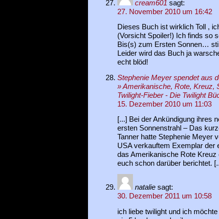
cream601
sagt:
27. November 2010 um 16:42
Dieses Buch ist wirklich Toll , i
(Vorsicht Spoiler!) Ich finds s
Bis(s) zum Ersten Sonnen… stir
Leider wird das Buch ja warschein
echt blöd!
Stephenie Meyer spendet aus d
» Amerikanische, Rote, Kreuz, 
Twilight-Fieber - Die Twilight Bü
15. Dezember 2010 um 11:03
[...] Bei der Ankündigung ihres
ersten Sonnenstrahl – Das kurz
Tanner hatte Stephenie Meyer ve
USA verkauftem Exemplar der er
das Amerikanische Rote Kreuz 
euch schon darüber berichtet. [..
natalie
sagt:
30. Dezember 2011 um 10:58
ich liebe twilight und ich möcht