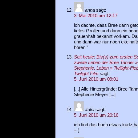
anna
sagt:
3. Mai 2010 um 12:17
ich dachte, dass Bree dann get
tiefes Grollen und dann ein ho
grauenhaft bekannt vorkam. D
und dann war nur noch ekelhaf
hören.”
Seit heute: Bis(s) zum ersten 
zweite Leben der Bree Tanner » 
Stephenie, Leben » Twilight-Fieb
Twilight Film
sagt:
5. Juni 2010 um 09:01
[...] Alle Hintergründe: Bree T
Stephenie Meyer [...]
Julia
sagt:
5. Juni 2010 um 20:16
ich find das buch etwas kurtz.ha
= )