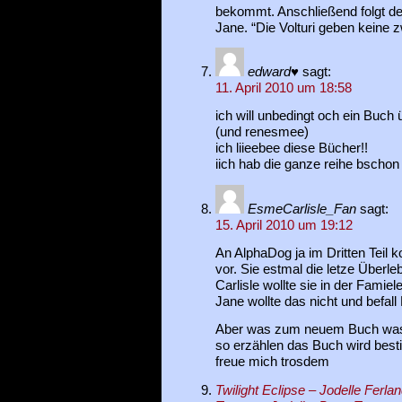
bekommt. Anschließend folgt de
Jane. “Die Volturi geben keine 
edward♥
sagt:
11. April 2010 um 18:58
ich will unbedingt och ein Buch 
(und renesmee)
ich liieebee diese Bücher!!
iich hab die ganze reihe bschon
EsmeCarlisle_Fan
sagt:
15. April 2010 um 19:12
An AlphaDog ja im Dritten Teil
vor. Sie estmal die letze Über
Carlisle wollte sie in der Famie
Jane wollte das nicht und befall 
Aber was zum neuem Buch was
so erzählen das Buch wird besti
freue mich trosdem
Twilight Eclipse – Jodelle Ferlan