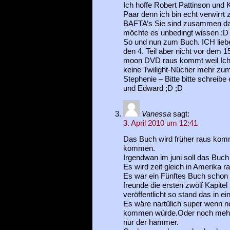
Ich hoffe Robert Pattinson und K
Paar denn ich bin echt verwirrt 
BAFTA’s Sie sind zusammen dan
möchte es unbedingt wissen :D
So und nun zum Buch. ICH liebe 
den 4. Teil aber nicht vor dem 
moon DVD raus kommt weil Ich 
keine Twilight-Nücher mehr zum
Stephenie – Bitte bitte schreibe 
und Edward ;D ;D
Vanessa
sagt:
3. April 2010 um 12:41
Das Buch wird früher raus komm
kommen.
Irgendwan im juni soll das Buch 
Es wird zeit gleich in Amerika r
Es war ein Fünftes Buch schon i
freunde die ersten zwölf Kapitel
veröffentlicht so stand das in 
Es wäre nartülich super wenn noc
kommen würde.Oder noch mehrer
nur der hammer.