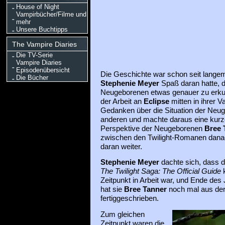
House of Night
Vampirbücher/Filme und
mehr
Unsere Buchtipps
The Vampire Diaries
Die TV-Serie
Vampire Diaries
Episodenübersicht
Die Geschichte war schon seit langem i
Die Bücher
Stephenie Meyer
Spaß daran hatte, d
Neugeborenen etwas genauer zu erkun
der Arbeit an
Eclipse
mitten in ihrer 
Gedanken über die Situation der Neug
anderen und machte daraus eine kurz
Perspektive der Neugeborenen
Bree 
zwischen den Twilight-Romanen danac
daran weiter.
Stephenie Meyer
dachte sich, dass d
The Twilight Saga: The Official Guide
k
Zeitpunkt in Arbeit war, und Ende des 
hat sie
Bree Tanner
noch mal aus de
fertiggeschrieben.
Zum gleichen
Zeitpunkt waren die