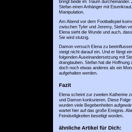
bringt beide im Traum durcheinander
Stefan einen Anhänger mit Eisenkraut.
Manipulation.
Am Abend vor dem Footballspiel komm
zwischen Tyler und Jeremy, Stefan ver
Elena sieht die Wunde und auch, dass
Sie wird stutzig.
Damon versuch Elena zu beeinflussen, 
steigt nicht darauf ein. Und er fängt ei
folgenden Auseinandersetzung mit Ste
dranglauben. Stefan hat die Hoffnun
doch noch etwas anderes als ein Mons
aufgehalten werden.
Fazit
Elena scheint zur zweiten Katherine z
und Damon konkurieren. Diese Folge w
wurden viele Begebenheiten aufgewärm
wartet hier auf das große Ereignis. Ab
Feindseligkeiten beseitigt worden.
ähnliche Artikel für Dich: