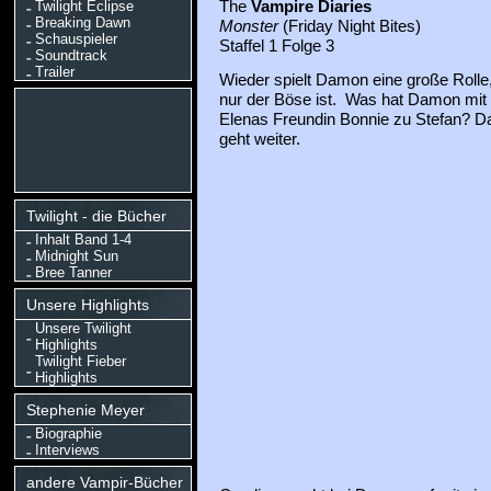
Twilight Eclipse
The
Vampire Diaries
Breaking Dawn
Monster
(Friday Night Bites)
Schauspieler
Staffel 1 Folge 3
Soundtrack
Trailer
Wieder spielt Damon eine große Rolle, 
nur der Böse ist. Was hat Damon mit 
Elenas Freundin Bonnie zu Stefan? Da
geht weiter.
Twilight - die Bücher
Inhalt Band 1-4
Midnight Sun
Bree Tanner
Unsere Highlights
Unsere Twilight
Highlights
Twilight Fieber
Highlights
Stephenie Meyer
Biographie
Interviews
andere Vampir-Bücher