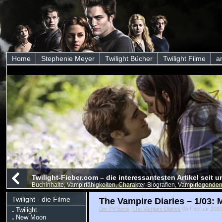
Home
Stephenie Meyer
Twilight Bücher
Twilight Filme
a
Twilight-Fieber.com – die interessantesten Artikel seit
Buchinhalte, Vampirfähigkeiten, Charakter-Biografien, Vampirlegenden
Twilight - die Filme
The Vampire Diaries – 1/03: 
Die TV-Serie
,
The Vampire Diaries
05 Februar 2010,
Twilight
New Moon