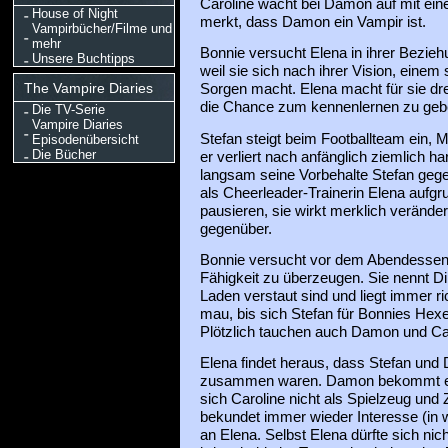
Caroline wacht bei Damon auf mit ei
House of Night
merkt, dass Damon ein Vampir ist.
Vampirbücher/Filme und
mehr
Bonnie versucht Elena in ihrer Bezie
Unsere Buchtipps
weil sie sich nach ihrer Vision, einem
The Vampire Diaries
Sorgen macht. Elena macht für sie dr
die Chance zum kennenlernen zu geb
Die TV-Serie
Vampire Diaries
Stefan steigt beim Footballteam ein, M
Episodenübersicht
Die Bücher
er verliert nach anfänglich ziemlich ha
langsam seine Vorbehalte Stefan gegen
als Cheerleader-Trainerin Elena aufgr
pausieren, sie wirkt merklich verände
gegenüber.
Bonnie versucht vor dem Abendessen w
Fähigkeit zu überzeugen. Sie nennt Din
Laden verstaut sind und liegt immer ri
mau, bis sich Stefan für Bonnies Hexe
Plötzlich tauchen auch Damon und Car
Elena findet heraus, dass Stefan und
zusammen waren. Damon bekommt ein
sich Caroline nicht als Spielzeug und
bekundet immer wieder Interesse (in
an Elena. Selbst Elena dürfte sich nich