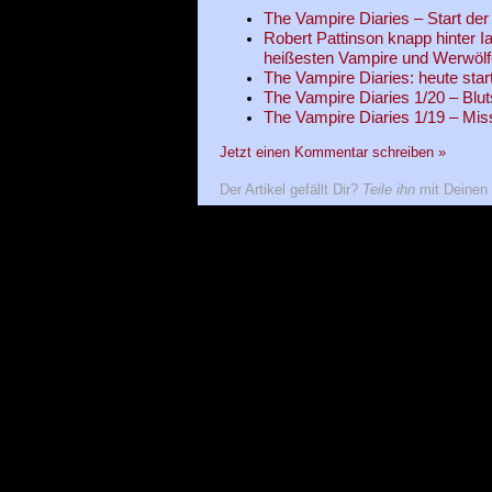
The Vampire Diaries – Start der 
Robert Pattinson knapp hinter I
heißesten Vampire und Werwölf
The Vampire Diaries: heute start
The Vampire Diaries 1/20 – Blu
The Vampire Diaries 1/19 – Mis
Jetzt einen Kommentar schreiben »
Der Artikel gefällt Dir?
Teile ihn
mit Deinen 