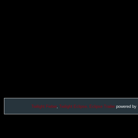
Twilight Fieber
,
Twilight Eclipse,
Eclipse Trailer
powered by