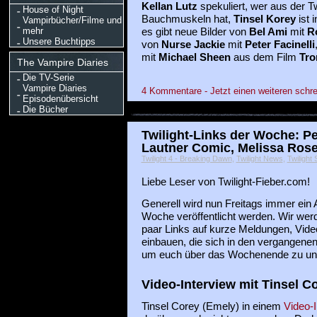
Kellan Lutz
spekuliert, wer aus der T
House of Night
Bauchmuskeln hat,
Tinsel Korey
ist 
Vampirbücher/Filme und
mehr
es gibt neue Bilder von
Bel Ami
mit
R
Unsere Buchtipps
von
Nurse Jackie
mit
Peter Facinelli
mit
Michael Sheen
aus dem Film
Tro
The Vampire Diaries
Die TV-Serie
Vampire Diaries
4 Kommentare - Jetzt einen weiteren schre
Episodenübersicht
Die Bücher
Twilight-Links der Woche: Pet
Lautner Comic, Melissa Ros
Twilight 4 - Breaking Dawn
,
Twilight News
,
Twilight
Liebe Leser von Twilight-Fieber.com!
Generell wird nun Freitags immer ein A
Woche veröffentlicht werden. Wir werd
paar Links auf kurze Meldungen, Video
einbauen, die sich in den vergangen
um euch über das Wochenende zu unte
Video-Interview mit Tinsel C
Tinsel Corey (Emely) in einem
Video-I