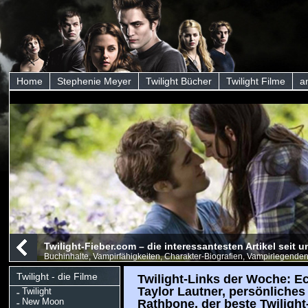
Home
Stephenie Meyer
Twilight Bücher
Twilight Filme
a
Twilight-Fieber.com – die interessantesten Artikel seit
Buchinhalte, Vampirfähigkeiten, Charakter-Biografien, Vampirlegenden
Twilight - die Filme
Twilight-Links der Woche: Ec
Taylor Lautner, persönliche
Twilight
New Moon
Rathbone, der beste Twiligh