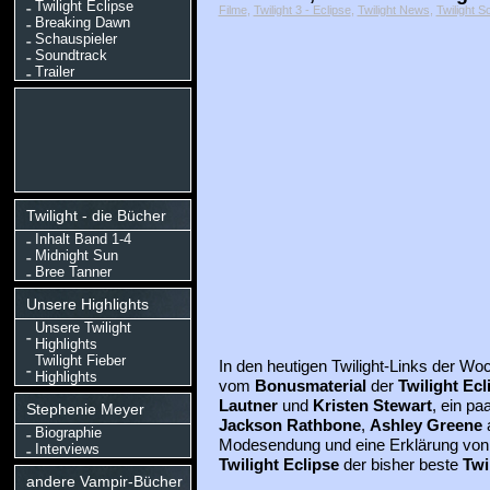
Twilight Eclipse
Filme
,
Twilight 3 - Eclipse
,
Twilight News
,
Twilight S
Breaking Dawn
Schauspieler
Soundtrack
Trailer
Twilight - die Bücher
Inhalt Band 1-4
Midnight Sun
Bree Tanner
Unsere Highlights
Unsere Twilight
Highlights
Twilight Fieber
In den heutigen Twilight-Links der Woc
Highlights
vom
Bonusmaterial
der
Twilight Ec
Lautner
und
Kristen Stewart
, ein pa
Stephenie Meyer
Jackson Rathbone
,
Ashley Greene
a
Biographie
Modesendung und eine Erklärung vo
Interviews
Twilight Eclipse
der bisher beste
Twi
andere Vampir-Bücher