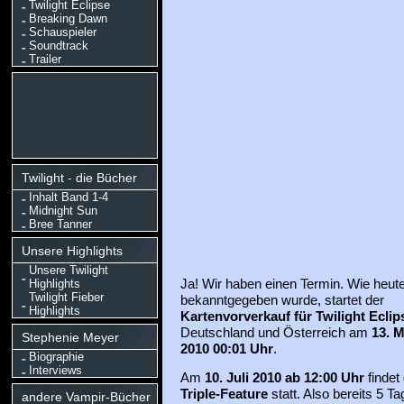
Twilight Eclipse
Breaking Dawn
Schauspieler
Soundtrack
Trailer
Twilight - die Bücher
Inhalt Band 1-4
Midnight Sun
Bree Tanner
Unsere Highlights
Unsere Twilight
Highlights
Ja! Wir haben einen Termin. Wie heut
Twilight Fieber
bekanntgegeben wurde, startet der
Highlights
Kartenvorverkauf für Twilight Ecli
Deutschland und Österreich am
13. M
Stephenie Meyer
2010 00:01
Uhr
.
Biographie
Interviews
Am
10. Juli 2010 ab 12:00
Uhr
findet
Triple-Feature
statt. Also bereits 5 Ta
andere Vampir-Bücher