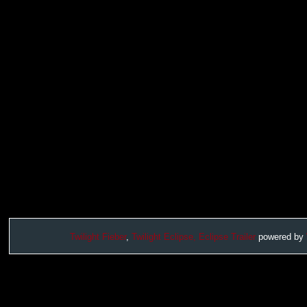
Twilight Fieber
,
Twilight Eclipse,
Eclipse Trailer
powered by