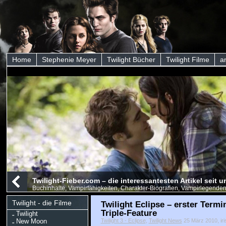
Home
Stephenie Meyer
Twilight Bücher
Twilight Filme
a
Twilight-Fieber.com – die interessantesten Artikel seit
Buchinhalte, Vampirfähigkeiten, Charakter-Biografien, Vampirlegenden
Twilight - die Filme
Twilight Eclipse – erster Term
Triple-Feature
Twilight
New Moon
Twilight 3 - Eclipse
,
Twilight News
25 März 2010, iri