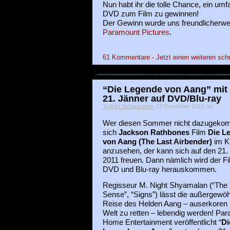
Nun habt ihr die tolle Chance, ein um
DVD zum Film zu gewinnen!
Der Gewinn wurde uns freundlicherwei
Paramount Pictures
.
61 Kommentare - Jetzt einen weiteren sch
“Die Legende von Aang” mit
21. Jänner auf DVD/Blu-ray
Twilight Schauspieler
13 Dezember 2010, iris
Wer diesen Sommer nicht dazugekom
sich
Jackson Rathbones
Film
Die L
von Aang (The Last Airbender)
im K
anzusehen, der kann sich auf den 21.
2011 freuen. Dann nämlich wird der Fi
DVD und Blu-ray herauskommen.
Regisseur M. Night Shyamalan (“The 
Sense”, “Signs”) lässt die außergewöh
Reise des Helden Aang – auserkoren 
Welt zu retten – lebendig werden! Pa
Home Entertainment veröffentlicht “
Di