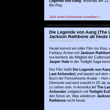
Legende von Aang
” erstmals am 21
Blu-Ray.
Jetzt einen Kommentar schreiben »
Die Legende von Aang (The L
Jackson Rathbone ab heute 
Twilight Schauspieler
19 August 2010, iris
Heute kommt ein toller Film ins Kino, 
Fantasy-Action mit
Jackson Rathbo
ma bestens als Mitglied der Cullenva
Jasper Hale
in der Twilight Saga kenn
Der Film heißt
Die Legende von Aan
Last Airbender)
und basiert auf dem 
Buch der Fernsehserie
Avatar – Herr 
Elemente
und wird sowohl in 2D als 
zu sehen sein. In Amerika lief
The Las
Airbender
zeitgleich mit
Twilight Ecl
den Kinos an. Was wiederum
Jackso
Rathbone
recht freute.