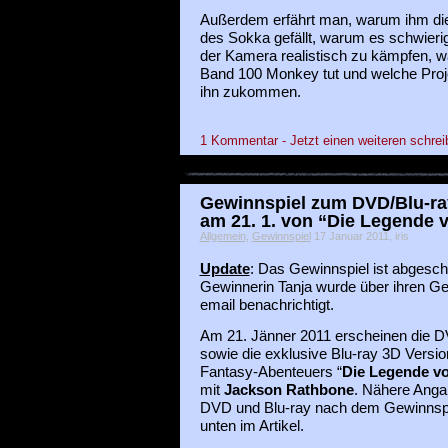
Außerdem erfährt man, warum ihm die
des Sokka gefällt, warum es schwierig 
der Kamera realistisch zu kämpfen, w
Band 100 Monkey tut und welche Proje
ihn zukommen.
1 Kommentar - Jetzt einen weiteren schrei
Gewinnspiel zum DVD/Blu-ra
am 21. 1. von “Die Legende 
Allgemein
,
Gewinnspiel
17 Januar 2011, iris
Update
: Das Gewinnspiel ist abgesch
Gewinnerin Tanja wurde über ihren G
email benachrichtigt.
Am 21. Jänner 2011 erscheinen die D
sowie die exklusive Blu-ray 3D Versio
Fantasy-Abenteuers “
Die Legende v
mit
Jackson Rathbone
. Nähere Anga
DVD und Blu-ray nach dem Gewinnspi
unten im Artikel.