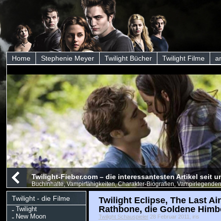
Home
Stephenie Meyer
Twilight Bücher
Twilight Filme
a
Twilight-Fieber.com – die interessantesten Artikel seit
Buchinhalte, Vampirfähigkeiten, Charakter-Biografien, Vampirlegenden
Twilight - die Filme
Twilight Eclipse, The Last A
Rathbone, die Goldene Himb
Twilight
New Moon
Twilight Schauspieler
28 Februar 2011, iris