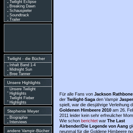
Twilight Eclipse
Breaking Dawn
Schauspieler
Soundtrack
Trailer
Twilight - die Bücher
Inhalt Band 1-4
Midnight Sun
Bree Tanner
Unsere Highlights
Unsere Twilight
Highlights
Für alle Fans von
Jackson Rathbone
Twilight Fieber
der
Twilight-Saga
den Vampir
Jasper
Highlights
spielt, war die diesjährige Verleihung d
Goldenen Himbeere 2010
am 26. Fe
Stephenie Meyer
2011 leider kein sehr erfreulicher Mom
Biographie
Wie schon
berichtet
war
The Last
Interviews
Airbender/Die Legende von Aang
gl
andere Vampir-Bücher
neunmal für die Goldene Himbeere nom