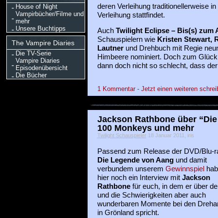
deren Verleihung traditionellerweise i
House of Night
Vampirbücher/Filme und
Verleihung stattfindet.
mehr
Unsere Buchtipps
Auch
Twilight Eclipse – Bis(s) zum
Schauspielern wie
Kristen Stewart, 
The Vampire Diaries
Lautner
und Drehbuch mit Regie neun
Die TV-Serie
Himbeere nominiert. Doch zum Glück 
Vampire Diaries
dann doch nicht so schlecht, dass der
Episodenübersicht
Die Bücher
1 Kommentar - Jetzt einen weiteren schrei
Jackson Rathbone über “Die
100 Monkeys und mehr
Twilight Schauspieler
18 Januar 2011, iris
Passend zum Release der DVD/Blu-r
Die Legende von Aang
und damit
verbundem unserem
Gewinnspiel
hab
hier noch ein Interview mit
Jackson
Rathbone
für euch, in dem er über de
und die Schwierigkeiten aber auch
wunderbaren Momente bei den Drehar
in Grönland spricht.