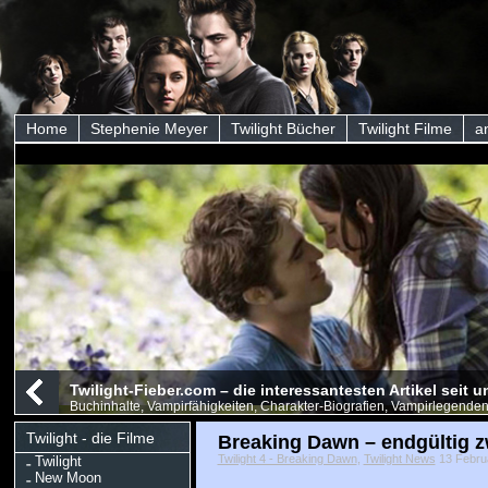
Home
Stephenie Meyer
Twilight Bücher
Twilight Filme
a
Twilight-Fieber.com – die interessantesten Artikel seit
Buchinhalte, Vampirfähigkeiten, Charakter-Biografien, Vampirlegenden
Twilight - die Filme
Breaking Dawn – endgültig zw
Twilight 4 - Breaking Dawn
,
Twilight News
13 Februa
Twilight
New Moon