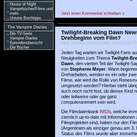
House of Night
Vampirbücher/Filme und
Jetzt einen Kommentar schreiben »
mehr
Unsere Buchtipps
The Vampire Diaries
Twilight-Breaking Dawn News
Die TV-Serie
Drehbeginn vom Film?
Vampire Diaries
Episodenübersicht
Filme
,
Twilight 4 - Breaking Dawn
,
Twilight News
30 
Die Bücher
Jeden Tag warten wir Twilight-Fans au
Neuigkeiten zum Thema
Twilight-Br
Dawn
, den vierten Teil der Twilight-S
von
Stephenie Meyer
. Wann beginnen
Dreharbeiten, werden es ein oder zwe
Filme, wie wird die Rolle von Renesm
umgesetzt werden? Hierbei steht übri
auch noch nicht fest, ob dieses Kind r
oder teilweise oder gar ganz
computeranimiert sein wird.
Die Filmdatenbank
IMDb
, welche imm
ziemlich up-to-date mit Informationen 
Filmprojekten sind, haben nur den Fil
(Argentinien als einziger genau am 3.
Status des Films wurde aber immerhin