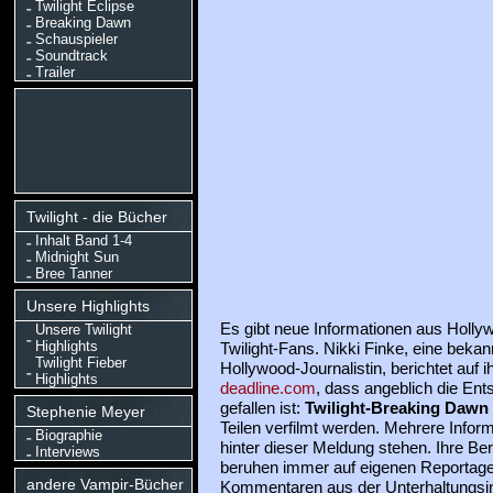
Twilight Eclipse
Breaking Dawn
Schauspieler
Soundtrack
Trailer
Twilight - die Bücher
Inhalt Band 1-4
Midnight Sun
Bree Tanner
Unsere Highlights
Es gibt neue Informationen aus Hollyw
Unsere Twilight
Highlights
Twilight-Fans. Nikki Finke, eine bekan
Twilight Fieber
Hollywood-Journalistin, berichtet auf 
Highlights
deadline.com
, dass angeblich die Ent
gefallen ist:
Twilight-Breaking Dawn
Stephenie Meyer
Teilen verfilmt werden. Mehrere Infor
Biographie
hinter dieser Meldung stehen. Ihre Ber
Interviews
beruhen immer auf eigenen Reportag
andere Vampir-Bücher
Kommentaren aus der Unterhaltungsin