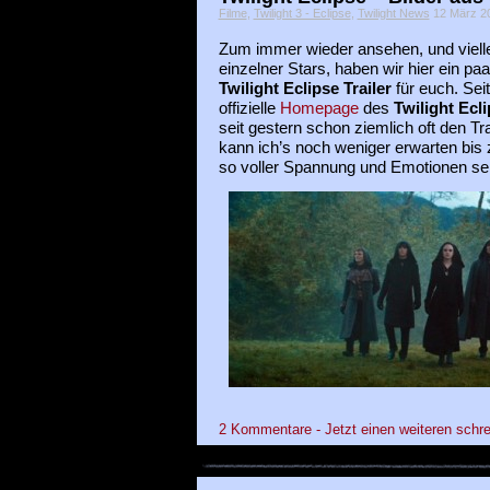
Filme
,
Twilight 3 - Eclipse
,
Twilight News
12 März 201
Zum immer wieder ansehen, und viell
einzelner Stars, haben wir hier ein pa
Twilight Eclipse Trailer
für euch. Sei
offizielle
Homepage
des
Twilight Ecl
seit gestern schon ziemlich oft den Tr
kann ich’s noch weniger erwarten bi
so voller Spannung und Emotionen sein
2 Kommentare - Jetzt einen weiteren schre