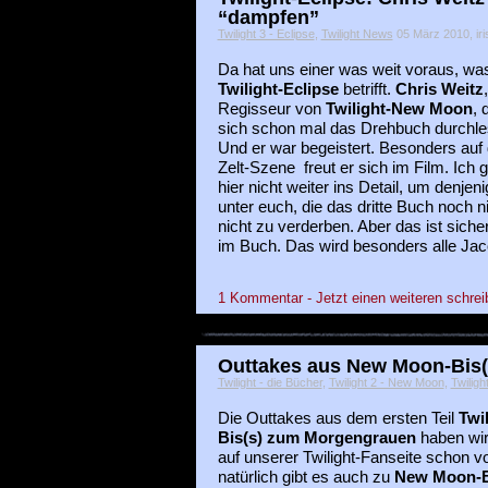
“dampfen”
Twilight 3 - Eclipse
,
Twilight News
05 März 2010, iri
Da hat uns einer was weit voraus, wa
Twilight-Eclipse
betrifft.
Chris Weitz
Regisseur von
Twilight-New Moon
, 
sich schon mal das Drehbuch durchle
Und er war begeistert. Besonders auf 
Zelt-Szene freut er sich im Film. Ich 
hier nicht weiter ins Detail, um denjen
unter euch, die das dritte Buch noch n
nicht zu verderben. Aber das ist siche
im Buch. Das wird besonders alle Jac
1 Kommentar - Jetzt einen weiteren schrei
Outtakes aus New Moon-Bis(s
Twilight - die Bücher
,
Twilight 2 - New Moon
,
Twiligh
Die Outtakes aus dem ersten Teil
Twil
Bis(s) zum Morgengrauen
haben wir
auf unserer Twilight-Fanseite schon vo
natürlich gibt es auch zu
New Moon-Bi