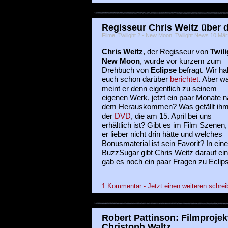
Regisseur Chris Weitz über
Filme
,
Twilight 2 - New Moon
,
Twilight News
10 März
Chris Weitz
, der Regisseur von
Twili
New Moon
, wurde vor kurzem zum
Drehbuch von
Eclipse
befragt. Wir h
euch schon darüber
berichtet
. Aber w
meint er denn eigentlich zu seinem
eigenen Werk, jetzt ein paar Monate 
dem Herauskommen? Was gefällt ihm
der
DVD
, die am 15. April bei uns
erhältlich ist? Gibt es im Film Szenen,
er lieber nicht drin hätte und welches
Bonusmaterial ist sein Favorit? In ein
BuzzSugar gibt Chris Weitz darauf ein
gab es noch ein paar Fragen zu Ecli
1 Kommentar - Jetzt einen weiteren schrei
Robert Pattinson: Filmproje
Christoph Waltz