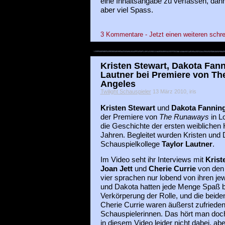
eine Inhaltsangabe zu verfassen, dan
aber viel Spass.
3 Kommentare - Jetzt einen weiteren schre
Kristen Stewart, Dakota Fan
Lautner bei Premiere von T
Angeles
Twilight Schauspieler
13 März 2010, iris
Kristen Stewart
und
Dakota Fannin
der Premiere von
The Runaways
in L
die Geschichte der ersten weiblichen
Jahren. Begleitet wurden Kristen und 
Schauspielkollege
Taylor Lautner
.
Im Video seht ihr Interviews mit
Krist
Joan Jett
und
Cherie Currie
von den 
vier sprachen nur lobend von ihren je
und Dakota hatten jede Menge Spaß b
Verkörperung der Rolle, und die beide
Cherie Currie waren äußerst zufrieden
Schauspielerinnen. Das hört man doc
in diesem Video leider nicht dabei, ab