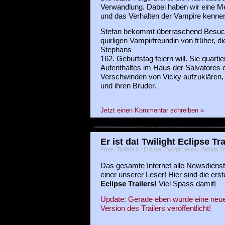
Verwandlung. Dabei haben wir eine M
und das Verhalten der Vampire kennen
Stefan bekommt überraschend Besuch 
quirligen Vampirfreundin von früher, di
Stephans
162. Geburtstag feiern will. Sie quartie
Aufenthaltes im Haus der Salvatores e
Verschwinden von Vicky aufzuklären, u
und ihren Bruder.
Jetzt einen Kommentar schreiben »
Er ist da! Twilight Eclipse Tr
Filme
,
Twilight 3 - Eclipse
,
Twilight News
,
Twilight Tr
Das gesamte Internet alle Newsdienst
einer unserer Leser! Hier sind die e
Eclipse Trailers!
Viel Spass damit!
Update: Gerade eben wurde eine neue 
Version des Trailers veröffentlicht!