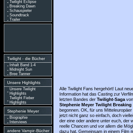
Twilight Eclipse
Breaking Dawn
Schauspieler
Soundtrack
Trailer
Twilight - die Bücher
Inhalt Band 1-4
Midnight Sun
Bree Tanner
Unsere Highlights
Alle Twilight Fans hergehört! Laut neu
Unsere Twilight
Highlights
Information hat das Casting zur Verfi
Twilight Fieber
letzten Bandes der
Twilight-Saga
vo
Highlights
Stephenie Meyer
Twilight Breakin
begonnen. OK, für uns Mitteleuropäer 
Stephenie Meyer
jetzt nicht ganz so einfach, doch viellei
Biographie
der eine oder andere unter euch, der w
Interviews
reelle Chancen und vor allem die Mögl
andere Vampir-Bücher
dazu hat. Gemeinsam in einem Film m