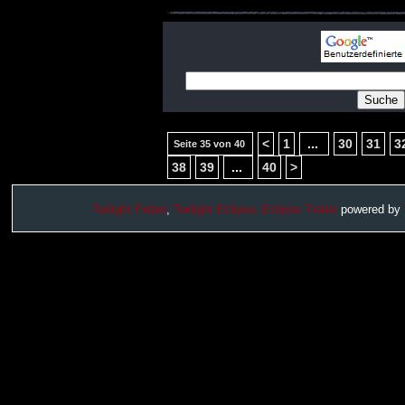
<
1
...
30
31
3
Seite 35 von 40
38
39
...
40
>
Twilight Fieber
,
Twilight Eclipse,
Eclipse Trailer
powered by