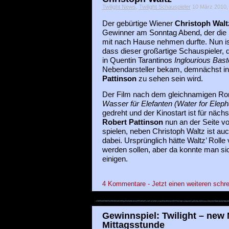
Twilight News
,
Twilight Schauspieler
10 März 2010, i
Der gebürtige Wiener
Christoph Walt
Gewinner am Sonntag Abend, der die
mit nach Hause nehmen durfte. Nun ist
dass dieser großartige Schauspieler, 
in Quentin Tarantinos
Inglourious Bast
Nebendarsteller bekam, demnächst in
Pattinson
zu sehen sein wird.
Der Film nach dem gleichnamigen Ro
Wasser für Elefanten (Water for Eleph
gedreht und der Kinostart ist für näch
Robert Pattinson
nun an der Seite v
spielen, neben Christoph Waltz ist a
dabei. Ursprünglich hätte Waltz’ Roll
werden sollen, aber da konnte man sic
einigen.
4 Kommentare - Jetzt einen weiteren schre
Gewinnspiel: Twilight – new
Mittagsstunde