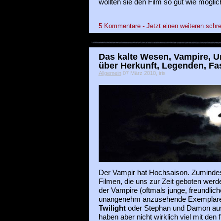
wollten sie den Film so gut wie mögli
5 Kommentare - Jetzt einen weiteren schre
Das kalte Wesen, Vampire, U
über Herkunft, Legenden, Fa
Allgemein
07 März 2010, iris
Der Vampir hat Hochsaison. Zumindes
Filmen, die uns zur Zeit geboten werd
der Vampire (oftmals junge, freundlic
unangenehm anzusehende Exemplar
Twilight
oder Stephan und Damon a
haben aber nicht wirklich viel mit den