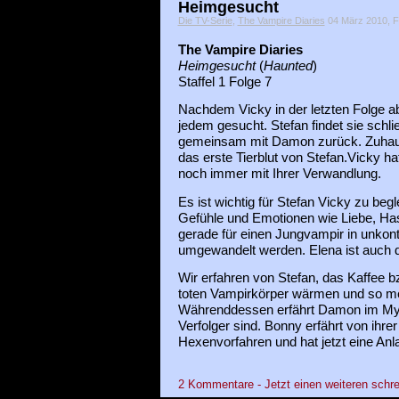
Heimgesucht
Die TV-Serie
,
The Vampire Diaries
04 März 2010, F
The
Vampire Diaries
Heimgesucht
(
Haunted
)
Staffel 1 Folge 7
Nachdem Vicky in der letzten Folge ab
jedem gesucht. Stefan findet sie schlie
gemeinsam mit Damon zurück. Zuhause
das erste Tierblut von Stefan.Vicky 
noch immer mit Ihrer Verwandlung.
Es ist wichtig für Stefan Vicky zu begl
Gefühle und Emotionen wie Liebe, Has
gerade für einen Jungvampir in unkont
umgewandelt werden. Elena ist auch d
Wir erfahren von Stefan, das Kaffee bz
toten Vampirkörper wärmen und so me
Währenddessen erfährt Damon im Mys
Verfolger sind. Bonny erfährt von ihre
Hexenvorfahren und hat jetzt eine Anla
2 Kommentare - Jetzt einen weiteren schre