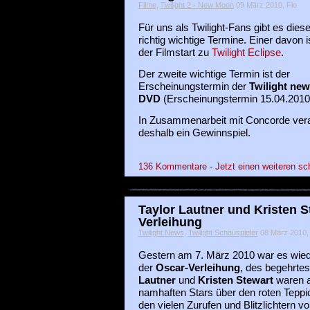
Filme
,
Twilight 2 - New Moon
09 März 2010, Flo
Für uns als Twilight-Fans gibt es dies
richtig wichtige Termine. Einer davon is
der Filmstart zu
Twilight Eclipse
.
Der zweite wichtige Termin ist der
Erscheinungstermin der
Twilight ne
DVD
(Erscheinungstermin 15.04.2010
In Zusammenarbeit mit Concorde vera
deshalb ein Gewinnspiel.
136 Kommentare - Jetzt einen weiteren sc
Taylor Lautner und Kristen S
Verleihung
Twilight News
,
Twilight Schauspieler
08 März 2010, i
Gestern am 7. März 2010 war es wiede
der
Oscar-Verleihung
, des begehrtes
Lautner
und
Kristen Stewart
waren a
namhaften Stars über den roten Teppic
den vielen Zurufen und Blitzlichtern v