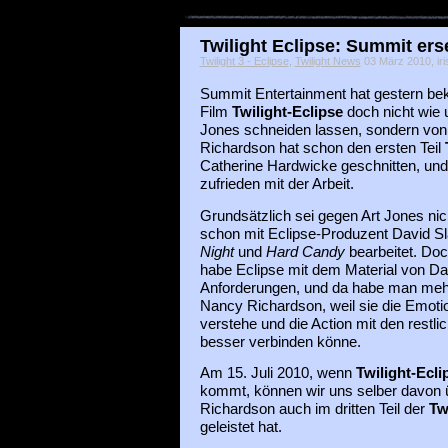
Twilight Eclipse: Summit erse
Twilight 3 - Eclipse
,
Twilight News
03 März 2010, iri
Summit Entertainment hat gestern be
Film
Twilight-Eclipse
doch nicht wie u
Jones schneiden lassen, sondern vo
Richardson hat schon den ersten Teil
Catherine Hardwicke geschnitten, und
zufrieden mit der Arbeit.
Grundsätzlich sei gegen Art Jones ni
schon mit Eclipse-Produzent David S
Night
und
Hard Candy
bearbeitet. Doc
habe Eclipse mit dem Material von Da
Anforderungen, und da habe man mehr 
Nancy Richardson, weil sie die Emoti
verstehe und die Action mit den restl
besser verbinden könne.
Am 15. Juli 2010, wenn
Twilight-Ecli
kommt, können wir uns selber davon
Richardson auch im dritten Teil der
Tw
geleistet hat.