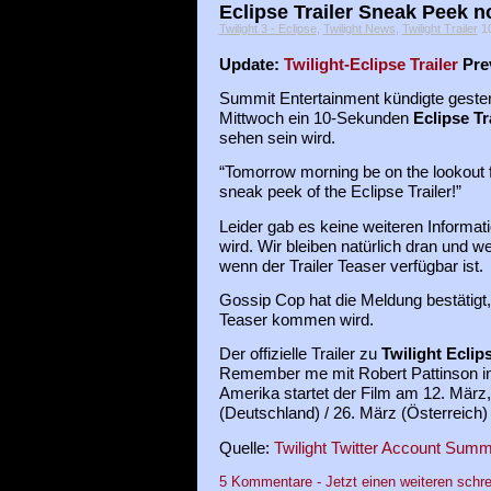
Eclipse Trailer Sneak Peek n
Twilight 3 - Eclipse
,
Twilight News
,
Twilight Trailer
10
Update:
Twilight-Eclipse Trailer
Pre
Summit Entertainment kündigte gestern
Mittwoch ein 10-Sekunden
Eclipse Tr
sehen sein wird.
“Tomorrow morning be on the lookout 
sneak peek of the Eclipse Trailer!”
Leider gab es keine weiteren Informa
wird. Wir bleiben natürlich dran und w
wenn der Trailer Teaser verfügbar ist.
Gossip Cop hat die Meldung bestätigt,
Teaser kommen wird.
Der offizielle Trailer zu
Twilight Eclip
Remember me mit Robert Pattinson in
Amerika startet der Film am 12. März
(Deutschland) / 26. März (Österreich)
Quelle:
Twilight Twitter Account Summ
5 Kommentare - Jetzt einen weiteren schre