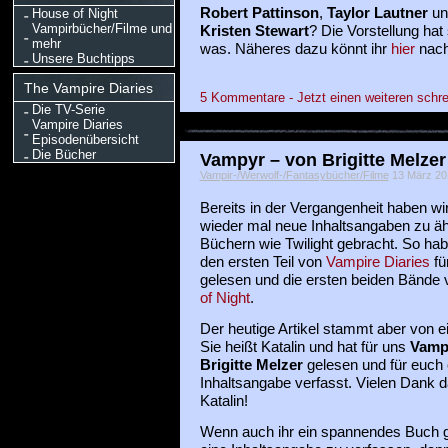
Robert Pattinson
,
Taylor Lautner
un
House of Night
Vampirbücher/Filme und
Kristen Stewart
? Die Vorstellung hat
mehr
was. Näheres dazu könnt ihr
hier
nach
Unsere Buchtipps
The Vampire Diaries
5 Kommentare - Jetzt einen weiteren schre
Die TV-Serie
Vampire Diaries
Episodenübersicht
Die Bücher
Vampyr – von Brigitte Melzer
Vampir-/Werwolf-/Fantasybücher/Filme
13 März 201
Bereits in der Vergangenheit haben w
wieder mal neue Inhaltsangaben zu äh
Büchern wie Twilight gebracht. So hab
den ersten Teil von
Vampire Diaries
fü
gelesen und die ersten beiden Bände
of Night
.
Der heutige Artikel stammt aber von ei
Sie heißt Katalin und hat für uns
Vamp
Brigitte Melzer
gelesen und für euch 
Inhaltsangabe verfasst. Vielen Dank da
Katalin!
Wenn auch ihr ein spannendes Buch g