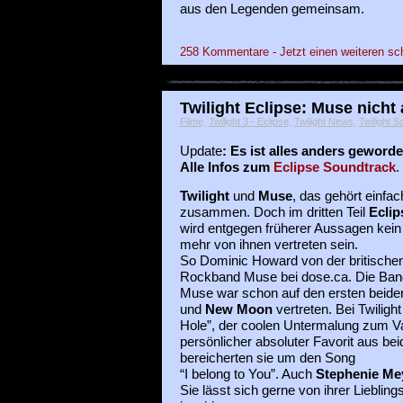
aus den Legenden gemeinsam.
258 Kommentare - Jetzt einen weiteren sc
Twilight Eclipse: Muse nicht
Filme
,
Twilight 3 - Eclipse
,
Twilight News
,
Twilight S
Update
: Es ist alles anders geworde
Alle Infos zum
Eclipse Soundtrack
.
Twilight
und
Muse
, das gehört einfac
zusammen. Doch im dritten Teil
Eclip
wird entgegen früherer Aussagen kei
mehr von ihnen vertreten sein.
So Dominic Howard von der britische
Rockband Muse bei dose.ca. Die Ban
Muse war schon auf den ersten beid
und
New Moon
vertreten. Bei Twilig
Hole”, der coolen Untermalung zum V
persönlicher absoluter Favorit aus be
bereicherten sie um den Song
“I belong to You”. Auch
Stephenie Me
Sie lässt sich gerne von ihrer Liebli