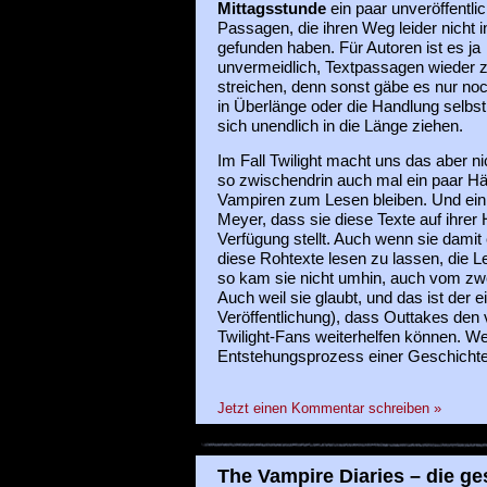
Mittagsstunde
ein paar unveröffentlic
Passagen, die ihren Weg leider nicht 
gefunden haben. Für Autoren ist es ja
unvermeidlich, Textpassagen wieder 
streichen, denn sonst gäbe es nur no
in Überlänge oder die Handlung selbs
sich unendlich in die Länge ziehen.
Im Fall Twilight macht uns das aber ni
so zwischendrin auch mal ein paar Hä
Vampiren zum Lesen bleiben. Und ei
Meyer, dass sie diese Texte auf ihr
Verfügung stellt. Auch wenn sie damit ei
diese Rohtexte lesen zu lassen, die Le
so kam sie nicht umhin, auch vom zwe
Auch weil sie glaubt, und das ist der e
Veröffentlichung), dass Outtakes den v
Twilight-Fans weiterhelfen können. We
Entstehungsprozess einer Geschichte
Jetzt einen Kommentar schreiben »
The Vampire Diaries – die ge