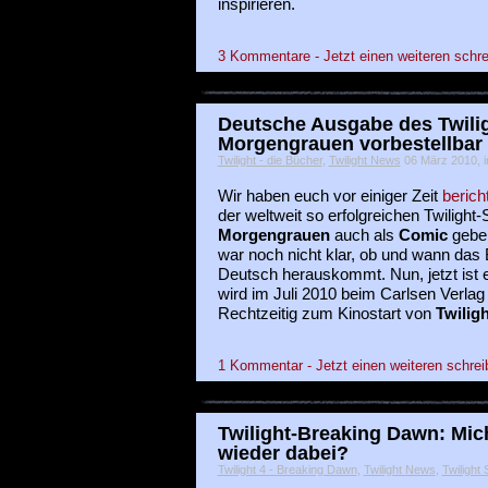
inspirieren.
3 Kommentare - Jetzt einen weiteren schre
Deutsche Ausgabe des Twili
Morgengrauen vorbestellbar
Twilight - die Bücher
,
Twilight News
06 März 2010, ir
Wir haben euch vor einiger Zeit
berich
der weltweit so erfolgreichen Twilight
Morgengrauen
auch als
Comic
gebe
war noch nicht klar, ob und wann das
Deutsch herauskommt. Nun, jetzt ist 
wird im Juli 2010 beim Carlsen Verlag
Rechtzeitig zum Kinostart von
Twiligh
1 Kommentar - Jetzt einen weiteren schrei
Twilight-Breaking Dawn: Mic
wieder dabei?
Twilight 4 - Breaking Dawn
,
Twilight News
,
Twilight