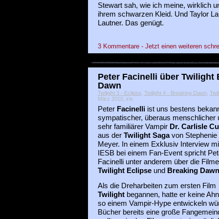
Stewart sah, wie ich meine, wirklich 
ihrem schwarzen Kleid. Und Taylor Laut
Lautner. Das genügt.
3 Kommentare - Jetzt einen weiteren schre
Peter Facinelli über Twilight
Dawn
Twilight 3 - Eclipse
,
Twilight 4 - Breaking Dawn
,
Twi
März 2010, iris
Peter
Facinelli
ist uns bestens bekann
sympatischer, überaus menschlicher 
sehr familiärer Vampir
Dr. Carlisle Cu
aus der
Twilight Saga
von Stephenie
Meyer. In einem Exklusiv Interview mi
IESB bei einem Fan-Event spricht Pet
Facinelli unter anderem über die Filme
Twilight Eclipse
und
Breaking Dawn
Als die Dreharbeiten zum ersten Film
Twilight
begannen, hatte er keine Ah
so einem Vampir-Hype entwickeln wür
Bücher bereits eine große Fangemeind