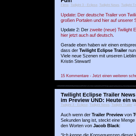
Full!
Filme
,
Twilight 3 - Eclipse
,
Twilight News
,
Twilight Tr
Update: Der deutsche Trailer von Twilig
großen Portalen und hier auf unserer S
Update 2: Der
zweite (neue) Twilight E
hier jetzt auch auf deutsch
.
Gerade eben haben wir einen entspr
dass der
Twilight Eclipse Trailer
nun 
Viele neue Szenen mit unseren Liebli
Kristin Stewart!
15 Kommentare - Jetzt einen weiteren sch
Twilight Eclipse Trailer New
im Preview UND: Heute ein we
Twilight 3 - Eclipse
,
Twilight News
,
Twilight Trailer
11
Auch wenn der
Trailer Preview
von
T
Sekunden lang ist, steckt eine Menge 
den Worten von
Jacob Black
:
“Ich kenne die Konsequenzen dieser Wa