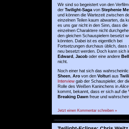
Wir sind so begeistert von den Verfil
der
Twilight-Saga
von
Stephenie Me
und können die Wartezeit zwischen d
einzelnen Teilen kaum abwarten, da 
es uns gar nicht in den Sinn, dass die
einzelnen Charaktere nicht durchgeh
den gleichen Schauspielern besetzt w
könnten. Dabei ist es eigentlich bei
Fortsetzungen durchaus üblich, dass 
neu besetzt werden. Doch kann sich 
Edward
,
Jacob
oder eine andere
Bel
nicht.
Noch einer hat sich das wahrscheinli
Sheen
,
Aro
von den
Volturi
aus
Twil
Interview
gab der Schauspieler, der di
Rolle des Weißen Kaninchens in
Alic
kommt, bekannt, dass er sich auf die
Breaking Dawn
freue und wahrscheinl
Jetzt einen Kommentar schreiben »
Twilight-Eclipse: Chris Weitz