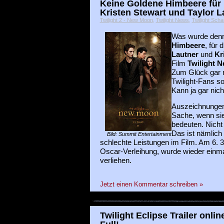
Keine Goldene Himbeere für 
Kristen Stewart und Taylor L
Twilight 2 - New Moon
,
Twilight News
,
Twilight Scha
Was wurde denn 
Himbeere
, für 
Lautner
und
Kr
Film
Twilight 
Zum Glück gar n
Twilight-Fans s
Kann ja gar nich
Auszeichnungen 
Sache, wenn si
bedeuten. Nicht
Das ist nämlich
Bild: Summit Entertainment
schlechte Leistungen im Film. Am 6. 3
Oscar-Verleihung, wurde wieder einma
verliehen.
Jetzt einen Kommentar schreiben »
Twilight Eclipse Trailer onlin