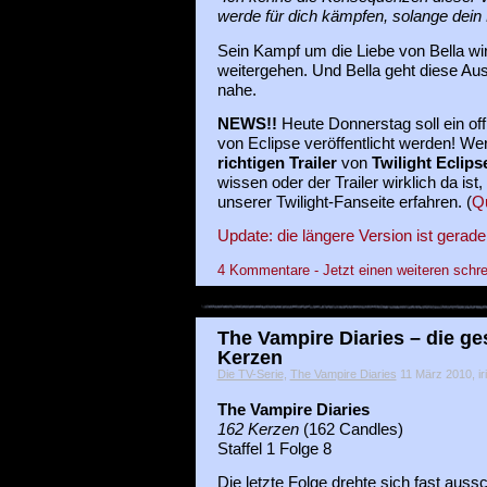
werde für dich kämpfen, solange dein 
Sein Kampf um die Liebe von Bella wir
weitergehen. Und Bella geht diese Aus
nahe.
NEWS!!
Heute Donnerstag soll ein offi
von Eclipse veröffentlicht werden! We
richtigen Trailer
von
Twilight Eclips
wissen oder der Trailer wirklich da ist,
unserer Twilight-Fanseite erfahren. (
Qu
Update: die längere Version ist gerad
4 Kommentare - Jetzt einen weiteren schre
The Vampire Diaries – die ge
Kerzen
Die TV-Serie
,
The Vampire Diaries
11 März 2010, ir
The
Vampire Diaries
162 Kerzen
(162 Candles)
Staffel 1 Folge 8
Die letzte Folge drehte sich fast auss