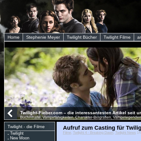
Home
Stephenie Meyer
Twilight Bücher
Twilight Filme
a
Twilight-Fieber.com – die interessantesten Artikel seit
Buchinhalte, Vampirfähigkeiten, Charakter-Biografien, Vampirlegenden
Twilight - die Filme
Aufruf zum Casting für Twili
Filme
,
Twilight 4 - Breaking Dawn
,
Twilight News
14 
Twilight
New Moon