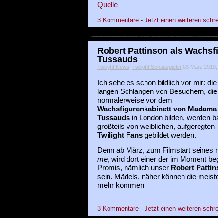
Quelle
3 Kommentare - Jetzt einen weiteren schre
Robert Pattinson als Wachsf
Tussauds
Twilight News
,
Twilight Schauspieler
03 März 2010, i
Ich sehe es schon bildlich vor mir: die
langen Schlangen von Besuchern, die
normalerweise vor dem
Wachsfigurenkabinett von Madama
Tussauds
in London bilden, werden b
großteils von weiblichen, aufgeregten
Twilight Fans
gebildet werden.
Denn ab März, zum Filmstart seines 
me
, wird dort einer der im Moment b
Promis, nämlich unser
Robert Pattin
sein. Mädels, näher können die meiste
mehr kommen!
3 Kommentare - Jetzt einen weiteren schre