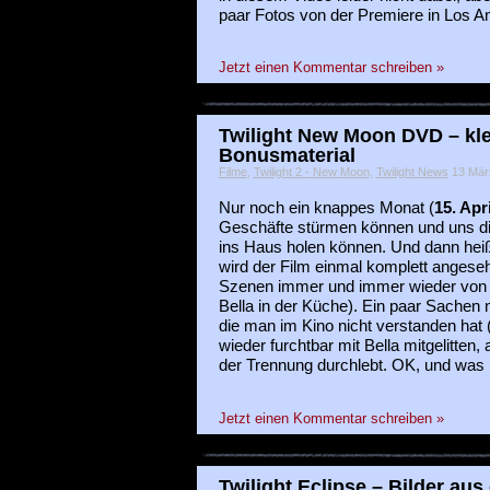
paar Fotos von der Premiere in Los Ang
Jetzt einen Kommentar schreiben »
Twilight New Moon DVD – kle
Bonusmaterial
Filme
,
Twilight 2 - New Moon
,
Twilight News
13 März
Nur noch ein knappes Monat (
15. Apri
Geschäfte stürmen können und uns d
ins Haus holen können. Und dann heißt
wird der Film einmal komplett angese
Szenen immer und immer wieder von v
Bella in der Küche). Ein paar Sache
die man im Kino nicht verstanden hat (
wieder furchtbar mit Bella mitgelitten,
der Trennung durchlebt. OK, und was 
Jetzt einen Kommentar schreiben »
Twilight Eclipse – Bilder aus